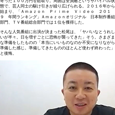
寄った１００万円を総取り。周囲は全員敵というサバイバル状
態で、芸人同士の駆け引きが繰り広げられる。２０１６年から
始まり、「Ａｍａｚｏｎ Ｐｒｉｍｅ Ｖｉｄｅｏ ２０１
９ 年間ランキング」Ａｍａｚｏｎオリジナル 日本制作番組
部門、ＴＶ番組総合部門では１位を獲得した。
そんな人気番組に出演が決まった松尾は、「ヤバいなとうれし
いが半々。日を増すごとに恐怖が襲ってきた」そう。さまざま
な準備をしたものの「本当にいいものなのか不安になりながら
準備した感じ。準備してきたもののほとんど使わず終わった」
と後悔。