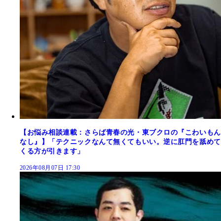
【お悩み相談連載：さらば青春の光・東ブクロの『こわいもん
なし』】「テクニックなんて無くてもいい。逆に肛門を舐めて
くる方が引きます」
2026年08月07日 17:30