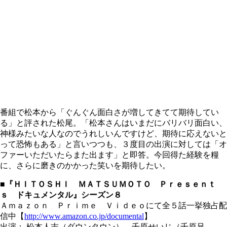
番組で松本から「ぐんぐん面白さが増してきてて期待してい
る」と評された松尾。「松本さんはいまだにバリバリ面白い、
神様みたいな人なのでうれしいんですけど、期待に応えないと
って恐怖もある」と言いつつも、３度目の出演に対しては「オ
ファーいただいたらまた出ます」と即答。今回得た経験を糧
に、さらに磨きのかかった笑いを期待したい。
■『ＨＩＴＯＳＨＩ ＭＡＴＳＵＭＯＴＯ Ｐｒｅｓｅｎｔ
ｓ ドキュメンタル』シーズン８
Ａｍａｚｏｎ Ｐｒｉｍｅ Ｖｉｄｅｏにて全５話一挙独占配
信中【
http://www.amazon.co.jp/documental
】
出演： 松本人志（ダウンタウン）、千原せいじ（千原兄