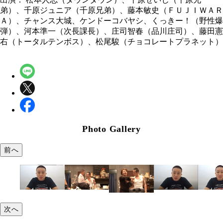
弟）、千原ジュニア（千原兄弟）、藤本敏史（ＦＵＪＩＷＡＲ
Ａ）、チャンス大城、ケンドーコバヤシ、くっきー！（野性爆
弾）、河本準一（次長課長）、庄司智春（品川庄司）、藤田憲
右（トータルテンボス）、松尾駿（チョコレートプラネット）
Photo Gallery
前へ
次へ