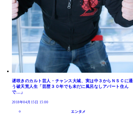
遅咲きのカルト芸人・チャンス大城、実は中３からＮＳＣに通
う破天荒人生「芸歴３０年でも未だに風呂なしアパート住ん
で…」
2018年04月15日 15:00
エンタメ