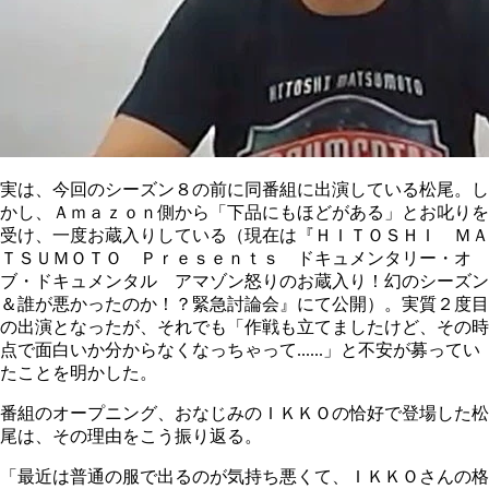
実は、今回のシーズン８の前に同番組に出演している松尾。し
かし、Ａｍａｚｏｎ側から「下品にもほどがある」とお叱りを
受け、一度お蔵入りしている（現在は『ＨＩＴＯＳＨＩ ＭＡ
ＴＳＵＭＯＴＯ Ｐｒｅｓｅｎｔｓ ドキュメンタリー・オ
ブ・ドキュメンタル アマゾン怒りのお蔵入り！幻のシーズン
＆誰が悪かったのか！？緊急討論会』にて公開）。実質２度目
の出演となったが、それでも「作戦も立てましたけど、その時
点で面白いか分からなくなっちゃって......」と不安が募ってい
たことを明かした。
番組のオープニング、おなじみのＩＫＫＯの恰好で登場した松
尾は、その理由をこう振り返る。
「最近は普通の服で出るのが気持ち悪くて、ＩＫＫＯさんの格