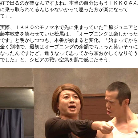
好で出るのが楽なんですよね。本当の自分はもうＩＫＫＯさん
に乗っ取られてるんじゃないかって思った方が楽になって
て」。
実際、ＩＫＫＯのモノマネで先に集まっていた千原ジュニアと
藤本敏史を笑わせていた松尾は、「オープニングは楽しかった
です」と明かしつつも、本番が始まると変化。「始まってから
全く別物で、最初はオープニングの余韻でちょっと笑いそうに
なったんですけど、違うなって思ってから頭おかしくなりそう
でした」と、シビアの戦い空気を肌で感じたそう。