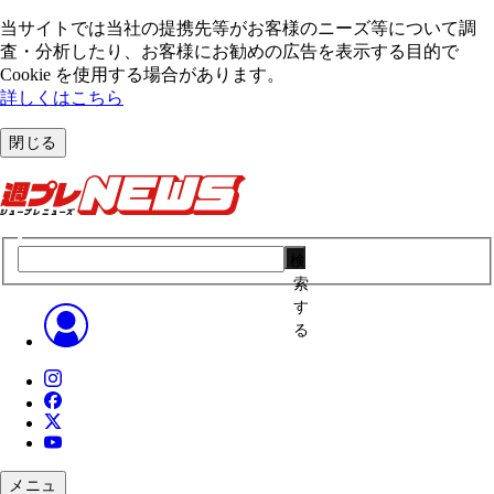
当サイトでは当社の提携先等がお客様のニーズ等について調
査・分析したり、お客様にお勧めの広告を表⽰する⽬的で
Cookie を使⽤する場合があります。
詳しくはこちら
閉じる
検
索
す
る
メニュ