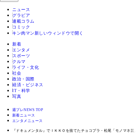
ニュース
グラビア
連載コラム
コミック
キン肉マン
新しいウィンドウで開く
新着
エンタメ
スポーツ
クルマ
ライフ・文化
社会
政治・国際
経済・ビジネス
IT・科学
写真
週プレNEWS TOP
新着ニュース
エンタメニュース
『ドキュメンタル』でＩＫＫＯを捨てたチョコプラ・松尾「モノマネ芸