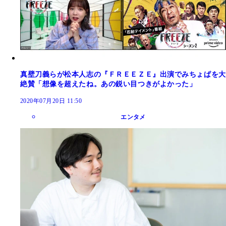
真壁刀義らが松本人志の『ＦＲＥＥＺＥ』出演でみちょぱを大
絶賛「想像を超えたね。あの鋭い目つきがよかった」
2020年07月20日 11:50
エンタメ