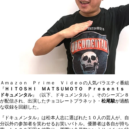
Ａｍａｚｏｎ Ｐｒｉｍｅ Ｖｉｄｅｏの人気バラエティ番組
『
ＨＩＴＯＳＨＩ ＭＡＴＳＵＭＯＴＯ Ｐｒｅｓｅｎｔｓ
ドキュメンタル
』（以下、ドキュメンタル）。そのシーズン８
が配信され、出演したチョコレートプラネット・
松尾駿
が過酷
な収録を回顧した。
『ドキュメンタル』は松本人志に選ばれた１０人の芸人が、自
分以外の参加者を笑わせるお笑いバトル。優勝者は各自が持ち