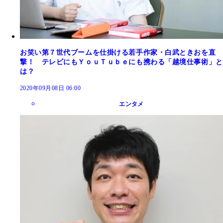
お笑い第７世代ブームを仕掛ける若手作家・白武ときおを直
撃！ テレビにもＹｏｕＴｕｂｅにも携わる「越境仕事術」と
は？
2020年09月08日 06:00
エンタメ