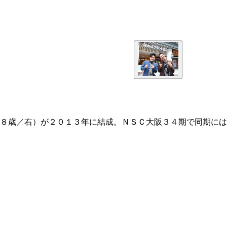
８歳／右）が２０１３年に結成。ＮＳＣ大阪３４期で同期には