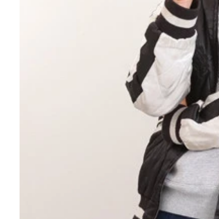
ボケの橋本市民球場（２８歳／右）とツッコミの中
『キングオブコント』準々決勝まで進出。今年、『