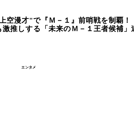
上空漫才"で『Ｍ－１』前哨戦を制覇！
も激推しする「未来のＭ－１王者候補」
エンタメ