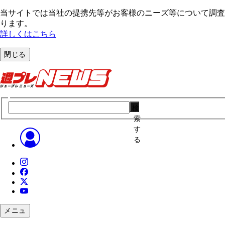
当サイトでは当社の提携先等がお客様のニーズ等について調査・
ります。
詳しくはこちら
閉じる
検
索
す
る
メニュ