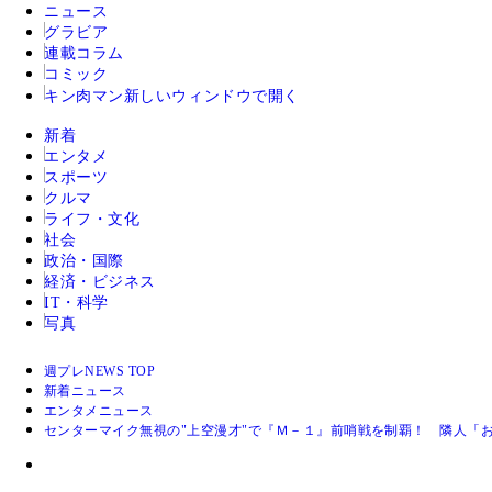
ニュース
グラビア
連載コラム
コミック
キン肉マン
新しいウィンドウで開く
新着
エンタメ
スポーツ
クルマ
ライフ・文化
社会
政治・国際
経済・ビジネス
IT・科学
写真
週プレNEWS TOP
新着ニュース
エンタメニュース
センターマイク無視の"上空漫才"で『Ｍ－１』前哨戦を制覇！ 隣人「