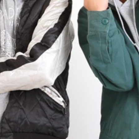
村遊直（３２歳／左）が２０１３年に結成。ＮＳＣ大阪３４期
第１０回ｙｔｖ漫才新人賞』で優勝