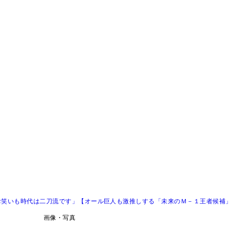
お笑いも時代は二刀流です」【オール巨人も激推しする「未来のＭ－１王者候補
画像・写真