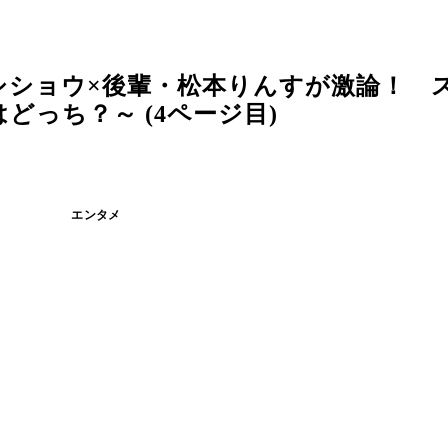
シショウ×後輩・松本りんすが激論！ 
っち？～ (4ページ目)
エンタメ