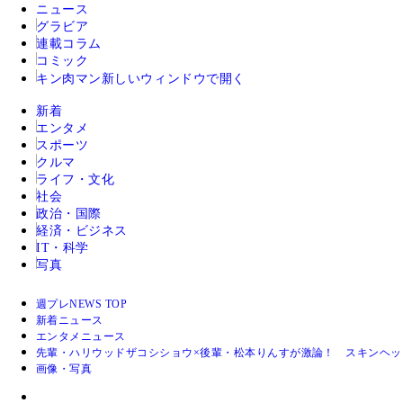
ニュース
グラビア
連載コラム
コミック
キン肉マン
新しいウィンドウで開く
新着
エンタメ
スポーツ
クルマ
ライフ・文化
社会
政治・国際
経済・ビジネス
IT・科学
写真
週プレNEWS TOP
新着ニュース
エンタメニュース
先輩・ハリウッドザコシショウ×後輩・松本りんすが激論！ スキンヘ
画像・写真