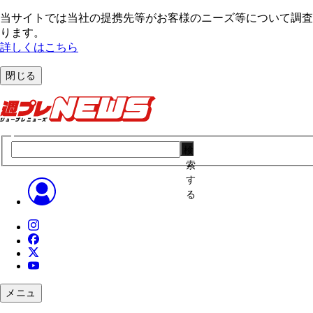
当サイトでは当社の提携先等がお客様のニーズ等について調査・
ります。
詳しくはこちら
閉じる
検
索
す
る
メニュ