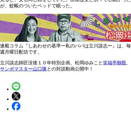
が、蚊帳のついたベッドで眠った。
連載コラム『しあわせの基準ー私のパパは立川談志ー』は、毎
週月曜日配信です。
立川談志師匠没後１０年特別企画、松岡ゆみこと
笑福亭鶴瓶
、
サンボマスター山口隆
との対談動画公開中！