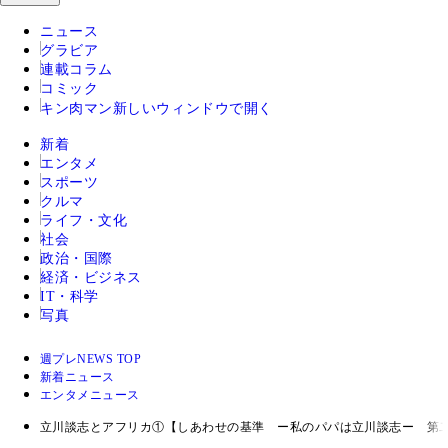
ニュース
グラビア
連載コラム
コミック
キン肉マン
新しいウィンドウで開く
新着
エンタメ
スポーツ
クルマ
ライフ・文化
社会
政治・国際
経済・ビジネス
IT・科学
写真
週プレNEWS TOP
新着ニュース
エンタメニュース
立川談志とアフリカ①【しあわせの基準 ー私のパパは立川談志ー 第