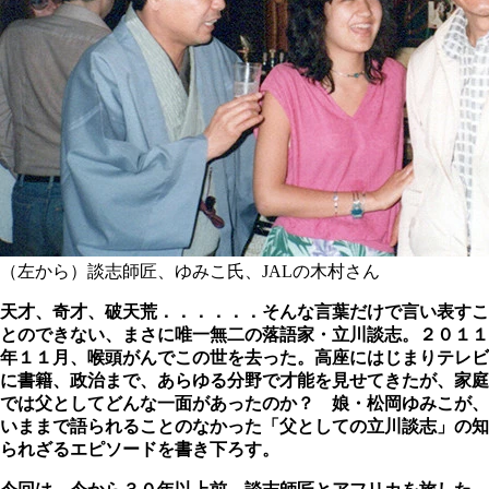
（左から）談志師匠、ゆみこ氏、JALの木村さん
天才、奇才、破天荒．．．．．．そんな言葉だけで言い表すこ
とのできない、まさに唯一無二の落語家・立川談志。２０１１
年１１月、喉頭がんでこの世を去った。高座にはじまりテレビ
に書籍、政治まで、あらゆる分野で才能を見せてきたが、家庭
では父としてどんな一面があったのか？ 娘・松岡ゆみこが、
いままで語られることのなかった「父としての立川談志」の知
られざるエピソードを書き下ろす。