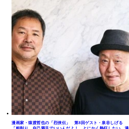
漫画家・猿渡哲也の「烈侠伝」 第8回ゲスト・泉谷しげる
「粗削り、自己満足でいいんだよ！ とにかく熱狂したい。漫