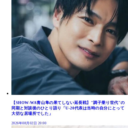
【SHOW-WA青山隼の果てしない延長戦】"調子乗り世代"の
同期と対談後のひとり語り「U-20代表は当時の自分にとって
大切な居場所でした」
2026年08月02日 20:00