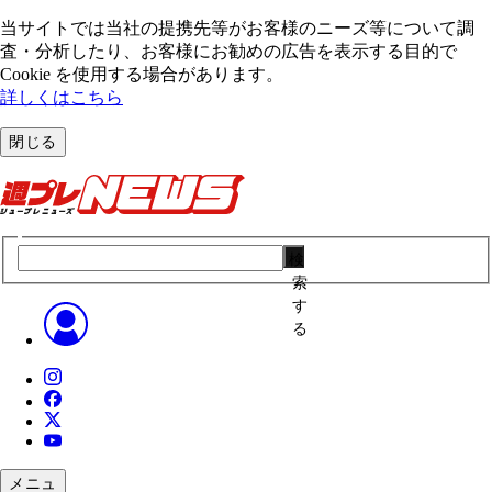
当サイトでは当社の提携先等がお客様のニーズ等について調
査・分析したり、お客様にお勧めの広告を表⽰する⽬的で
Cookie を使⽤する場合があります。
詳しくはこちら
閉じる
検
索
す
る
メニュ