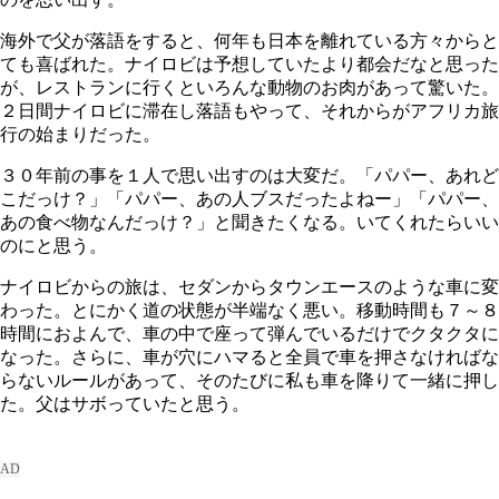
海外で父が落語をすると、何年も日本を離れている方々からと
ても喜ばれた。ナイロビは予想していたより都会だなと思った
が、レストランに行くといろんな動物のお肉があって驚いた。
２日間ナイロビに滞在し落語もやって、それからがアフリカ旅
行の始まりだった。
３０年前の事を１人で思い出すのは大変だ。「パパー、あれど
こだっけ？」「パパー、あの人ブスだったよねー」「パパー、
あの食べ物なんだっけ？」と聞きたくなる。いてくれたらいい
のにと思う。
ナイロビからの旅は、セダンからタウンエースのような車に変
わった。とにかく道の状態が半端なく悪い。移動時間も７～８
時間におよんで、車の中で座って弾んでいるだけでクタクタに
なった。さらに、車が穴にハマると全員で車を押さなければな
らないルールがあって、そのたびに私も車を降りて一緒に押し
た。父はサボっていたと思う。