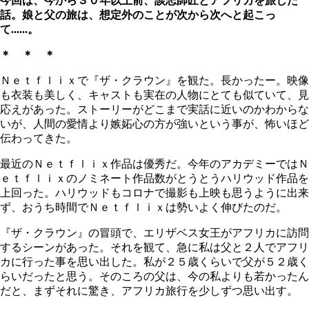
今回は、今から３０年以上前、談志師匠とアフリカを旅した
話。娘と父の旅は、想定外のことが次から次へと起こっ
て......。
＊ ＊ ＊
Ｎｅｔｆｌｉｘで『ザ・クラウン』を観た。長かったー。映像
も衣装も美しく、キャストも実在の人物にとても似ていて、見
応えがあった。ストーリーがどこまで実話に近いのかわからな
いが、人間の愛情より嫉妬心の方が強いという事が、怖いほど
伝わってきた。
最近のＮｅｔｆｌｉｘ作品は優秀だ。今年のアカデミーではＮ
ｅｔｆｌｉｘのノミネート作品数がとうとうハリウッド作品を
上回った。ハリウッドもコロナで撮影も上映も思うように出来
ず、おうち時間でＮｅｔｆｌｉｘは勢いよく伸びたのだ。
『ザ・クラウン』の冒頭で、エリザベス女王がアフリカに訪問
するシーンがあった。それを観て、急に私は父と２人でアフリ
カに行った事を思い出した。私が２５歳くらいで父が５２歳く
らいだったと思う。そのころの父は、今の私よりも若かったん
だと、まずそれに驚き、アフリカ旅行を少しずつ思い出す。