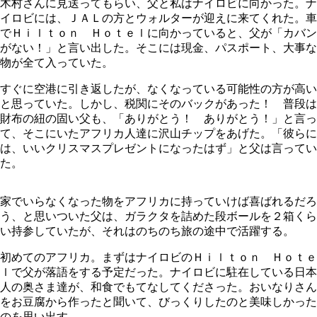
木村さんに見送ってもらい、父と私はナイロビに向かった。ナ
イロビには、ＪＡＬの方とウォルターが迎えに来てくれた。車
でＨｉｌｔｏｎ Ｈｏｔｅｌに向かっていると、父が「カバン
がない！」と言い出した。そこには現金、パスポート、大事な
物が全て入っていた。
すぐに空港に引き返したが、なくなっている可能性の方が高い
と思っていた。しかし、税関にそのバックがあった！ 普段は
財布の紐の固い父も、「ありがとう！ ありがとう！」と言っ
て、そこにいたアフリカ人達に沢山チップをあげた。「彼らに
は、いいクリスマスプレゼントになったはず」と父は言ってい
た。
家でいらなくなった物をアフリカに持っていけば喜ばれるだろ
う、と思いついた父は、ガラクタを詰めた段ボールを２箱くら
い持参していたが、それはのちのち旅の途中で活躍する。
初めてのアフリカ。まずはナイロビのＨｉｌｔｏｎ Ｈｏｔｅ
ｌで父が落語をする予定だった。ナイロビに駐在している日本
人の奥さま達が、和食でもてなしてくださった。おいなりさん
をお豆腐から作ったと聞いて、びっくりしたのと美味しかった
のを思い出す。