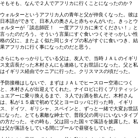
そもそも、なんで２人でアフリカに行くことになったのか？
ウォルターというアフリカ人の青年と父が仲良くなった。彼は
日本語ができて、日本人の奥さんと赤ちゃんがいた。きっとウ
ォルターが「談志師匠！ 一度アフリカに来てください！」と
言ったのだろう。そういう言葉にすぐ食いつくそそっかしい性
格の父に、またよく似た同じタイプの私がすぐに食いつき、結
果アフリカに行く事になったのだと思う。
さらにちゃっかりしている父は、友人で、当時ＪＡＬのイギリ
ス支店長だった木村さんにも連絡してお世話になった。父と私
はイギリス経由でケニアに行った。クリスマスの頃だった。
予防接種はしないで、まずはＪＡＬでヒースロー空港につく
と、木村さんが出迎えてくれた。ナイロビに行くブリティッシ
ュエアーに乗り換えるまで、３人でお酒を飲んだ。木村さん
は、私が１５歳で初めて父とヨーロッパに行った時、イギリ
ス、ドイツ、ギリシャ、スペインと、ずっと一緒で大変お世話
になった。とても素敵な紳士で、普段父の周りにいないタイプ
の方だった。その時も、父は回った国々で落語を披露した。私
は父が落語をしている間にプールで昼寝をしていた。