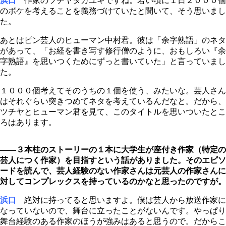
浜口
作家のツチヤタカユキですね。若い頃に１日２０００個
のボケを考えることを義務づけていたと聞いて、そう思いまし
た。
あとはピン芸人のヒューマン中村君。彼は「余字熟語」のネタ
があって、「お経を書き写す修行僧のように、おもしろい『余
字熟語』を思いつくためにずっと書いていた」と言っていまし
た。
１０００個考えてそのうちの１個を使う、みたいな。芸人さん
はそれぐらい突きつめてネタを考えているんだなと。だから、
ツチヤとヒューマン君を見て、このタイトルを思いついたとこ
ろはあります。
――３本柱のストーリーの１本に大学生が座付き作家（特定の
芸人につく作家）を目指すという話がありました。そのエピソ
ードを読んで、芸人経験のない作家さんは元芸人の作家さんに
対してコンプレックスを持っているのかなと思ったのですが。
浜口
絶対に持ってると思いますよ。僕は芸人から放送作家に
なっていないので、舞台に立ったことがないんです。やっぱり
舞台経験のある作家のほうが強みはあると思うので。だからこ