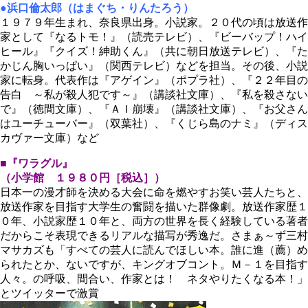
●浜口倫太郎（はまぐち・りんたろう）
１９７９年生まれ、奈良県出身。小説家。２０代の頃は放送作
家として『なるトモ！』（読売テレビ）、『ビーバップ！ハイ
ヒール』『クイズ！紳助くん』（共に朝日放送テレビ）、『た
かじん胸いっぱい』（関西テレビ）などを担当。その後、小説
家に転身。代表作は『アゲイン』（ポプラ社）、『２２年目の
告白 ～私が殺人犯です～』（講談社文庫）、『私を殺さない
で』（徳間文庫）、『ＡＩ崩壊』（講談社文庫）、『お父さん
はユーチューバー』（双葉社）、『くじら島のナミ』（ディス
カヴァー文庫）など
■『ワラグル』
（小学館 １９８０円［税込］）
日本一の漫才師を決める大会に命を燃やすお笑い芸人たちと、
放送作家を目指す大学生の奮闘を描いた群像劇。放送作家歴１
０年、小説家歴１０年と、両方の世界を長く経験している著者
だからこそ表現できるリアルな描写が秀逸だ。さまぁ～ず三村
マサカズも「すべての芸人に読んでほしい本。誰に進（薦）め
られたとか、ないですが、キングオブコント。Ｍ－１を目指す
人々。の呼吸、間合い、作家とは！ ネタやりたくなる本！」
とツイッターで激賞