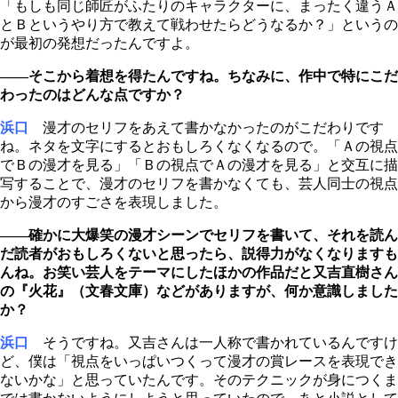
「もしも同じ師匠がふたりのキャラクターに、まったく違うＡ
とＢというやり方で教えて戦わせたらどうなるか？」というの
が最初の発想だったんですよ。
――そこから着想を得たんですね。ちなみに、作中で特にこだ
わったのはどんな点ですか？
浜口
漫才のセリフをあえて書かなかったのがこだわりです
ね。ネタを文字にするとおもしろくなくなるので。「Ａの視点
でＢの漫才を見る」「Ｂの視点でＡの漫才を見る」と交互に描
写することで、漫才のセリフを書かなくても、芸人同士の視点
から漫才のすごさを表現しました。
――確かに大爆笑の漫才シーンでセリフを書いて、それを読ん
だ読者がおもしろくないと思ったら、説得力がなくなりますも
んね。お笑い芸人をテーマにしたほかの作品だと又吉直樹さん
の『火花』（文春文庫）などがありますが、何か意識しました
か？
浜口
そうですね。又吉さんは一人称で書かれているんですけ
ど、僕は「視点をいっぱいつくって漫才の賞レースを表現でき
ないかな」と思っていたんです。そのテクニックが身につくま