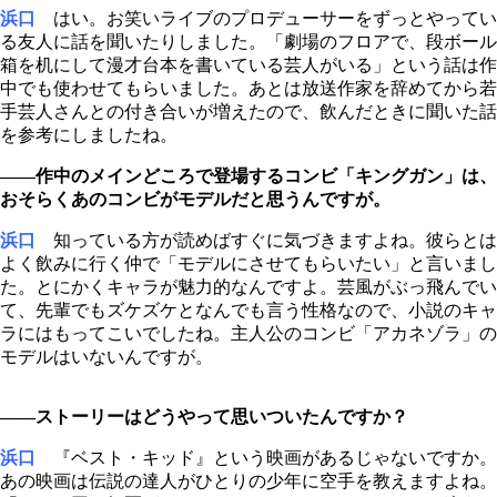
浜口
はい。お笑いライブのプロデューサーをずっとやってい
る友人に話を聞いたりしました。「劇場のフロアで、段ボール
箱を机にして漫才台本を書いている芸人がいる」という話は作
中でも使わせてもらいました。あとは放送作家を辞めてから若
手芸人さんとの付き合いが増えたので、飲んだときに聞いた話
を参考にしましたね。
――作中のメインどころで登場するコンビ「キングガン」は、
おそらくあのコンビがモデルだと思うんですが。
浜口
知っている方が読めばすぐに気づきますよね。彼らとは
よく飲みに行く仲で「モデルにさせてもらいたい」と言いまし
た。とにかくキャラが魅力的なんですよ。芸風がぶっ飛んでい
て、先輩でもズケズケとなんでも言う性格なので、小説のキャ
ラにはもってこいでしたね。主人公のコンビ「アカネゾラ」の
モデルはいないんですが。
――ストーリーはどうやって思いついたんですか？
浜口
『ベスト・キッド』という映画があるじゃないですか。
あの映画は伝説の達人がひとりの少年に空手を教えますよね。