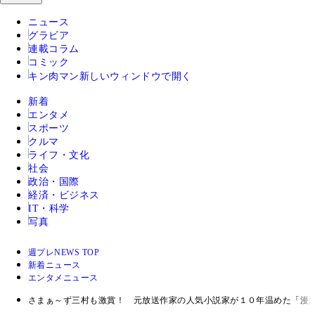
ニュース
グラビア
連載コラム
コミック
キン肉マン
新しいウィンドウで開く
新着
エンタメ
スポーツ
クルマ
ライフ・文化
社会
政治・国際
経済・ビジネス
IT・科学
写真
週プレNEWS TOP
新着ニュース
エンタメニュース
さまぁ～ず三村も激賞！ 元放送作家の人気小説家が１０年温めた「漫