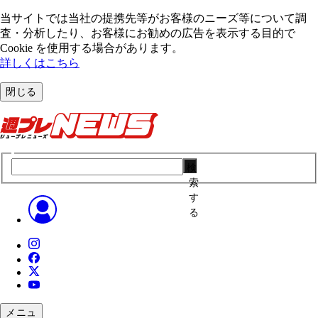
当サイトでは当社の提携先等がお客様のニーズ等について調
査・分析したり、お客様にお勧めの広告を表⽰する⽬的で
Cookie を使⽤する場合があります。
詳しくはこちら
閉じる
検
索
す
る
メニュ