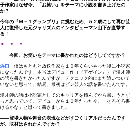
子作家はなぜ今、「お笑い」をテーマに小説を書き上げたの
か？
今年の『Ｍ－１グランプリ』に挑むため、５２歳にして再び芸
人に復帰した元ジャリズムのインタビューマン山下が直撃す
る！
＊ ＊ ＊
――今回、お笑いをテーマに書かれたのはどうしてですか？
浜口
僕はもともと放送作家を１０年くらいやった後に小説家
になったんです。本当はデビュー作（『アゲイン』）で漫才師
の話を書きたかったんですが、テクニック的にまだ追いついて
いないと思って、結局、最初はピン芸人の話を書いたんです。
漫才師の話は小説家としてのキャリアを積んでから書こうとず
っと思っていて、デビューから１０年たった今、「そろそろ書
けるかな」と思って書きました。
――登場人物や舞台の表現などがすごくリアルだったんです
が、取材はされたんですか？