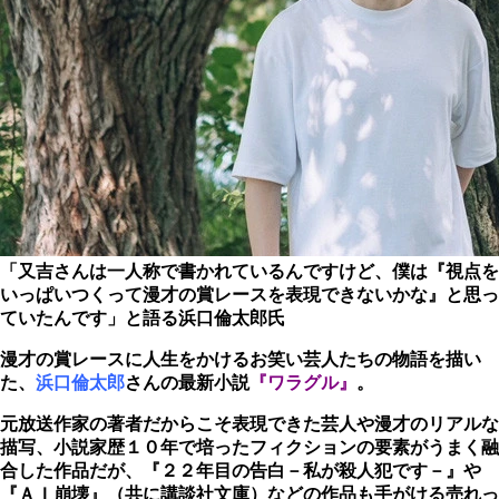
「又吉さんは一人称で書かれているんですけど、僕は『視点を
いっぱいつくって漫才の賞レースを表現できないかな』と思っ
ていたんです」と語る浜口倫太郎氏
漫才の賞レースに人生をかけるお笑い芸人たちの物語を描い
た、
浜口倫太郎
さんの最新小説
『ワラグル』
。
元放送作家の著者だからこそ表現できた芸人や漫才のリアルな
描写、小説家歴１０年で培ったフィクションの要素がうまく融
合した作品だが、『２２年目の告白－私が殺人犯です－』や
『ＡＩ崩壊』（共に講談社文庫）などの作品も手がける売れっ