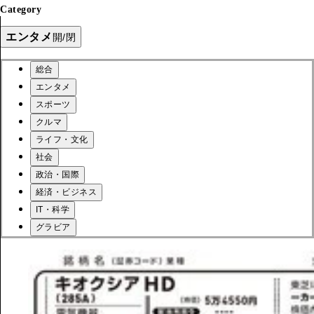
Category
エンタメ
開/閉
総合
エンタメ
スポーツ
クルマ
ライフ・文化
社会
政治・国際
経済・ビジネス
IT・科学
グラビア