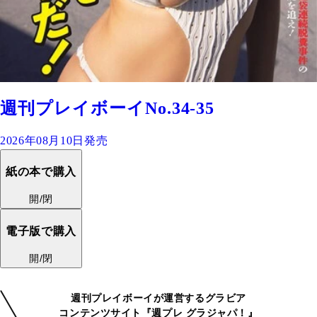
週刊プレイボーイNo.34-35
2026年08月10日発売
紙の本で購入
開/閉
電子版で購入
開/閉
週刊プレイボーイが運営するグラビア
コンテンツサイト『週プレ グラジャパ！』