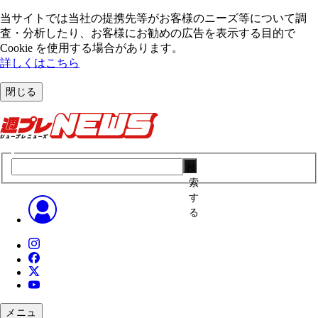
当サイトでは当社の提携先等がお客様のニーズ等について調
査・分析したり、お客様にお勧めの広告を表⽰する⽬的で
Cookie を使⽤する場合があります。
詳しくはこちら
閉じる
検
索
す
る
メニュ