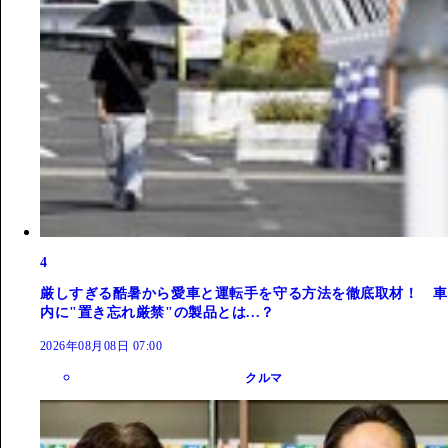
4
厳しすぎる酷暑から愛車と運転手を守る方法を徹底取材！ 車
内に"置き忘れ厳禁"の製品とは...？
2026年08月08日 07:00
クルマ