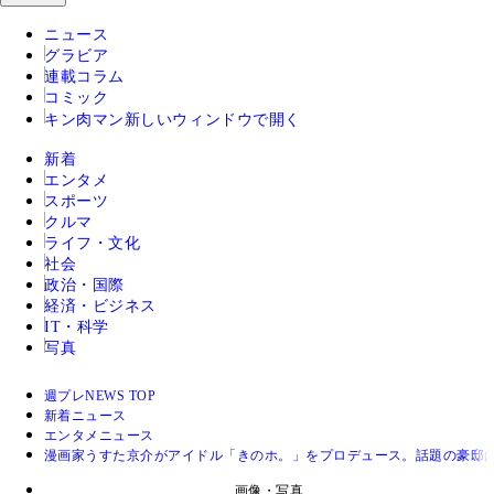
ニュース
グラビア
連載コラム
コミック
キン肉マン
新しいウィンドウで開く
新着
エンタメ
スポーツ
クルマ
ライフ・文化
社会
政治・国際
経済・ビジネス
IT・科学
写真
週プレNEWS TOP
新着ニュース
エンタメニュース
漫画家うすた京介がアイドル「きのホ。」をプロデュース。話題の豪邸
画像・写真