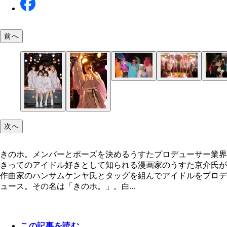
前へ
謎の存在感を見せる御守ミコ
拳を突き上げて歌うきのホ。メンバー
メンバーとチェキ撮影をするうすた京介氏
次へ
きのホ。メンバーとポーズを決めるうすたプロデューサー業界
きってのアイドル好きとして知られる漫画家のうすた京介氏が
作曲家のハンサムケンヤ氏とタッグを組んでアイドルをプロデ
ュース。その名は「きのホ。」。白...
この記事を読む