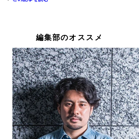
前列左から白珠色葉、御堂莉くるみ。後列左から御
歌を愛する御堂莉くるみ
コ、小清水美里、桜寝あした、小花衣こはる
編集部のオススメ