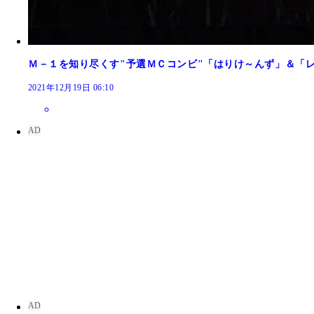
Ｍ－１を知り尽くす"予選ＭＣコンビ"「はりけ～んず」＆「
2021年12月19日 06:10