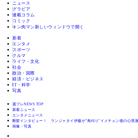
ニュース
グラビア
連載コラム
コミック
キン肉マン
新しいウィンドウで開く
新着
エンタメ
スポーツ
クルマ
ライフ・文化
社会
政治・国際
経済・ビジネス
IT・科学
写真
週プレNEWS TOP
新着ニュース
エンタメニュース
断髪インタビュー！ ランジャタイ伊藤が"角刈り"イメチェン後の心境
画像・写真