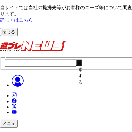
当サイトでは当社の提携先等がお客様のニーズ等について調査・
ります。
詳しくはこちら
閉じる
検
索
す
る
メニュ