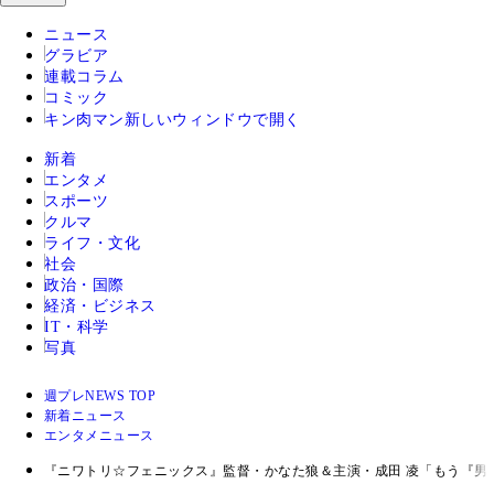
ニュース
グラビア
連載コラム
コミック
キン肉マン
新しいウィンドウで開く
新着
エンタメ
スポーツ
クルマ
ライフ・文化
社会
政治・国際
経済・ビジネス
IT・科学
写真
週プレNEWS TOP
新着ニュース
エンタメニュース
『ニワトリ☆フェニックス』監督・かなた狼＆主演・成田 凌「もう『男