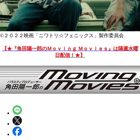
©２０２２映画「ニワトリ☆フェニックス」製作委員会
【★『角田陽一郎のＭｏｖｉｎｇ Ｍｏｖｉｅｓ』は隔週水曜
日配信！★】