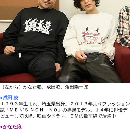
（左から）かなた狼、成田凌、角田陽一郎
●成田 凌
１９９３年生まれ、埼玉県出身。２０１３年よりファッション
誌『ＭＥＮ'Ｓ ＮＯＮ－ＮＯ』の専属モデル。１４年に俳優デ
ビューして以降、映画やドラマ、ＣＭの最前線で活躍中
●かなた狼