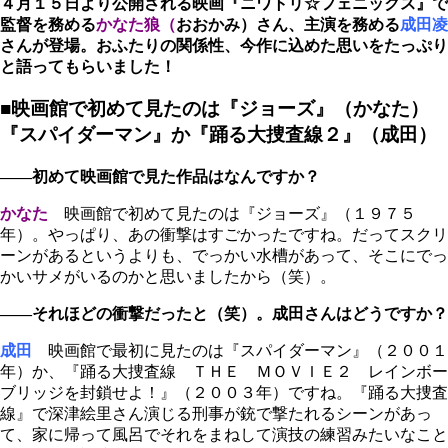
４月１５日より公開される映画『ニワトリ☆フェニックス』で
監督を務める
かなた狼（
おおかみ）さん、主演を務める
成田凌
さんが登場。おふたりの関係性、今作に込めた思いをたっぷり
と語ってもらいました！
■映画館で初めて見たのは『ジョーズ』（かなた）
『スパイダーマン』か『踊る大捜査線２』（成田）
――初めて映画館で見た作品はなんですか？
かなた
映画館で初めて見たのは『ジョーズ』（１９７５
年）。やっぱり、あの衝撃はすごかったですね。だってスクリ
ーンがあるというよりも、でっかい水槽があって、そこにでっ
かいサメがいるのかと思いましたから（笑）。
――それほどの衝撃だったと（笑）。成田さんはどうですか？
成田
映画館で最初に見たのは『スパイダーマン』（２００１
年）か、『踊る大捜査線 ＴＨＥ ＭＯＶＩＥ２ レインボー
ブリッジを封鎖せよ！』（２００３年）ですね。『踊る大捜査
線』で深津絵里さん演じる刑事が銃で撃たれるシーンがあっ
て、家に帰って風呂でそれをまねして演技の練習みたいなこと