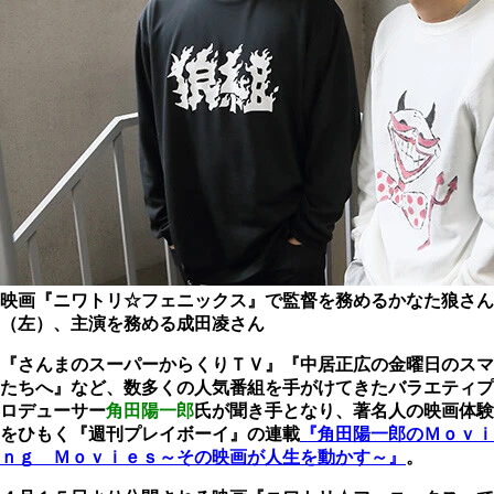
映画『ニワトリ☆フェニックス』で監督を務めるかなた狼さん
（左）、主演を務める成田凌さん
『さんまのスーパーからくりＴＶ』『中居正広の金曜日のスマ
たちへ』など、数多くの人気番組を手がけてきたバラエティプ
ロデューサー
角田陽一郎
氏が聞き手となり、著名人の映画体験
をひもく『週刊プレイボーイ』の連載
『角田陽一郎のＭｏｖｉ
ｎｇ Ｍｏｖｉｅｓ～その映画が人生を動かす～』
。