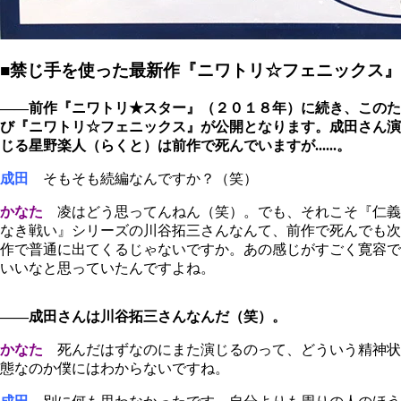
■禁じ手を使った最新作『ニワトリ☆フェニックス』
――前作『ニワトリ★スター』（２０１８年）に続き、このた
び『ニワトリ☆フェニックス』が公開となります。成田さん演
じる星野楽人（らくと）は前作で死んでいますが......。
成田
そもそも続編なんですか？（笑）
かなた
凌はどう思ってんねん（笑）。でも、それこそ『仁義
なき戦い』シリーズの川谷拓三さんなんて、前作で死んでも次
作で普通に出てくるじゃないですか。あの感じがすごく寛容で
いいなと思っていたんですよね。
――成田さんは川谷拓三さんなんだ（笑）。
かなた
死んだはずなのにまた演じるのって、どういう精神状
態なのか僕にはわからないですね。