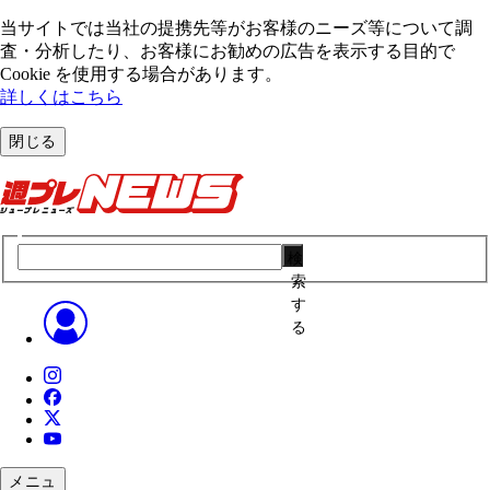
当サイトでは当社の提携先等がお客様のニーズ等について調
査・分析したり、お客様にお勧めの広告を表⽰する⽬的で
Cookie を使⽤する場合があります。
詳しくはこちら
閉じる
検
索
す
る
メニュ