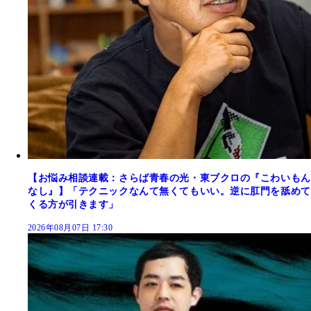
【お悩み相談連載：さらば青春の光・東ブクロの『こわいもん
なし』】「テクニックなんて無くてもいい。逆に肛門を舐めて
くる方が引きます」
2026年08月07日 17:30