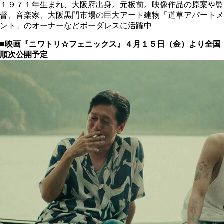
１９７１年生まれ、大阪府出身。元板前。映像作品の原案や監
督、音楽家、大阪黒門市場の巨大アート建物「道草アパートメ
ント」のオーナーなどボーダレスに活躍中
■映画『ニワトリ☆フェニックス』４月１５日（金）より全国
順次公開予定