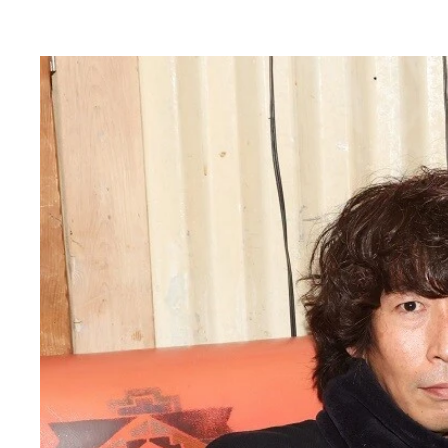
『かなしきデブ猫ちゃん』の作者、早見和真氏（
「地方紙と手を組んでいきたい」と話す早見氏（左
神戸の夜景を見下ろす猫たち。『かなしきデブ猫ち