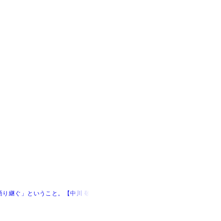
り継ぐ」ということ。【中川 敬×早見和真 後編】