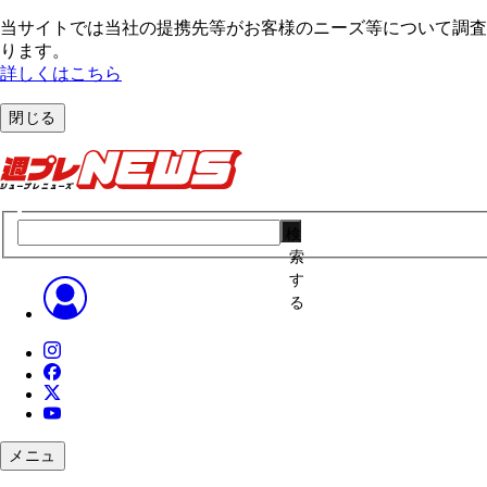
当サイトでは当社の提携先等がお客様のニーズ等について調査・
ります。
詳しくはこちら
閉じる
検
索
す
る
メニュ