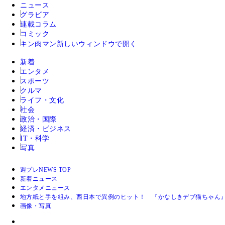
ニュース
グラビア
連載コラム
コミック
キン肉マン
新しいウィンドウで開く
新着
エンタメ
スポーツ
クルマ
ライフ・文化
社会
政治・国際
経済・ビジネス
IT・科学
写真
週プレNEWS TOP
新着ニュース
エンタメニュース
地方紙と手を組み、西日本で異例のヒット！ 『かなしきデブ猫ちゃん』
画像・写真