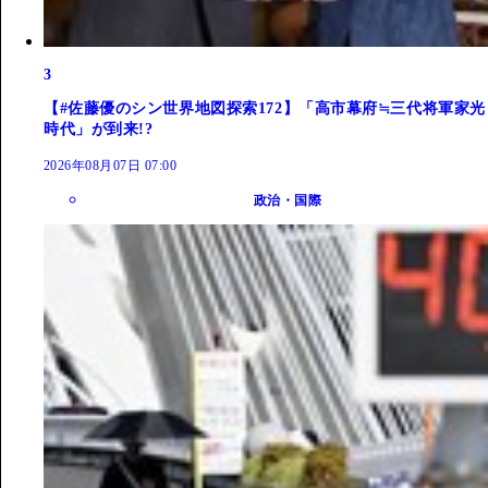
3
【#佐藤優のシン世界地図探索172】「高市幕府≒三代将軍家光
時代」が到来!?
2026年08月07日 07:00
政治・国際