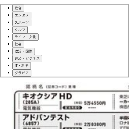
総合
エンタメ
スポーツ
クルマ
ライフ・文化
社会
政治・国際
経済・ビジネス
IT・科学
グラビア