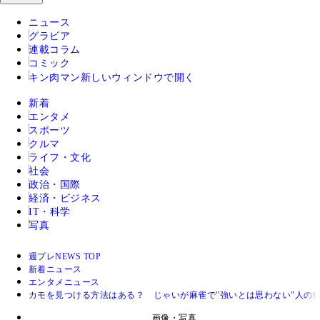
ニュース
グラビア
連載コラム
コミック
キン肉マン
新しいウィンドウで開く
新着
エンタメ
スポーツ
クルマ
ライフ・文化
社会
政治・国際
経済・ビジネス
IT・科学
写真
週プレNEWS TOP
新着ニュース
エンタメニュース
カモを見つける方法はある？ じゃいが麻雀で"強いとは思わない"人の
画像・写真