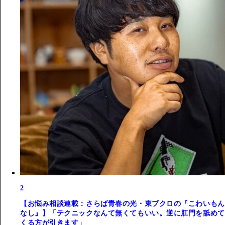
2
【お悩み相談連載：さらば青春の光・東ブクロの『こわいもん
なし』】「テクニックなんて無くてもいい。逆に肛門を舐めて
くる方が引きます」