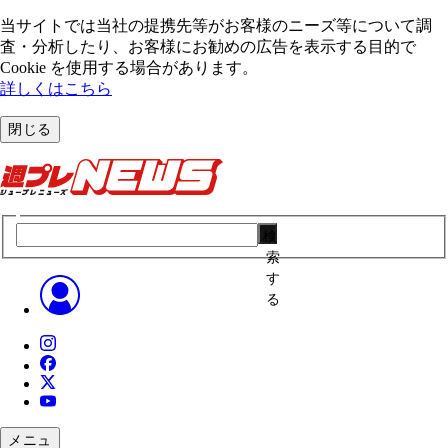
当サイトでは当社の提携先等がお客様のニーズ等について調
査・分析したり、お客様にお勧めの広告を表⽰する⽬的で
Cookie を使⽤する場合があります。
詳しくはこちら
閉じる
検
索
す
る
メニュ