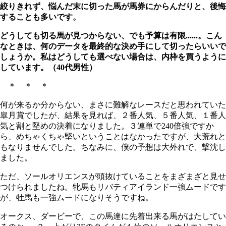
絞りきれず、悩んだ末に切った馬が馬券にからんだりと、後悔
することも多いです。
どうしても切る馬が見つからない、でも予算は有限......。こん
なときは、何のデータを最終的な決め手にして切ったらいいで
しょうか。私はどうしても選べない場合は、内枠を買うように
しています。（40代男性）
＊ ＊ ＊
何が来るか分からない、まさに難解なレースだと思われていた
皐月賞でしたが、結果を見れば、２番人気、５番人気、１番人
気と割と堅めの決着になりました。３連単で240倍強ですか
ら、めちゃくちゃ堅いということはなかったですが、大荒れと
もなりませんでした。ちなみに、僕の予想は大外れで、撃沈し
ました。
ただ、ソールオリエンスが頭抜けていることをまざまざと見せ
つけられましたね。牝馬もリバティアイランド一強ムードです
が、牡馬も一強ムードになりそうですね。
オークス、ダービーで、この馬達に先着出来る馬がはたしてい