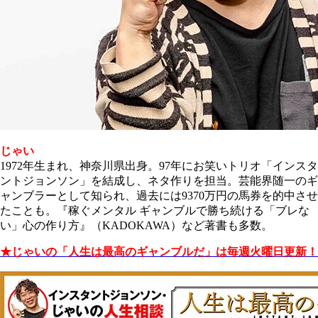
じゃい
1972年生まれ、神奈川県出身。97年にお笑いトリオ「インスタ
ントジョンソン」を結成し、ネタ作りを担当。芸能界随一のギ
ャンブラーとして知られ、過去には9370万円の馬券を的中させ
たことも。『稼ぐメンタル ギャンブルで勝ち続ける「ブレな
い」心の作り方』（KADOKAWA）など著書も多数。
★じゃいの「人生は最高のギャンブルだ」は毎週火曜日更新！