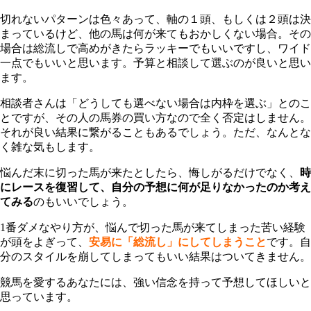
切れないパターンは色々あって、軸の１頭、もしくは２頭は決
まっているけど、他の馬は何が来てもおかしくない場合。その
場合は総流しで高めがきたらラッキーでもいいですし、ワイド
一点でもいいと思います。予算と相談して選ぶのが良いと思い
ます。
相談者さんは「どうしても選べない場合は内枠を選ぶ」とのこ
とですが、その人の馬券の買い方なので全く否定はしません。
それが良い結果に繋がることもあるでしょう。ただ、なんとな
く雑な気もします。
悩んだ末に切った馬が来たとしたら、悔しがるだけでなく、
時
にレースを復習して、自分の予想に何が足りなかったのか考え
てみる
のもいいでしょう。
1番ダメなやり方が、悩んで切った馬が来てしまった苦い経験
が頭をよぎって、
安易に「総流し」にしてしまうこと
です。自
分のスタイルを崩してしまってもいい結果はついてきません。
競馬を愛するあなたには、強い信念を持って予想してほしいと
思っています。