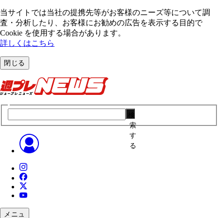
当サイトでは当社の提携先等がお客様のニーズ等について調
査・分析したり、お客様にお勧めの広告を表⽰する⽬的で
Cookie を使⽤する場合があります。
詳しくはこちら
閉じる
検
索
す
る
メニュ