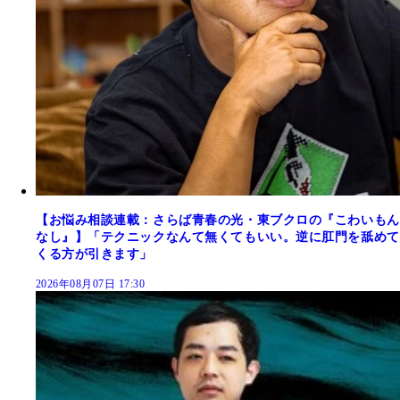
【お悩み相談連載：さらば青春の光・東ブクロの『こわいもん
なし』】「テクニックなんて無くてもいい。逆に肛門を舐めて
くる方が引きます」
2026年08月07日 17:30