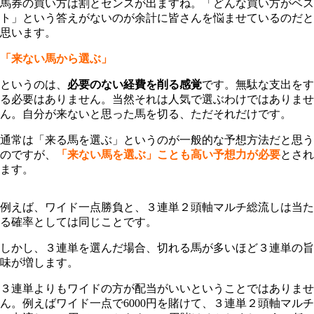
馬券の買い方は割とセンスが出ますね。「どんな買い方がベス
ト」という答えがないのが余計に皆さんを悩ませているのだと
思います。
「来ない馬から選ぶ」
というのは、
必要のない経費を削る感覚
です。無駄な支出をす
る必要はありません。当然それは人気で選ぶわけではありませ
ん。自分が来ないと思った馬を切る、ただそれだけです。
通常は「来る馬を選ぶ」というのが一般的な予想方法だと思う
のですが、
「来ない馬を選ぶ」ことも高い予想力が必要
とされ
ます。
例えば、ワイド一点勝負と、３連単２頭軸マルチ総流しは当た
る確率としては同じことです。
しかし、３連単を選んだ場合、切れる馬が多いほど３連単の旨
味が増します。
３連単よりもワイドの方が配当がいいということではありませ
ん。例えばワイド一点で6000円を賭けて、３連単２頭軸マルチ