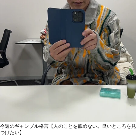
今週のギャンブル格言【人のことを舐めない。良いところを見
つけたい】