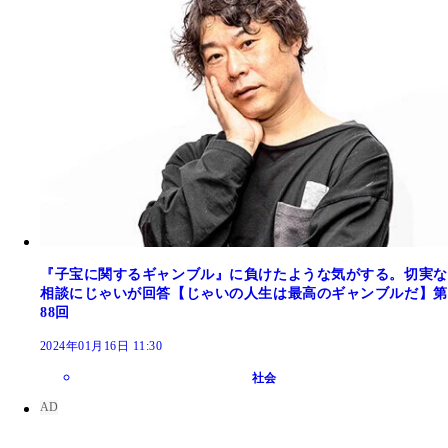
『子宝に関するギャンブル』に負けたような気がする。切実な
相談にじゃいが回答【じゃいの人生は最高のギャンブルだ】第
88回
2024年01月16日 11:30
社会