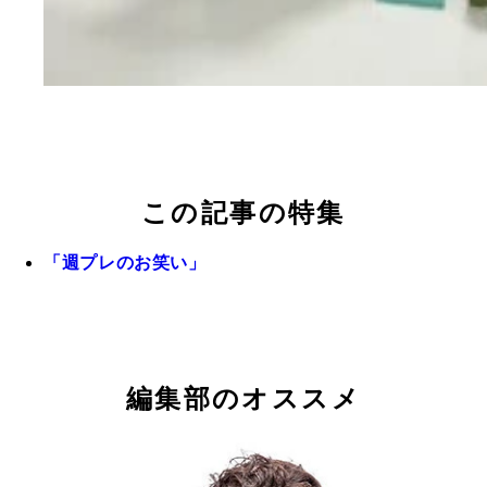
この記事の特集
「週プレのお笑い」
編集部のオススメ