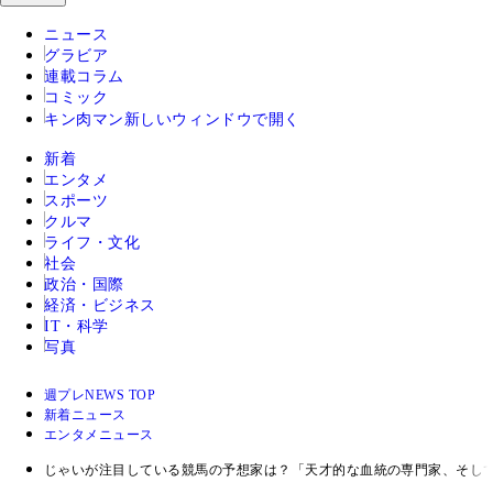
ニュース
グラビア
連載コラム
コミック
キン肉マン
新しいウィンドウで開く
新着
エンタメ
スポーツ
クルマ
ライフ・文化
社会
政治・国際
経済・ビジネス
IT・科学
写真
週プレNEWS TOP
新着ニュース
エンタメニュース
じゃいが注目している競馬の予想家は？「天才的な血統の専門家、そして