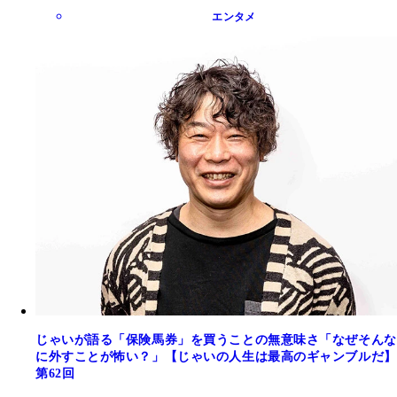
エンタメ
じゃいが語る「保険馬券」を買うことの無意味さ「なぜそんな
に外すことが怖い？」【じゃいの人生は最高のギャンブルだ】
第62回