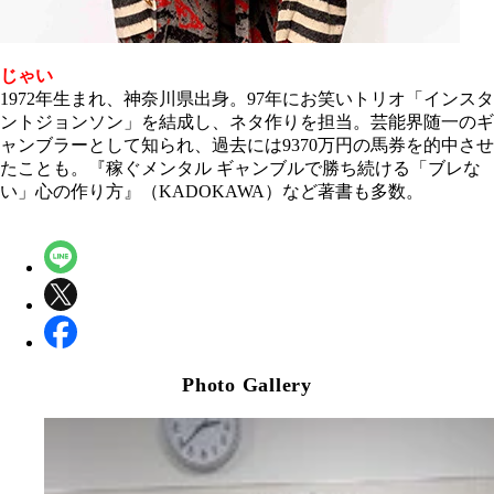
じゃい
1972年生まれ、神奈川県出身。97年にお笑いトリオ「インスタ
ントジョンソン」を結成し、ネタ作りを担当。芸能界随一のギ
ャンブラーとして知られ、過去には9370万円の馬券を的中させ
たことも。『稼ぐメンタル ギャンブルで勝ち続ける「ブレな
い」心の作り方』（KADOKAWA）など著書も多数。
Photo Gallery