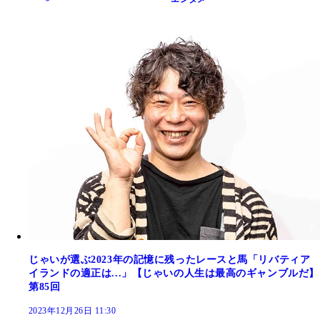
じゃいが選ぶ2023年の記憶に残ったレースと馬「リバティア
イランドの適正は...」【じゃいの人生は最高のギャンブルだ】
第85回
2023年12月26日 11:30