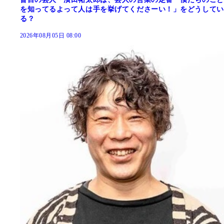
を知ってるよって人は手を挙げてくださーい！」をどうしてい
る？
2026年08月05日 08:00