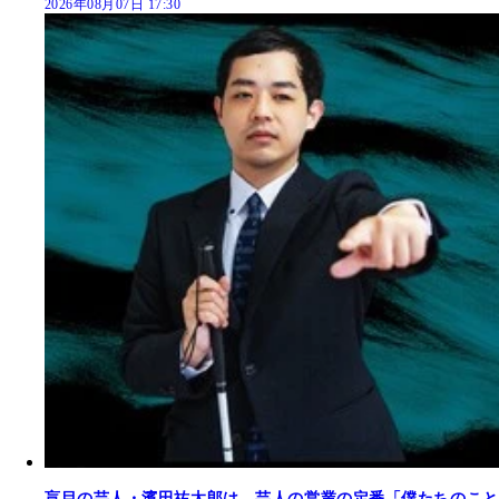
2026年08月07日 17:30
盲目の芸人・濱田祐太郎は、芸人の営業の定番「僕たちのこと