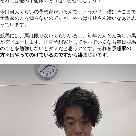
それでは他の予想家の方々はいかがでしょう？
今は何人くらいの予想家がいるんでしょうか？ 僕はそこまで
予想家の方を知らないのですが、やっぱり皆さん凄いなぁと思
っています。
競馬には、馬は限りないくらいいるし、毎年どんどん新しい馬
がデビューします。正直予想家としてやっていくなら毎日競馬
のことを勉強しないとダメだと思うのです。それを
予想家の
方々はやってのけているのですから凄まじい
です。