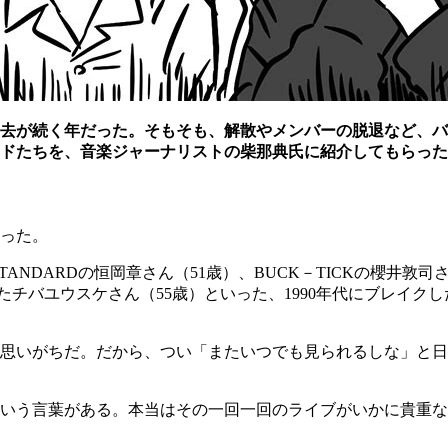
ンの逝去が続く年だった。そもそも、解散やメンバーの脱退など
ンドたちを、音楽ジャーナリストの柴那典氏に紹介してもらっ
った。
NDARDの恒岡章さん（51歳）、BUCK－TICKの櫻井敦司さん（
rthdayで活躍したチバユウスケさん（55歳）といった、1990年
思いがちだ。だから、つい「またいつでも見られるしな」と日
いう言葉がある。本当はその一回一回のライブがいかに貴重な