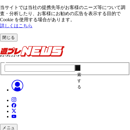
当サイトでは当社の提携先等がお客様のニーズ等について調
査・分析したり、お客様にお勧めの広告を表⽰する⽬的で
Cookie を使⽤する場合があります。
詳しくはこちら
閉じる
検
索
す
る
メニュ