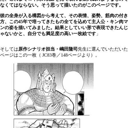
なくてはならない。そう思って描いたのがこのページです。
彼の全身が入る構図から考えて、その表情、姿勢、筋肉の付き
方、この45年で培ってきたもの全てを込めて主人公・キン肉マ
ンの姿を描いてみました。結果としていい形で表現できたんじ
ゃないかと、自分でも満足度の高い一枚絵です
」
そしては
原作シナリオ担当・嶋田隆司
先生に選んでいただいた
ページはこの一枚（
JC83
巻／
148
ページより）。