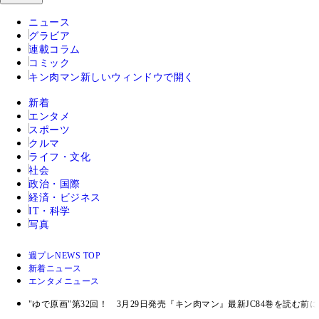
ニュース
グラビア
連載コラム
コミック
キン肉マン
新しいウィンドウで開く
新着
エンタメ
スポーツ
クルマ
ライフ・文化
社会
政治・国際
経済・ビジネス
IT・科学
写真
週プレNEWS TOP
新着ニュース
エンタメニュース
"ゆで原画"第32回！ 3月29日発売『キン肉マン』最新JC84巻を読む前に.