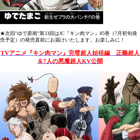
★次回"ゆで原画"第33
回は
JC
『キン肉マン』
85
巻（
7
月初旬発
売予定）の発売直前にお届けいたします。お楽しみに！
TVアニメ『キン肉マン』完璧超人始祖編 正義超人
＆7人の悪魔超人KV公開