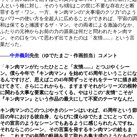
人という種に対し、そのうち
8
割はこの世に不要な存在だと断
罪するザ・ワン。一方、キン肉マンの"火事場のクソ力"のよう
なパワーの使い方を全超人に広めることができれば、宇宙の調
和は保てると擁護するザ・マン。その両者による激論のなか、
ふたりの元神からお前の力の源泉は何だと問われたキン肉マ
ン。その口をついて思わず出てきたのは「友情......」という言
葉だった。
――
中井義則
先生（ゆでたまご・作画担当）コメント
「
キン肉マンがたったひとこと「友情......」とつぶやくシー
ン。僕ら今年で『キン肉マン』を始めて
45周年ということにな
るんですけど、思えばこの45年間ずっとそれをテーマに描き続
けてきて、さらにこれからも、ますますそれがシリーズの根幹
に関わる大事な要素になってくる。やはりこの"友情"こそが
『キン肉マン』という作品の最大にして不変のテーマなんだ。
キン肉マンのこのつぶやきのシーンはいわば、45周年という節
目の年における彼自身、ならびに僕らゆでたまごにとっての、
その宣言のようなシーンでもあるように感じられたんですね。
それならこのシーン、その言葉を発するキン肉マンの絵もま
た、これまで45年間の軌跡を見て取れる集大成のようなもので