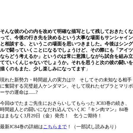
そんな彼の心の内を改めて明確な描写として残しておきたくな
って、今後の行き先を決めるという大事な場面もサンシャイン
と相談する、というこの場面を思いつきました。今後はシング
ルで闘っていくことになるでしょうけど、その際にも「アイツ
ならどう考えるか」というのは常に意識しながら試合を組み立
てていくんじゃないでしょうか。それを思うと次の彼の闘いを
描くのもまた、少し楽しみになってます
」
現れた新勢力・時間超人の実力は!? そしてその未知なる相手
に奮闘する完璧超人ケンダマン、そして現れたゼブラとマリポ
ーサの運命は......?
今回ゆでたまご先生におさらいしてもらった
JC83
巻の続き、
時間超人との闘いになだれ込んでいく
JC
『キン肉マン』
84
巻
はまもなく
3
月
29
日（金）発売！ 乞うご期待！
最新
JC84
巻の詳細は
こちらまで
！
（一部試し読みあり）