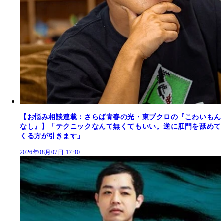
【お悩み相談連載：さらば青春の光・東ブクロの『こわいもん
なし』】「テクニックなんて無くてもいい。逆に肛門を舐めて
くる方が引きます」
2026年08月07日 17:30