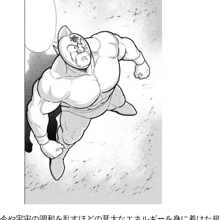
今や宇宙の調和を乱すほどの莫大なエネルギーを身に着けた超