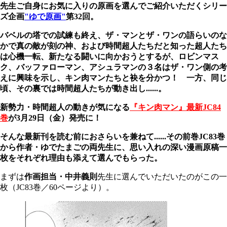
先生ご自身にお気に入りの原画を選んでご紹介いただくシリー
ズ企画
"ゆで原画"
第32回。
バベルの塔での試練も終え、ザ・マンとザ・ワンの語らいのな
かで真の敵が刻の神、および時間超人たちだと知った超人たち
は心機一転、新たなる闘いに向かおうとするが、ロビンマス
ク、バッファローマン、アシュラマンの３名はザ・ワン側の考
えに興味を示し、キン肉マンたちと袂を分かつ！ 一方、同じ
頃、その裏では時間超人たちが動き出し......。
新勢力・時間超人の動きが気になる
『キン肉マン』最新JC84
巻
が3月29日（金）発売に！
そんな最新刊を読む前におさらいを兼ねて......その前巻JC83巻
から作者・ゆでたまごの両先生に、思い入れの深い漫画原稿一
枚をそれぞれ理由も添えて選んでもらった。
まずは
作画担当・中井義則
先生に選んでいただいたのがこの一
枚（
JC83
巻／
60
ページより）。