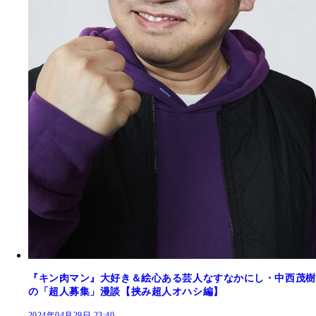
『キン肉マン』大好き＆絵心ある芸人なすなかにし・中西茂樹
の「超人募集」漫談【挟み超人オハシ編】
2024年04月29日 23:40