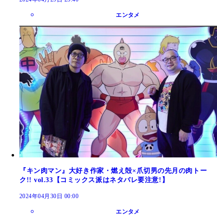
エンタメ
『キン肉マン』大好き作家・燃え殻×爪切男の先月の肉トー
ク!! vol.33【コミックス派はネタバレ要注意!】
2024年04月30日 00:00
エンタメ