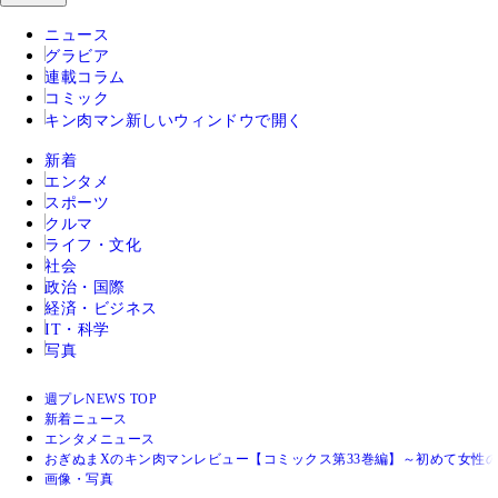
ニュース
グラビア
連載コラム
コミック
キン肉マン
新しいウィンドウで開く
新着
エンタメ
スポーツ
クルマ
ライフ・文化
社会
政治・国際
経済・ビジネス
IT・科学
写真
週プレNEWS TOP
新着ニュース
エンタメニュース
おぎぬまXのキン肉マンレビュー【コミックス第33巻編】～初めて女性
画像・写真