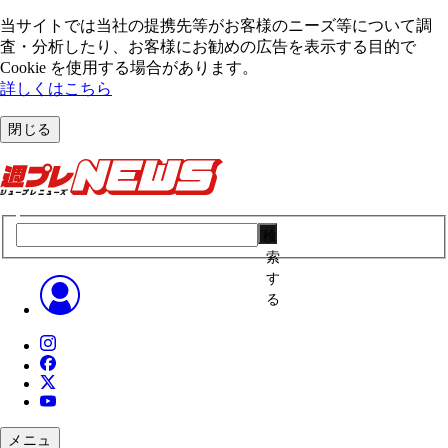
当サイトでは当社の提携先等がお客様のニーズ等について調
査・分析したり、お客様にお勧めの広告を表⽰する⽬的で
Cookie を使⽤する場合があります。
詳しくはこちら
閉じる
検
索
す
る
メニュ