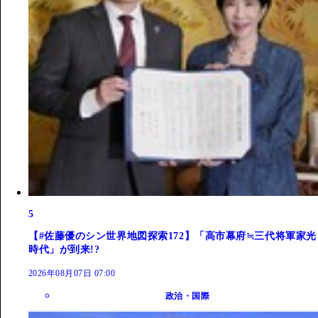
5
【#佐藤優のシン世界地図探索172】「高市幕府≒三代将軍家光
時代」が到来!?
2026年08月07日 07:00
政治・国際