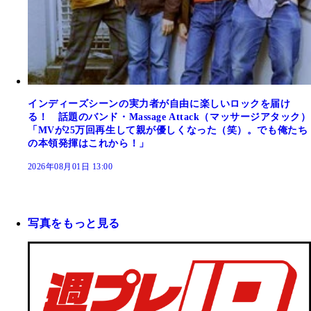
インディーズシーンの実力者が自由に楽しいロックを届け
る！ 話題のバンド・Massage Attack（マッサージアタック）
「MVが25万回再生して親が優しくなった（笑）。でも俺たち
の本領発揮はこれから！」
2026年08月01日 13:00
写真をもっと見る