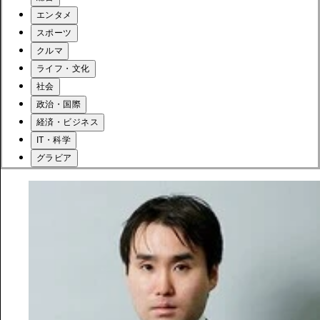
エンタメ
スポーツ
クルマ
ライフ・文化
社会
政治・国際
経済・ビジネス
IT・科学
グラビア