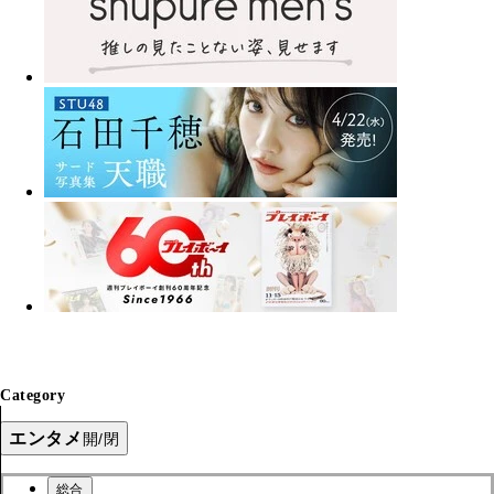
Category
エンタメ
開/閉
総合