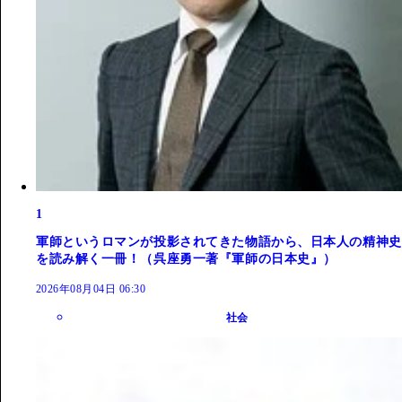
1
軍師というロマンが投影されてきた物語から、日本人の精神史
を読み解く一冊！（呉座勇一著『軍師の日本史』）
2026年08月04日 06:30
社会