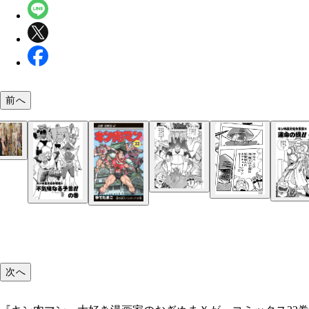
前へ
『キン肉マン』大好き漫画家のおぎぬまＸが、コミ
ス33巻を熱く語る
次へ