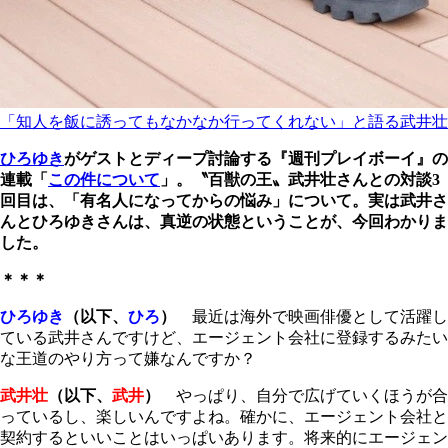
「知人を飯に誘ってもなかなか行ってくれない」と語る武井壮
ひろゆき
がゲストとディープ討論する『週刊プレイボーイ』の
連載「
この件について
」。〝百獣の王〟武井壮さんとの対談3
回目は、「有名人になってからの悩み」について。実は武井さ
んとひろゆきさんは、真逆の状態ということが、今回わかりま
した。
＊＊＊
ひろゆき
（以下、
ひろ
）
最近は海外で映画俳優として活躍し
ている武井さんですけど、エージェント会社に登録するみたい
な王道のやり方って嫌なんですか？
武井壮
（以下、
武井
）
やっぱり、自分で広げていくほうが合
っているし、楽しいんですよね。確かに、エージェント会社と
契約するといいことはいっぱいあります。将来的にエージェン