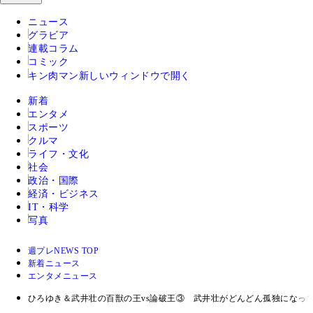
ニュース
グラビア
連載コラム
コミック
キン肉マン
新しいウィンドウで開く
新着
エンタメ
スポーツ
クルマ
ライフ・文化
社会
政治・国際
経済・ビジネス
IT・科学
写真
週プレNEWS TOP
新着ニュース
エンタメニュース
ひろゆき＆武井壮の百獣の王vs論破王③ 武井壮がどんどん孤独になっ