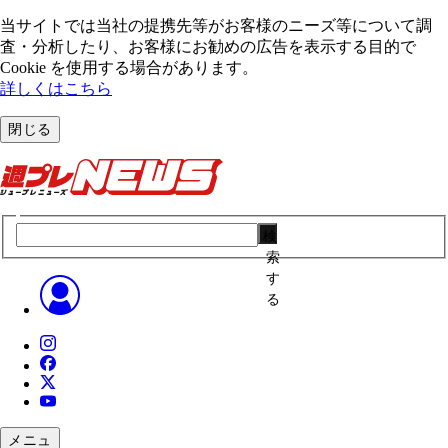
当サイトでは当社の提携先等がお客様のニーズ等について調
査・分析したり、お客様にお勧めの広告を表⽰する⽬的で
Cookie を使⽤する場合があります。
詳しくはこちら
閉じる
検
索
す
る
メニュ