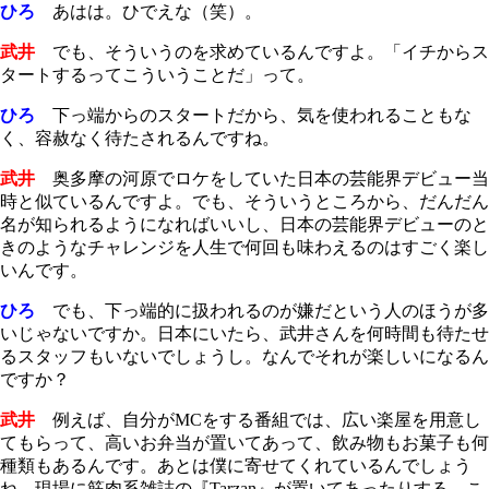
ひろ
あはは。ひでえな（笑）。
武井
でも、そういうのを求めているんですよ。「イチからス
タートするってこういうことだ」って。
ひろ
下っ端からのスタートだから、気を使われることもな
く、容赦なく待たされるんですね。
武井
奥多摩の河原でロケをしていた日本の芸能界デビュー当
時と似ているんですよ。でも、そういうところから、だんだん
名が知られるようになればいいし、日本の芸能界デビューのと
きのようなチャレンジを人生で何回も味わえるのはすごく楽し
いんです。
ひろ
でも、下っ端的に扱われるのが嫌だという人のほうが多
いじゃないですか。日本にいたら、武井さんを何時間も待たせ
るスタッフもいないでしょうし。なんでそれが楽しいになるん
ですか？
武井
例えば、自分がMCをする番組では、広い楽屋を用意し
てもらって、高いお弁当が置いてあって、飲み物もお菓子も何
種類もあるんです。あとは僕に寄せてくれているんでしょう
ね、現場に筋肉系雑誌の『Tarzan』が置いてあったりする。こ