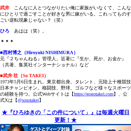
武井
こんなに人とつながりたい俺に家族がいなくて、こんな
にひとりで過ごすことが好きな男に嫁がいる。これってものす
ごい逆転現象じゃない？（笑）
ひろ
あはは（笑）。
＊＊＊
■西村博之（Hiroyuki NISHIMURA）
元『２ちゃんねる』管理人。近著に『生か、死か、お金か』
（共著、集英社インターナショナル）など
■武井 壮（So TAKEI）
1973年5月6日生まれ。東京都出身。タレント、元陸上十種競技
日本チャンピオン。格闘技、野球、ゴルフなど様々なスポーツ
の経験を持つ。公式Webサイトは【
https://gogotakei.com
】、公
式Xは【
@sosotakei
】
★『ひろゆきの「
この件について」』は毎週火曜日
更新！★