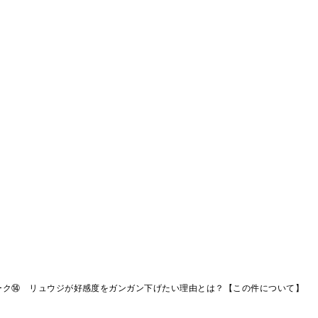
ーク⑭ リュウジが好感度をガンガン下げたい理由とは？【この件について】