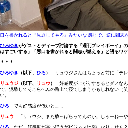
口を書かれると『見返してやる』みたいな 感じで、逆に闘志
ひろゆき
がゲストとディープ討論する『週刊プレイボーイ』の
はすごいする」「悪口を書かれると闘志が燃える」と語るワケ
＊＊＊
ひろゆき
（以下、
ひろ
）
リュウジさんはちょっと前に「テレ
リュウジ
（以下、
リュウ
）
好感度が上がりすぎるとダメなん
で、泥酔してそこらへんの路上で寝てしまうかもしれない（笑
い。
ひろ
でも好感度が低いと......。
リュウ
「リュウジ、また酔っぱらってんのか。しゃーねーや
ひろ
ただ、好感度が高いほうがビジネスは楽になりません？