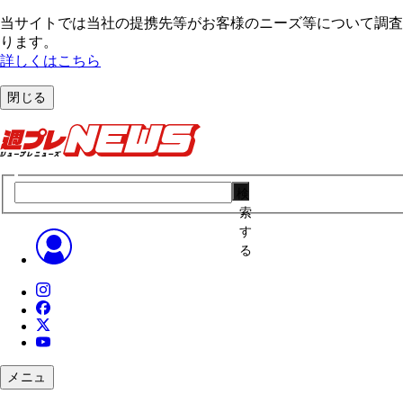
当サイトでは当社の提携先等がお客様のニーズ等について調査・
ります。
詳しくはこちら
閉じる
検
索
す
る
メニュ