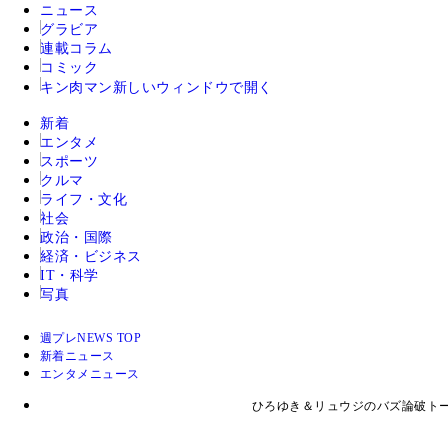
ニュース
グラビア
連載コラム
コミック
キン肉マン
新しいウィンドウで開く
新着
エンタメ
スポーツ
クルマ
ライフ・文化
社会
政治・国際
経済・ビジネス
IT・科学
写真
週プレNEWS TOP
新着ニュース
エンタメニュース
ひろゆき＆リュウジのバズ論破ト