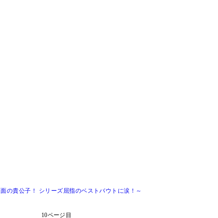
仮面の貴公子！ シリーズ屈指のベストバウトに涙！～
10ページ目