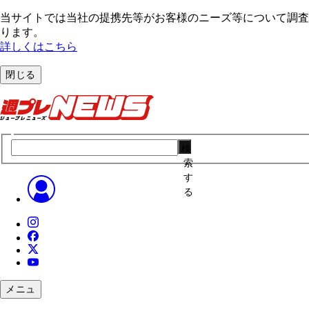
当サイトでは当社の提携先等がお客様のニーズ等について調査・
ります。
詳しくはこちら
閉じる
検
索
す
る
メニュ