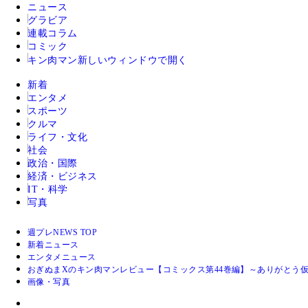
ニュース
グラビア
連載コラム
コミック
キン肉マン
新しいウィンドウで開く
新着
エンタメ
スポーツ
クルマ
ライフ・文化
社会
政治・国際
経済・ビジネス
IT・科学
写真
週プレNEWS TOP
新着ニュース
エンタメニュース
おぎぬまXのキン肉マンレビュー【コミックス第44巻編】～ありがとう
画像・写真