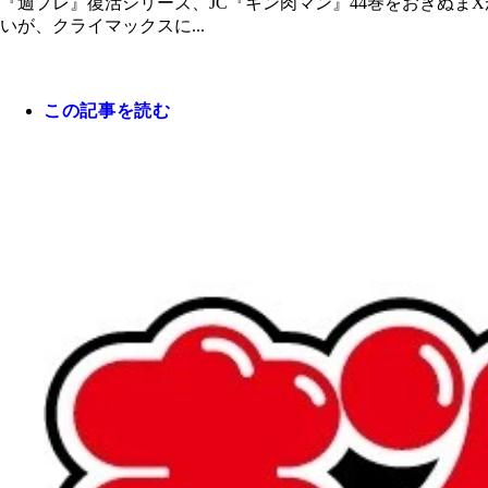
『週プレ』復活シリーズ、JC『キン肉マン』44巻をおぎぬま
いが、クライマックスに...
この記事を読む
『週プレ』復活シリーズ、JC『キン肉マン』44巻を