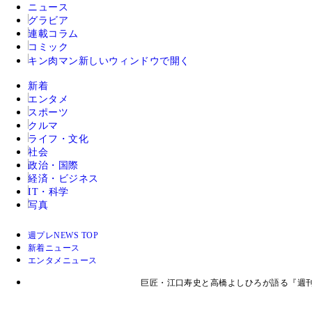
ニュース
グラビア
連載コラム
コミック
キン肉マン
新しいウィンドウで開く
新着
エンタメ
スポーツ
クルマ
ライフ・文化
社会
政治・国際
経済・ビジネス
IT・科学
写真
週プレNEWS TOP
新着ニュース
エンタメニュース
巨匠・江口寿史と高橋よしひろが語る『週