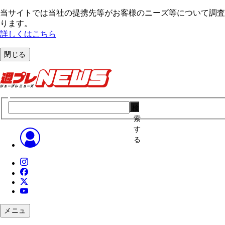
当サイトでは当社の提携先等がお客様のニーズ等について調査・
ります。
詳しくはこちら
閉じる
検
索
す
る
メニュ