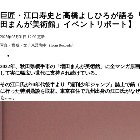
巨匠・江口寿史と高橋よしひろが語る
田まんが美術館」イベントリポート】
2025年05月31日 12:00 更新
写真・構成・文／米澤和幸（lotusRecords）
2022年、秋田県横手市の「増田まんが美術館」に全マンガ原
して実に幅広い世代に支持され続けている。
その江口氏が70年代後半より『週刊少年ジャンプ』誌上で鎬
に行った特別鼎談を取材。東京在住で九州出身の江口氏がな
も......。