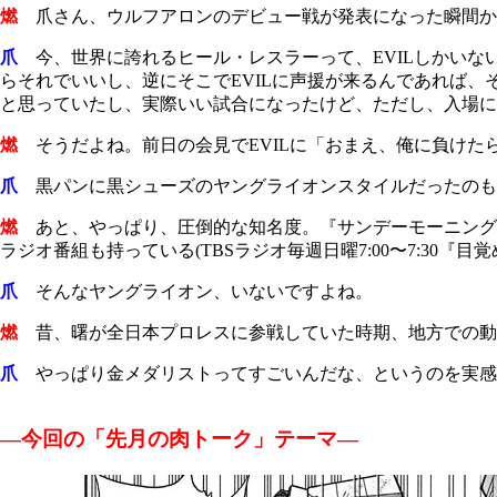
燃
爪さん、ウルフアロンのデビュー戦が発表になった瞬間か
爪
今、世界に誇れるヒール・レスラーって、
EVIL
しかいな
らそれでいいし、逆にそこで
EVIL
に声援が来るんであれば、
と思っていたし、実際いい試合になったけど、ただし、入場に
燃
そうだよね。前日の会見で
EVIL
に「おまえ、俺に負けた
爪
黒パンに黒シューズのヤングライオンスタイルだったのも
燃
あと、やっぱり、圧倒的な知名度。『サンデーモーニング
ラジオ番組も持っている
(TBS
ラジオ毎週日曜
7:00
〜
7:30
『目覚
爪
そんなヤングライオン、いないですよね。
燃
昔、曙が全日本プロレスに参戦していた時期、地方での動
爪
やっぱり金メダリストってすごいんだな、というのを実感
―今回の「先月の肉トーク」テーマ―