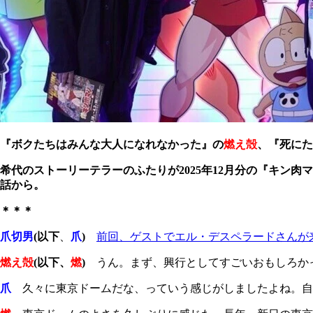
『ボクたちはみんな大人になれなかった』の
燃え殻
、
『死にた
希代のストーリーテラーのふたりが2025年12月分の『キン
話から。
＊＊＊
爪切男
(以下
、
爪
)
前回、ゲストでエル・デスペラードさんが
燃え殻
(以下、
燃
)
うん。まず、興行としてすごいおもしろか
爪
久々に東京ドームだな、っていう感じがしましたよね。自