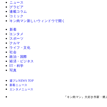
ニュース
グラビア
連載コラム
コミック
キン肉マン
新しいウィンドウで開く
新着
エンタメ
スポーツ
クルマ
ライフ・文化
社会
政治・国際
経済・ビジネス
IT・科学
写真
週プレNEWS TOP
新着ニュース
エンタメニュース
『キン肉マン』大好き作家・燃え殻