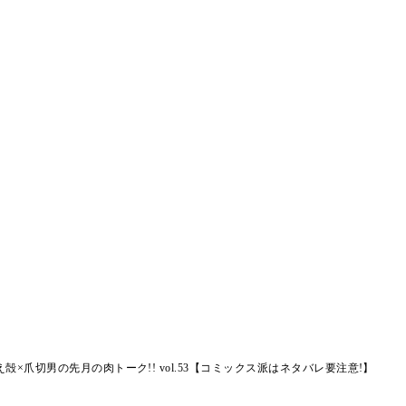
×爪切男の先月の肉トーク!! vol.53【コミックス派はネタバレ要注意!】