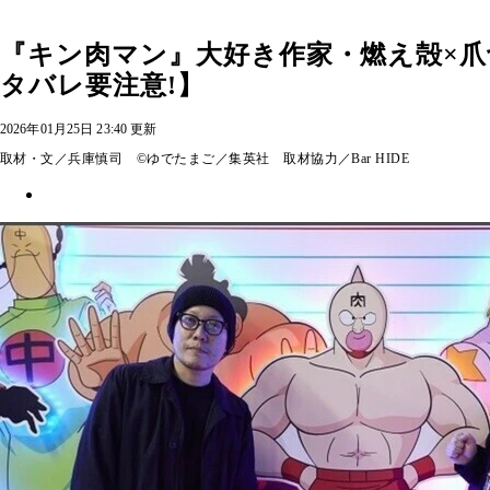
『キン肉マン』大好き作家・燃え殻×爪切男
タバレ要注意!】
2026年01月25日 23:40 更新
取材・文／兵庫慎司 ©ゆでたまご／集英社 取材協力／Bar HIDE