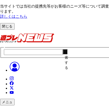
当サイトでは当社の提携先等がお客様のニーズ等について調査・
ります。
詳しくはこちら
閉じる
検
索
す
る
メニュ