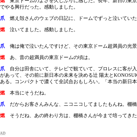
燃
東京ドームのよさを久しぶりに感じた。長年、新日の東京ドー
でやる興行だった。感動しました。
爪
燃え殻さんのウェブの日記に、ドームでずっと泣いていた
燃
泣いてました。感動しました。
爪
俺は俺で泣いたんですけど、その東京ドーム超満員の光景
燃
あ、昔の超満員の東京ドームの頃は。
爪
自分は田舎にいて、テレビで観ていて、プロレスに客が入
があって、その前に新日本の未来を決める辻 陽太と
KONOSUK
ある。コンパクトで濃くて全試合おもしろい。「本当の新日本
燃
本当にそうだね。
爪
だからお客さんみんな、ニコニコしてましたもんね。棚橋
燃
そうだね、あの終わり方は、棚橋さんが今まで培ってきたもの