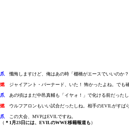
爪
懺悔しますけど、俺はあの時「棚橋がエースでいいのか？
燃
ジャイアント・バーナード、いた！ 怖かったよね。でも
爪
あの頃はまだ中邑真輔も「イヤォ！」で化ける前だったし
燃
ウルフアロンもいい試合だったしね。相手の
EVIL
がすば
爪
この大会、
MVP
は
EVIL
ですね。
（
＊1月23日には、EVILのWWE移籍報道も
）