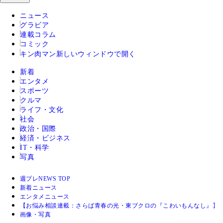
ニュース
グラビア
連載コラム
コミック
キン肉マン
新しいウィンドウで開く
新着
エンタメ
スポーツ
クルマ
ライフ・文化
社会
政治・国際
経済・ビジネス
IT・科学
写真
週プレNEWS TOP
新着ニュース
エンタメニュース
【お悩み相談連載：さらば青春の光・東ブクロの『こわいもんなし』】
画像・写真