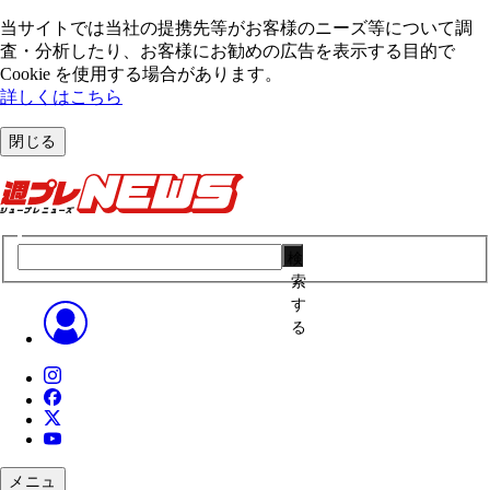
当サイトでは当社の提携先等がお客様のニーズ等について調
査・分析したり、お客様にお勧めの広告を表⽰する⽬的で
Cookie を使⽤する場合があります。
詳しくはこちら
閉じる
検
索
す
る
メニュ