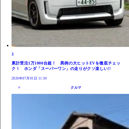
3
累計受注1万1000台超！ 異例の大ヒットEVを徹底チェッ
ク！ ホンダ「スーパーワン」の走りがクソ楽しい!!
2026年07月01日 11:30
クルマ