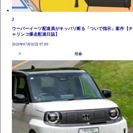
2
ウーバーイーツ配達員がキッパリ断る「ついで指示」案件【チ
ャリンコ爆走配達日誌】
2026年07月02日 07:00
社会