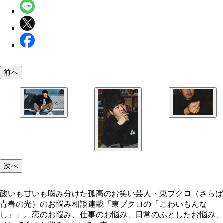
前へ
東ブクロ
東ブクロ氏の好みの粘度
次へ
酸いも甘いも噛み分けた孤高のお笑い芸人・東ブクロ（さらば
青春の光）のお悩み相談連載「東ブクロの『こわいもんな
し』」。恋のお悩み、仕事のお悩み、日常のふとしたお悩み、