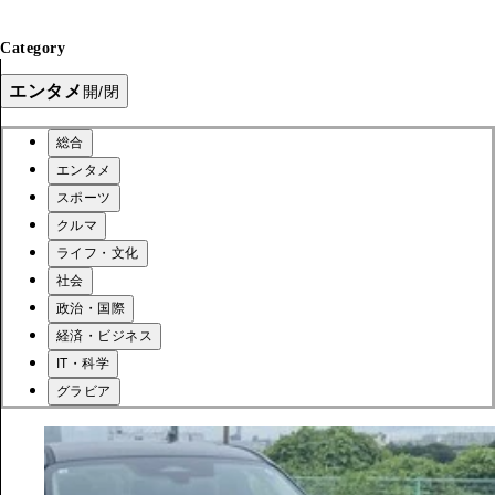
Category
エンタメ
開/閉
総合
エンタメ
スポーツ
クルマ
ライフ・文化
社会
政治・国際
経済・ビジネス
IT・科学
グラビア