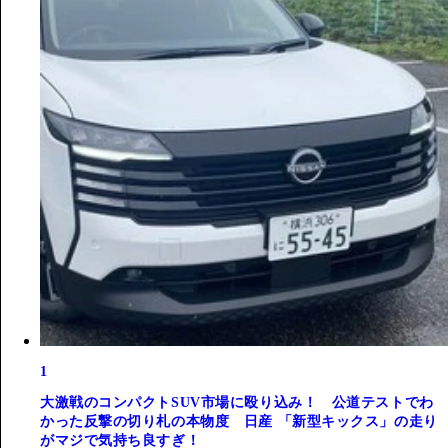
1
大激戦のコンパクトSUV市場に殴り込み！ 公道テストでわ
かった反撃の切り札の本物度 日産 「新型キックス」の走り
がマジで気持ち良すぎ！