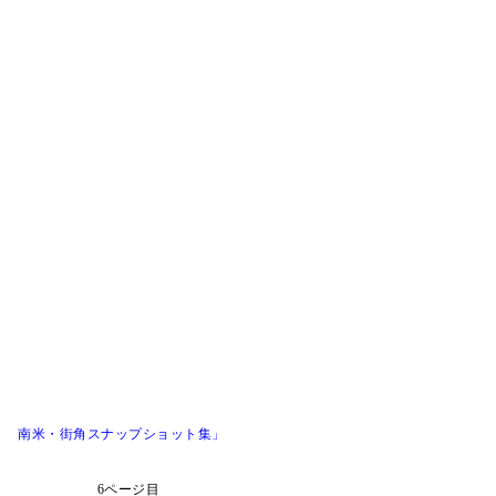
！ 南米・街角スナップショット集」
6ページ目