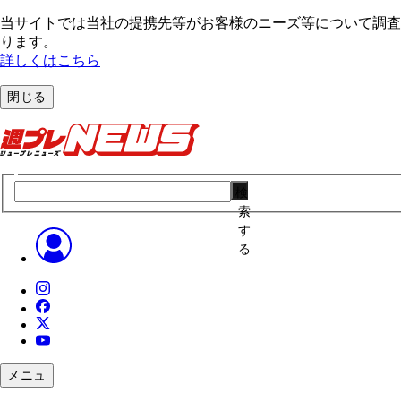
当サイトでは当社の提携先等がお客様のニーズ等について調査・
ります。
詳しくはこちら
閉じる
検
索
す
る
メニュ