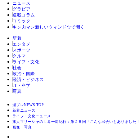
ニュース
グラビア
連載コラム
コミック
キン肉マン
新しいウィンドウで開く
新着
エンタメ
スポーツ
クルマ
ライフ・文化
社会
政治・国際
経済・ビジネス
IT・科学
写真
週プレNEWS TOP
新着ニュース
ライフ・文化ニュース
旅人マリーシャの世界一周紀行：第２５回「こんな出会いもありました
画像・写真