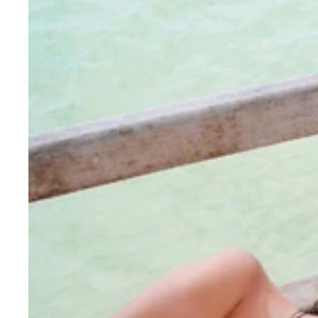
『世界中のタイルとお昼寝』
『強盗もいればエイリアンもいる』
『電車内で大合唱』
『ズッキーニでサメ？』
『コカの葉を噛んで高山病に耐えろ』
『現場で汗を流すチョリータ』
『クスコのオーダーメイドシューズ』
『動物ルーレットでお祭り気分』
『勇気を出してリマの路線バス』
『ペルー人はアニソンが好き』
『スーツ姿の先生も英語は苦手？』
『仕事しながらテレビ鑑賞』
『イケイケおやじとサイバーカフェ』
ブラジル・ベレンでカイピリーニャ・ガールズに混
『ギャンブルに興じるセニョール』
『宿の前はゲイ・ストリート』