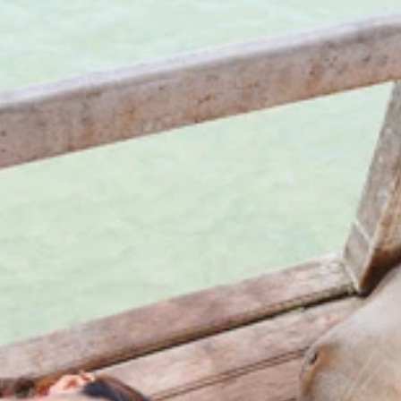
ざる。日本のハイボールくらい、ブラジルでは欠かせないお酒