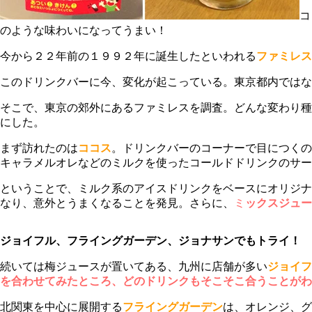
コ
のような味わいになってうまい！
今から２２年前の１９９２年に誕生したといわれる
ファミレス
このドリンクバーに今、変化が起こっている。東京都内ではな
そこで、東京の郊外にあるファミレスを調査。どんな変わり種
にした。
まず訪れたのは
ココス
。ドリンクバーのコーナーで目につくの
キャラメルオレなどのミルクを使ったコールドドリンクのサー
ということで、ミルク系のアイスドリンクをベースにオリジナ
なり、意外とうまくなることを発見。さらに、
ミ
ックスジュー
ジョイフル、フライングガーデン、ジョナサンでもトライ！
続いては梅ジュースが置いてある、九州に店舗が多い
ジョイフ
を合わせてみたところ、どのドリンクもそこそこ合うことがわ
北関東を中心に展開する
フライングガーデン
は、オレンジ、グ