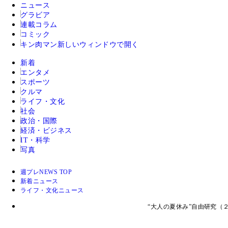
ニュース
グラビア
連載コラム
コミック
キン肉マン
新しいウィンドウで開く
新着
エンタメ
スポーツ
クルマ
ライフ・文化
社会
政治・国際
経済・ビジネス
IT・科学
写真
週プレNEWS TOP
新着ニュース
ライフ・文化ニュース
“大人の夏休み”自由研究