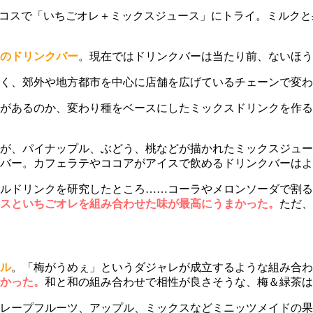
コスで「いちごオレ＋ミックスジュース」にトライ。ミルクと
のドリンクバー
。現在ではドリンクバーは当たり前、ないほう
く、郊外や地方都市を中心に店舗を広げているチェーンで変わ
があるのか、変わり種をベースにしたミックスドリンクを作る
が、パイナップル、ぶどう、桃などが描かれたミックスジュー
バー。カフェラテやココアがアイスで飲めるドリンクバーはよ
ルドリンクを研究したところ……コーラやメロンソーダで割る
スといちごオレを組み合わせた味が最高にうまかった。
ただ、
ル
。「梅がうめぇ」というダジャレが成立するような組み合わ
かった。
和と和の組み合わせで相性が良さそうな、梅＆緑茶は
レープフルーツ、アップル、ミックスなどミニッツメイドの果