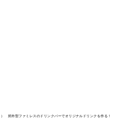
（２） 郊外型ファミレスのドリンクバーでオリジナルドリンクを作る！