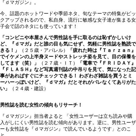
『ｄマガジン』。
今、話題のホットワードや季節ネタ、旬なテーマの特集がピッ
クアップされるので、私自身、流行に敏感な女子達が集まる女
子会で話のネタにも使っています！
「コンビニや本屋さんで男性誌を手に取るのは恥ずかしいけ
ど、『ｄマガ』だと誰の目も気にせず、気軽に男性誌を熟読で
きる！」
（２５歳・アパレル）
「疲れた時は『Ｔａｒｚａｎ』
でイケメンの上半身ヌードやストレッチ姿を見て、目の保養を
してます（笑）」
（２７歳・ＩＴ）
「電車で『ＦＲＩＤＡＹ』
『ＦＬＡＳＨ』など写真週刊誌の中吊りを見て、気になった記
事があればすぐにチェックできる！ わざわざ雑誌を買うとミ
ーハーっぽいけど、『ｄマガ』だとそれがバレなくてありがた
い」
（２４歳・建設）
男性誌を読む女性の傾向もリサーチ！
『ｄマガジン』担当者よると 「女性ユーザーは立ち読みや購
入がしにくい男性誌を読む傾向があります。逆に、男性ユーザ
ーも女性誌を『ｄマガジン』で読んでいるようです」とのこ
と。