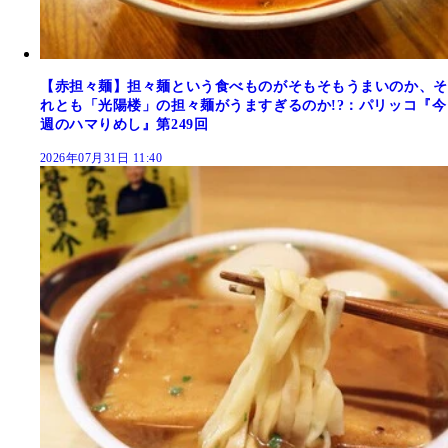
【赤担々麺】担々麺という食べものがそもそもうまいのか、そ
れとも「光陽楼」の担々麺がうますぎるのか!?：パリッコ『今
週のハマりめし』第249回
2026年07月31日 11:40