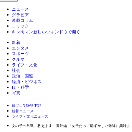
ニュース
グラビア
連載コラム
コミック
キン肉マン
新しいウィンドウで開く
新着
エンタメ
スポーツ
クルマ
ライフ・文化
社会
政治・国際
経済・ビジネス
IT・科学
写真
週プレNEWS TOP
新着ニュース
ライフ・文化ニュース
女の子の常識、教えます！番外編 「女子だって恥ずかしい雑誌に興味あ