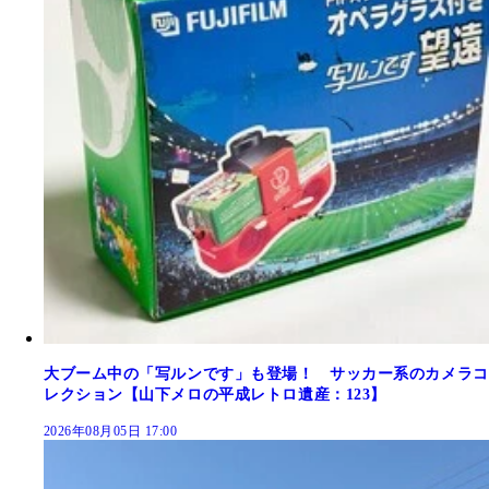
大ブーム中の「写ルンです」も登場！ サッカー系のカメラコ
レクション【山下メロの平成レトロ遺産：123】
2026年08月05日 17:00