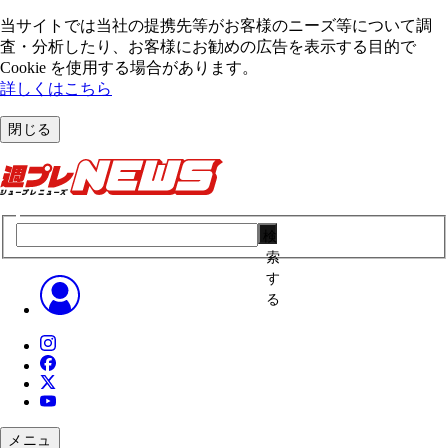
当サイトでは当社の提携先等がお客様のニーズ等について調
査・分析したり、お客様にお勧めの広告を表⽰する⽬的で
Cookie を使⽤する場合があります。
詳しくはこちら
閉じる
検
索
す
る
メニュ