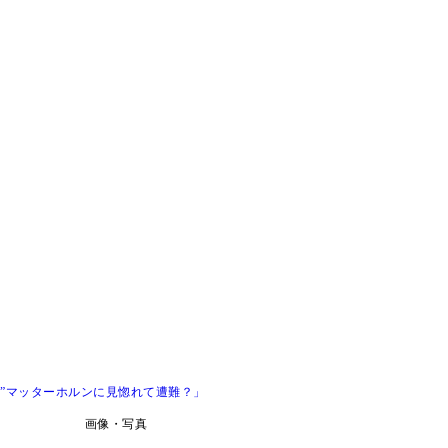
山”マッターホルンに見惚れて遭難？」
画像・写真