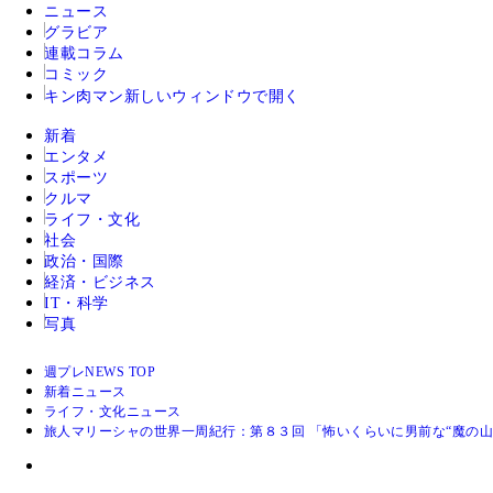
ニュース
グラビア
連載コラム
コミック
キン肉マン
新しいウィンドウで開く
新着
エンタメ
スポーツ
クルマ
ライフ・文化
社会
政治・国際
経済・ビジネス
IT・科学
写真
週プレNEWS TOP
新着ニュース
ライフ・文化ニュース
旅人マリーシャの世界一周紀行：第８３回 「怖いくらいに男前な“魔の