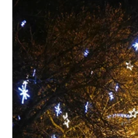
縦のデザインのスイスフラン紙幣。ちょっと福山似
マッターホルン初登頂した７人。しかし登頂直後の
赤く輝くマッターホルンのモルゲンロート（朝焼け
マッターホルンの肩・ナイフリッジがカッコイイ
登山鉄道で一気に展望台まで
マッターホルンを見ながらスキーやスノボ。私も久
これが本当のモンテローザだ！ もちろん居酒屋の
標識があるところも雪に覆われて道がわからない
マッターホルンで亡くなった人々のお墓。自然をな
マッターホルンに恋をした旅人マリーシャ
足が冷たい。岩場に避難して半泣きマリーシャ