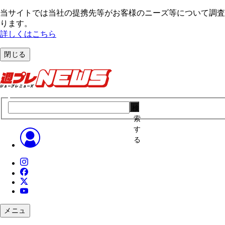
当サイトでは当社の提携先等がお客様のニーズ等について調査・
ります。
詳しくはこちら
閉じる
検
索
す
る
メニュ