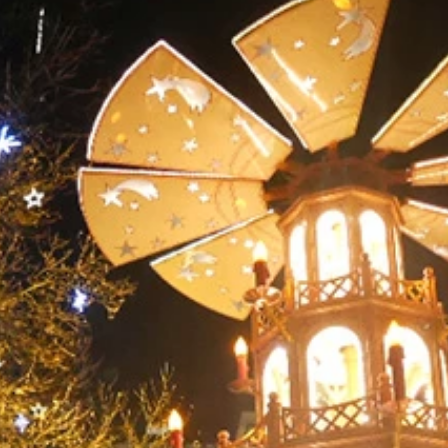
？
下山途中で滑落事故により４人が死亡した
）
々に滑りたくなってきた！ヘタだけど
ことではない
めたらいけない