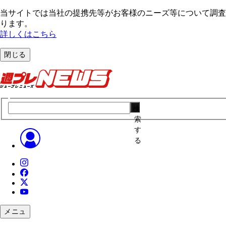
当サイトでは当社の提携先等がお客様のニーズ等について調査・
ります。
詳しくはこちら
閉じる
検
索
す
る
メニュ