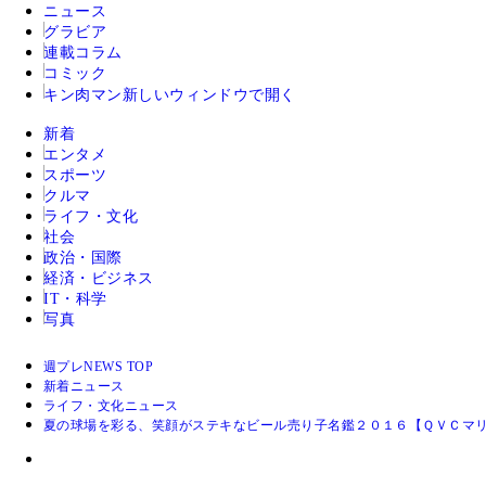
ニュース
グラビア
連載コラム
コミック
キン肉マン
新しいウィンドウで開く
新着
エンタメ
スポーツ
クルマ
ライフ・文化
社会
政治・国際
経済・ビジネス
IT・科学
写真
週プレNEWS TOP
新着ニュース
ライフ・文化ニュース
夏の球場を彩る、笑顔がステキなビール売り子名鑑２０１６【ＱＶＣマ