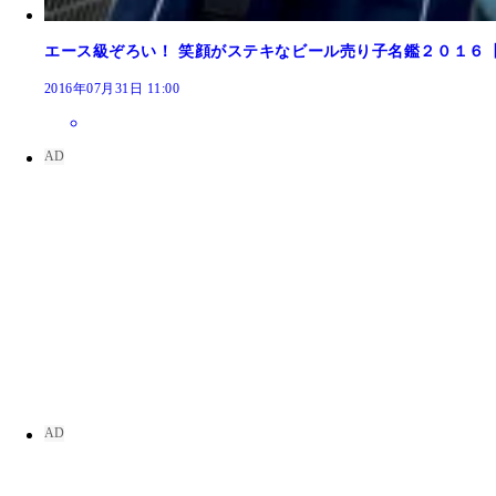
エース級ぞろい！ 笑顔がステキなビール売り子名鑑２０１６
2016年07月31日 11:00
岡田ちほちゃん（２４歳）
平山美紗樹ちゃん（２３歳）
朝倉なおこちゃん（２２歳）
吉田愛璃沙ちゃん（２１歳）
大宮愛香ちゃん（２４歳）
今井さやかちゃん（２６歳）