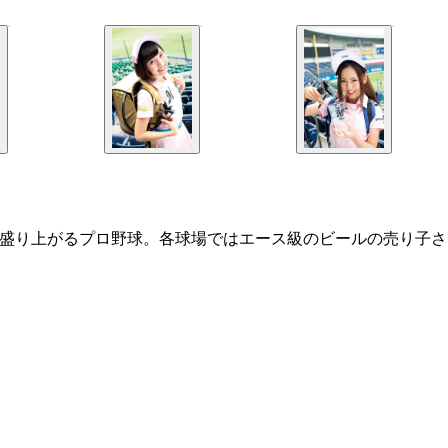
盛り上がるプロ野球。各球場ではエース級のビールの売り子さ