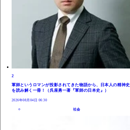
2
軍師というロマンが投影されてきた物語から、日本人の精神史
を読み解く一冊！（呉座勇一著『軍師の日本史』）
2026年08月04日 06:30
社会