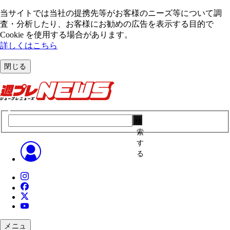
当サイトでは当社の提携先等がお客様のニーズ等について調
査・分析したり、お客様にお勧めの広告を表⽰する⽬的で
Cookie を使⽤する場合があります。
詳しくはこちら
閉じる
検
索
す
る
メニュ