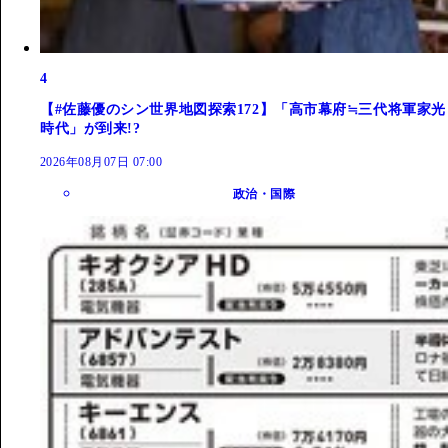
4
【#佐藤優のシン世界地図探索172】「高市幕府≒三代将軍家光
時代」が到来!?
2026年08月07日 07:00
政治・国際