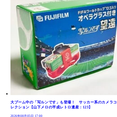
大ブーム中の「写ルンです」も登場！ サッカー系のカメラコ
レクション【山下メロの平成レトロ遺産：123】
2026年08月05日 17:00