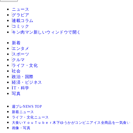
ニュース
グラビア
連載コラム
コミック
キン肉マン
新しいウィンドウで開く
新着
エンタメ
スポーツ
クルマ
ライフ・文化
社会
政治・国際
経済・ビジネス
IT・科学
写真
週プレNEWS TOP
新着ニュース
ライフ・文化ニュース
大食いＹｏｕＴｕｂｅｒ木下ゆうかがコンビニアイス全商品を一気食い
画像・写真