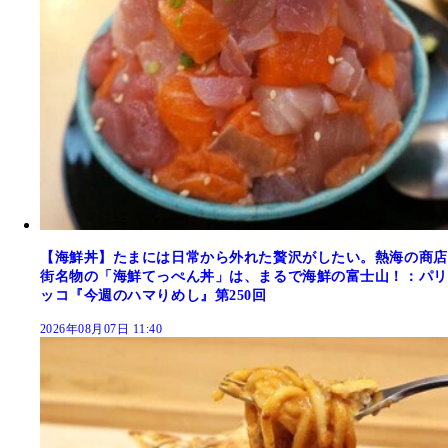
【海鮮丼】たまには日常から外れた贅沢がしたい。熱海の商店
街名物の「海鮮てっぺん丼」は、まるで海鮮の富士山！：パリ
ッコ『今週のハマりめし』第250回
2026年08月07日 11:40