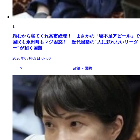
1
頼むから寝てくれ高市総理！ まさかの「寝不足アピール」で
国民も永田町もマジ困惑！ 歴代屈指の"人に頼れないリーダ
ー"が招く国難
2026年08月09日 07:00
政治・国際