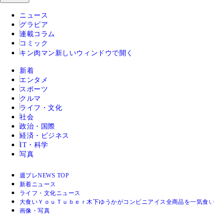
ニュース
グラビア
連載コラム
コミック
キン肉マン
新しいウィンドウで開く
新着
エンタメ
スポーツ
クルマ
ライフ・文化
社会
政治・国際
経済・ビジネス
IT・科学
写真
週プレNEWS TOP
新着ニュース
ライフ・文化ニュース
大食いＹｏｕＴｕｂｅｒ木下ゆうかがコンビニアイス全商品を一気食い
画像・写真