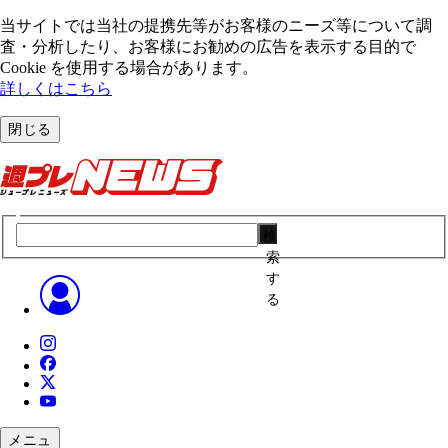
当サイトでは当社の提携先等がお客様のニーズ等について調
査・分析したり、お客様にお勧めの広告を表⽰する⽬的で
Cookie を使⽤する場合があります。
詳しくはこちら
閉じる
検
索
す
る
メニュ