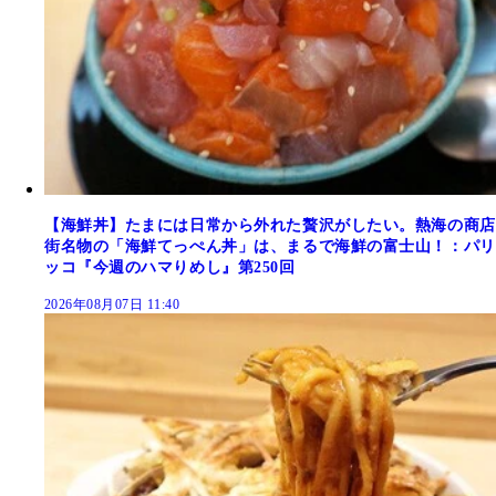
【海鮮丼】たまには日常から外れた贅沢がしたい。熱海の商店
街名物の「海鮮てっぺん丼」は、まるで海鮮の富士山！：パリ
ッコ『今週のハマりめし』第250回
2026年08月07日 11:40