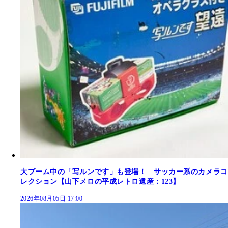
大ブーム中の「写ルンです」も登場！ サッカー系のカメラコ
レクション【山下メロの平成レトロ遺産：123】
2026年08月05日 17:00