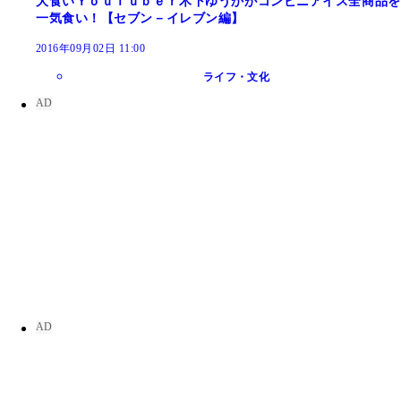
大食いＹｏｕＴｕｂｅｒ木下ゆうかがコンビニアイス全商品を
一気食い！【セブン－イレブン編】
2016年09月02日 11:00
ライフ・文化