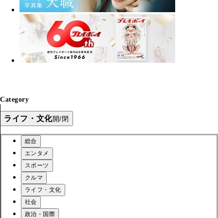
Category
ライフ・文化
開/閉
総合
エンタメ
スポーツ
クルマ
ライフ・文化
社会
政治・国際