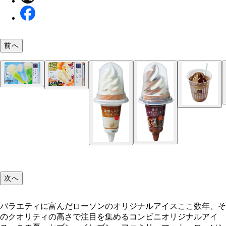
ウチカフェプレミアムミルクアイス １５８円
前へ
ソーダバー ラムネ＆メロン ６０ｍｌ×６本 ２
円
しろくまアイス ６５ｍｌ×４本 ２９８円
バラエティに富んだローソンのオリジナルアイス
３種のチョコレートバー ３０ｍｌ×１２本 ２６
４種の甘熟フルーツバー ４４ｍｌ×８本 ２４８
ウチカフェ“より、シンプルに”ミルクアイス １６
次へ
ウチカフェフラッペ マンゴー ２２０円
バラエティに富んだローソンのオリジナルアイスここ数年、そ
ウチカフェフラッペ チョコレート ２８０円
のクオリティの高さで注目を集めるコンビニオリジナルアイ