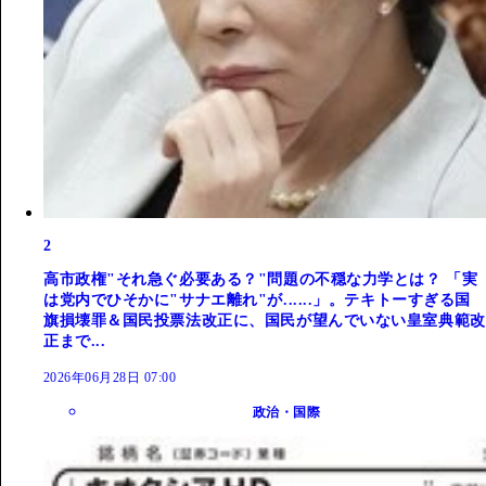
2
高市政権"それ急ぐ必要ある？"問題の不穏な力学とは？ 「実
は党内でひそかに"サナエ離れ"が......」。テキトーすぎる国
旗損壊罪＆国民投票法改正に、国民が望んでいない皇室典範改
正まで...
2026年06月28日 07:00
政治・国際