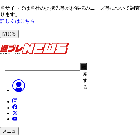
当サイトでは当社の提携先等がお客様のニーズ等について調査・
ります。
詳しくはこちら
閉じる
検
索
す
る
メニュ