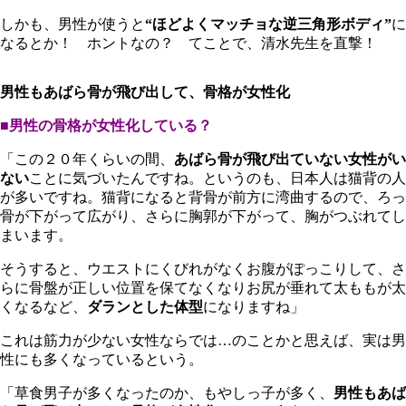
しかも、男性が使うと
“ほどよくマッチョな逆三角形ボディ”
に
なるとか！ ホントなの？ てことで、清水先生を直撃！
男性もあばら骨が飛び出して、骨格が女性化
■男性の骨格が女性化している？
「この２０年くらいの間、
あばら骨が飛び出ていない女性がい
ない
ことに気づいたんですね。というのも、日本人は猫背の人
が多いですね。猫背になると背骨が前方に湾曲するので、ろっ
骨が下がって広がり、さらに胸郭が下がって、胸がつぶれてし
まいます。
そうすると、ウエストにくびれがなくお腹がぽっこりして、さ
らに骨盤が正しい位置を保てなくなりお尻が垂れて太ももが太
くなるなど、
ダランとした体型
になりますね」
これは筋力が少ない女性ならでは…のことかと思えば、実は男
性にも多くなっているという。
「草食男子が多くなったのか、もやしっ子が多く、
男性もあば