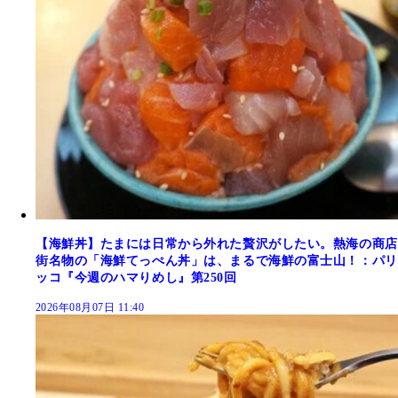
【海鮮丼】たまには日常から外れた贅沢がしたい。熱海の商店
街名物の「海鮮てっぺん丼」は、まるで海鮮の富士山！：パリ
ッコ『今週のハマりめし』第250回
2026年08月07日 11:40