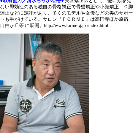
●取材協力／清水ろっかん先生
美容矯正師として、他に類を見
ない即効性のある独自の骨格矯正で骨盤矯正や小顔矯正、Ｏ脚
矯正などに定評があり、多くのモデルや女優などの美のサポー
トも手がけている。サロン『ＦＯＲＭＥ』は高円寺ほか原宿、
自由が丘等 に展開。http://www.forme-g.jp /index.html