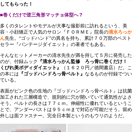
してもらった！
■巻くだけで逆三角形マッチョ体型へ？
多くのタレントやモデルが大事な撮影前に訪れるという、美
容・小顔矯正で人気のサロン『ＦＯＲＭＥ』院長の
清水ろっか
ん
先生。“ゴッドハンド”の異名を持ち、累計７０万部のベスト
セラー『バンテージダイエット』の著者でもある。
そんなヒットメーカーの清水先生が満を持して５月に発売した
のが、付録ムック
『清水ろっかん監修 ろっ骨に巻くだけ！
くびれ美ボディダイエット』
（１６２０円／徳間書店）だ。こ
の本には
『ゴッドハンドろっ骨ベルト』
なるものが付録でつい
ている。
表面がピンク色の生地の『ゴッドハンドろっ骨ベルト』は抗菌
加工された三層構造で、規則的に穴が開いていて通気性がよさ
そう。ベルトの長さは７７ｃｍ。伸縮性に優れているというこ
とで、アンダーバストは９５ｃｍまで対応が可能だそう。留め
外しは面ファスナー。完全日本製というのもウリのようだ。