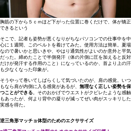
胸筋の下から５ｃｍほど下がった位置に巻くだけで、体が矯正
できるという
そこで、記者も姿勢が悪くなりがちなパソコンでの仕事中を中
心に１週間、このベルトを着けてみた。使用方法は簡単。夏場
なので暑いかと思いきや、やはり通気性がよいのか意外と平気
だった。締めたことで半側発汗（体の片側に圧を加えると反対
だけが発汗する作用のこと）になっているのか、首より上の汗
も少なくなった印象が。
そうやって巻いてしばらくして気づいたのが、肩の感覚。いつ
もなら肩が内側に入る感覚があるが、
無理なく正しい姿勢を保
つことができる
。そのおかげでウエストがクビレたような感触
もあったが、何より背中の凝りが減ってぜい肉がスッキリした
実感を得た。
逆三角形マッチョ体型のためのエクササイズ