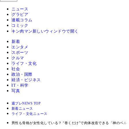
ニュース
グラビア
連載コラム
コミック
キン肉マン
新しいウィンドウで開く
新着
エンタメ
スポーツ
クルマ
ライフ・文化
社会
政治・国際
経済・ビジネス
IT・科学
写真
週プレNEWS TOP
新着ニュース
ライフ・文化ニュース
男性も骨格が女性化している？ “巻くだけ”で肉体改造できる「神のベル