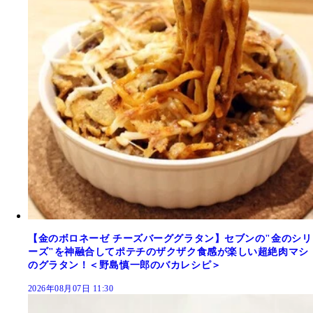
【金のボロネーゼ チーズバーググラタン】セブンの"金のシリ
ーズ"を神融合してポテチのザクザク食感が楽しい超絶肉マシ
のグラタン！＜野島慎一郎のバカレシピ＞
2026年08月07日 11:30