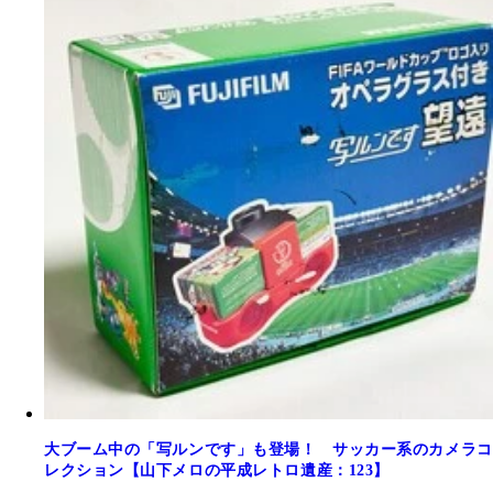
大ブーム中の「写ルンです」も登場！ サッカー系のカメラコ
レクション【山下メロの平成レトロ遺産：123】