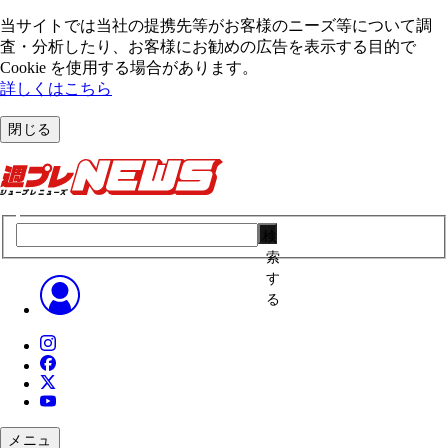
当サイトでは当社の提携先等がお客様のニーズ等について調
査・分析したり、お客様にお勧めの広告を表⽰する⽬的で
Cookie を使⽤する場合があります。
詳しくはこちら
閉じる
検
索
す
る
メニュ