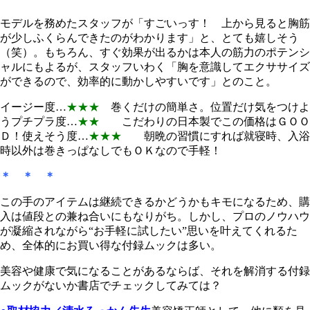
モデルを務めたスタッフが「すごいっす！ 上から見ると胸筋
が少しふくらんできたのがわかります」と、とても嬉しそう
（笑）。もちろん、すぐ効果が出るかは本人の筋力のポテンシ
ャルにもよるが、スタッフいわく「胸を意識してエクササイズ
ができるので、効率的に動かしやすいです」とのこと。
イージー度…
★★★
巻くだけの簡単さ。位置だけ気をつけよ
うプチプラ度…
★★
こだわりの日本製でこの価格はＧＯＯ
Ｄ！使えそう度…
★★★
朝晩の習慣にすれば就寝時、入浴
時以外は巻きっぱなしでもＯＫなので手軽！
＊ ＊ ＊
この手のアイテムは継続できるかどうかもキモになるため、購
入は値段との兼ね合いにもなりがち。しかし、プロのノウハウ
が凝縮されながら“お手軽に試したい”思いを叶えてくれるた
め、全体的にお買い得な付録ムックは多い。
美容や健康で気になることがあるならば、それを解消する付録
ムックがないか書店でチェックしてみては？