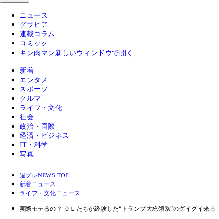
ニュース
グラビア
連載コラム
コミック
キン肉マン
新しいウィンドウで開く
新着
エンタメ
スポーツ
クルマ
ライフ・文化
社会
政治・国際
経済・ビジネス
IT・科学
写真
週プレNEWS TOP
新着ニュース
ライフ・文化ニュース
実際モテるの？ ＯＬたちが経験した“トランプ大統領系”のグイグイ来る