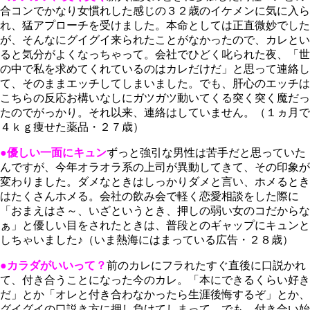
合コンでかなり女慣れした感じの３２歳のイケメンに気に入ら
れ、猛アプローチを受けました。本命としては正直微妙でした
が、そんなにグイグイ来られたことがなかったので、カレとい
ると気分がよくなっちゃって。会社でひどく叱られた夜、「世
の中で私を求めてくれているのはカレだけだ」と思って連絡し
て、そのままエッチしてしまいました。でも、肝心のエッチは
こちらの反応お構いなしにガツガツ動いてくる突く突く魔だっ
たのでがっかり。それ以来、連絡はしていません。（１ヵ月で
４ｋｇ痩せた薬品・２７歳）
●優しい一面にキュン
ずっと強引な男性は苦手だと思っていた
んですが、今年オラオラ系の上司が異動してきて、その印象が
変わりました。ダメなときはしっかりダメと言い、ホメるとき
はたくさんホメる。会社の飲み会で軽く恋愛相談をした際に
「おまえはさ～、いざというとき、押しの弱い女のコだからな
ぁ」と優しい目をされたときは、普段とのギャップにキュンと
しちゃいました♪（いま熱海にはまっている広告・２８歳）
●カラダがいいって？
前のカレにフラれたすぐ直後に口説かれ
て、付き合うことになった今のカレ。「本にできるくらい好き
だ」とか「オレと付き合わなかったら生涯後悔するぞ」とか、
グイグイの口説き方に押し負けてしまって。でも、付き合い始