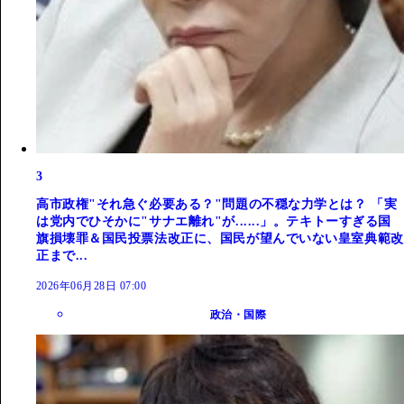
3
高市政権"それ急ぐ必要ある？"問題の不穏な力学とは？ 「実
は党内でひそかに"サナエ離れ"が......」。テキトーすぎる国
旗損壊罪＆国民投票法改正に、国民が望んでいない皇室典範改
正まで...
2026年06月28日 07:00
政治・国際