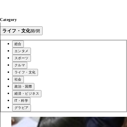
Category
ライフ・文化
開/閉
総合
エンタメ
スポーツ
クルマ
ライフ・文化
社会
政治・国際
経済・ビジネス
IT・科学
グラビア