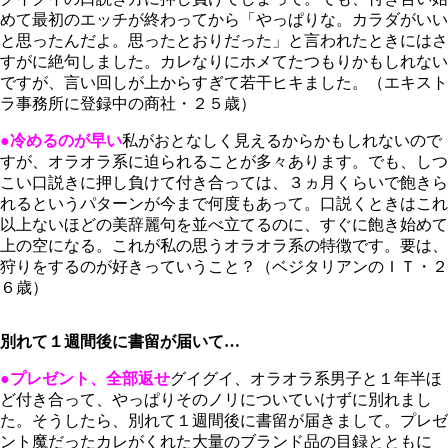
めて最初のエッチが終わってから「やっぱりな。カラダがいい
と思ったんだよ。思ったとおりだった」と言われたときにはさ
すがに絶句しました。カレなりにホメてたつもりかもしれない
ですが、言い回しが上からすぎて若干ヒキました。（エキスト
ラ事務所に登録中の商社・２５歳）
●冷めるのが早い
私がおとなしく見えるからかもしれないので
すが、オラオラ系に迫られることが多々あります。でも、しつ
こい口説きに押し負けて付き合っては、３ヵ月くらいで飽きら
れるというパターンが今まで何度もあって。口説くときはこれ
以上ないほどの美辞麗句を並べ立てるのに、すぐに飽き始めて
上の空になる。これが私の思うオラオラ系の特徴です。要は、
狩りをするのが好きっていうこと？（ベジタリアンのＩＴ・２
６歳）
別れて１週間後に書留が届いて…
●プレゼント、全部返せ
グイグイ、オラオラ系男子と１年半ほ
ど付き合って、やっぱりそのノリについていけずに別れまし
た。そうしたら、別れて１週間後に書留が届きまして。プレゼ
ント魔だったカレがくれた大量のブランド品の目録とともに