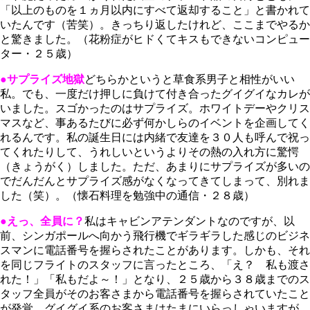
「以上のものを１ヵ月以内にすべて返却すること」と書かれて
いたんです（苦笑）。きっちり返したけれど、ここまでやるか
と驚きました。（花粉症がヒドくてキスもできないコンピュー
ター・２５歳）
●サプライズ地獄
どちらかというと草食系男子と相性がいい
私。でも、一度だけ押しに負けて付き合ったグイグイなカレが
いました。スゴかったのはサプライズ。ホワイトデーやクリス
マスなど、事あるたびに必ず何かしらのイベントを企画してく
れるんです。私の誕生日には内緒で友達を３０人も呼んで祝っ
てくれたりして、うれしいというよりその熱の入れ方に驚愕
（きょうがく）しました。ただ、あまりにサプライズが多いの
でだんだんとサプライズ感がなくなってきてしまって、別れま
した（笑）。（懐石料理を勉強中の通信・２８歳）
●えっ、全員に？
私はキャビンアテンダントなのですが、以
前、シンガポールへ向かう飛行機でギラギラした感じのビジネ
スマンに電話番号を握らされたことがあります。しかも、それ
を同じフライトのスタッフに言ったところ、「え？ 私も渡さ
れた！」「私もだよ～！」となり、２５歳から３８歳までのス
タッフ全員がそのお客さまから電話番号を握らされていたこと
が発覚。グイグイ系のお客さまはたまにいらっしゃいますが、