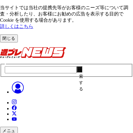
当サイトでは当社の提携先等がお客様のニーズ等について調
査・分析したり、お客様にお勧めの広告を表⽰する⽬的で
Cookie を使⽤する場合があります。
詳しくはこちら
閉じる
検
索
す
る
メニュ