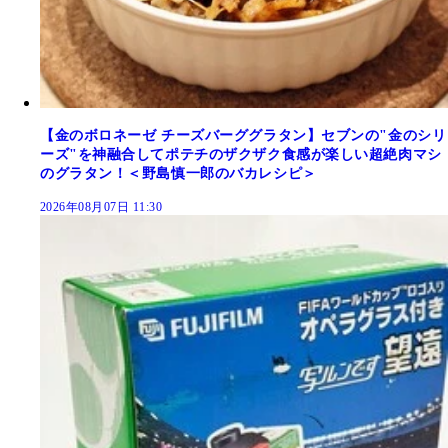
【金のボロネーゼ チーズバーググラタン】セブンの"金のシリ
ーズ"を神融合してポテチのザクザク食感が楽しい超絶肉マシ
のグラタン！＜野島慎一郎のバカレシピ＞
2026年08月07日 11:30