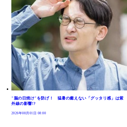
"脳の日焼け"を防げ！ 猛暑の癒えない「グッタリ感」は紫
外線の影響!?
2026年08月01日 08:00