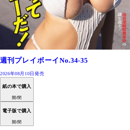
週刊プレイボーイNo.34-35
2026年08月10日発売
紙の本で購入
開/閉
電子版で購入
開/閉