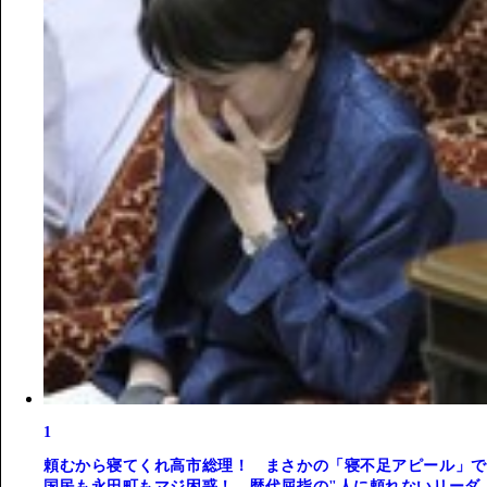
1
頼むから寝てくれ高市総理！ まさかの「寝不足アピール」で
国民も永田町もマジ困惑！ 歴代屈指の"人に頼れないリーダ