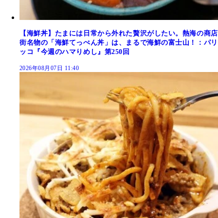
【海鮮丼】たまには日常から外れた贅沢がしたい。熱海の商店
街名物の「海鮮てっぺん丼」は、まるで海鮮の富士山！：パリ
ッコ『今週のハマりめし』第250回
2026年08月07日 11:40