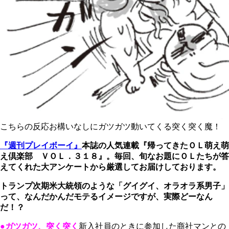
こちらの反応お構いなしにガツガツ動いてくる突く突く魔！
『週刊プレイボーイ』
本誌の人気連載『帰ってきたＯＬ萌え萌
え倶楽部 ＶＯＬ．３１８』。毎回、旬なお題にＯＬたちが答
えてくれた大アンケートから厳選してお届けしております。
トランプ次期米大統領のような「グイグイ、オラオラ系男子」
って、なんだかんだモテるイメージですが、実際どーなん
だ！？
●ガツガツ、突く突く
新入社員のときに参加した商社マンとの