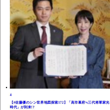
4
【#佐藤優のシン世界地図探索172】「高市幕府≒三代将軍家光
時代」が到来!?