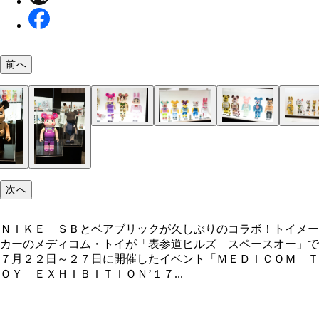
前へ
ＮＩＫＥ ＳＢとベアブリックが久しぶりのコラボ
ペコちゃんシリーズの最新作（真ん中）。光り輝く
アメリカのＴＶアニメ「シンプソンズ」シリーズと
ＭＹ ＦＩＲＳＴ ＢＥ＠ＲＢＲＩＣＫ Ｂ＠ＢＹ
「メディコム・トイ」東京スカイツリータウン・ソ
今後発売される予定のベアブリック。（右から）ロ
今回のＥＸＨＩＢＩＴＩＯＮ’１７で発売された開
今回のＥＸＨＩＢＩＴＩＯＮ’１７で発売された開
０００％、４００％、１００％、またアパレル、ス
ルドの招き猫ペコちゃんが登場！
ンリオの人気キャラクター・キティちゃんとマイメ
００％シリーズとファッションブランド「ＭＩＬＫ
チ店限定で販売される招き猫ベアブリックやＲ＠Ｂ
ルセランゴール、ＰＯＲＴＥＲ、カリモク３種類
商品。（左から）『ＢＥ＠ＲＢＲＩＣＫ Ｃ－３Ｐ
商品。（左から）『九谷ＢＥ＠ＲＢＲＩＣＫ（貫入
カーも発売予定
ィの最新作
ＯＹ」４００％、「あいつ」４００％
ＩＣＫ、ＮＹ＠ＢＲＩＣＫ
（ＴＭ） ＴＨＥ ＦＯＲＣＥ ＡＷＡＫＥＮＳ 
田釉】）』『ＢＥ＠ＲＢＲＩＣＫ カリモク ｆｒ
ｒ． １００％ ＆ ４００％』『ＢＥ＠ＲＢＲＩ
ｍｅｎｔ ｄｅｓｉｇｎ ４００％』『ＢＥ＠ＲＢ
次へ
Ｋ ＤＡＲＴＨ ＶＡＤＥＲ（ＴＭ） Ｒｏｇｕｅ
ＣＫ カリモク ｆｒａｇｍｅｎｔ ｄｅｓｉｇｎ
ｎｅ Ｖｅｒ． １００％ ＆ ４００％』『ＢＥ
００％ ｃａｒｖｅｄ ｗｏｏｄｅｎ』『ＮＹ＠Ｂ
ＮＩＫＥ ＳＢとベアブリックが久しぶりのコラボ！トイメー
ＢＲＩＣＫ ＤＥＡＴＨ ＴＲＯＯＰＥＲ（ＴＭ）
ＣＫ カリモク ４００％（黒猫浮造）』
カーのメディコム・トイが「表参道ヒルズ スペースオー」で
０％ ＆ ４００％』『ＢＥ＠ＲＢＲＩＣＫ ＳＨ
７月２２日～２７日に開催したイベント「ＭＥＤＩＣＯＭ Ｔ
ＥＴＲＯＯＰＥＲ（ＴＭ）１００％ ＆ ４００％
ＯＹ ＥＸＨＩＢＩＴＩＯＮ’１７...