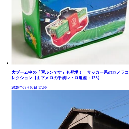
大ブーム中の「写ルンです」も登場！ サッカー系のカメラコ
レクション【山下メロの平成レトロ遺産：123】
2026年08月05日 17:00