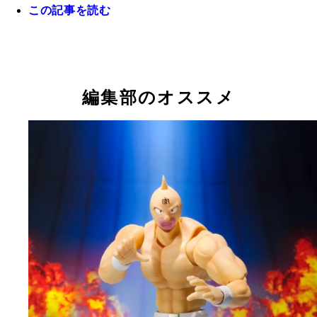
この記事を読む
ＮＩＫＥ ＳＢとベアブリックが久しぶりのコラボ
多くの有名人やミュージシャンから愛されているレ
カリモクとベアブリックのコラボ。１０００％の大
ＭＹ ＦＩＲＳＴ ＢＥ＠ＲＢＲＩＣＫ Ｂ＠ＢＹ
スタンリー・キューブリック作品『２００１年宇宙
パンクドランカーズとコラボしたベアブリック「あ
魔法の国から来たペコラちゃんの１０００％サイズ
伝説のアーティスト・キース・ヘリングのフィギュ
イラストレーター・空山基（そらやま・はじめ）氏
ブランド「ルイスレザー」とコラボしたベアブリッ
で迫力あり！
０００％。国内だけでなく海外のファンにも大人気
旅』から１０００％のベアブリックが登場！
つ」が１０００％サイズとして登場！
ループウィラー１０００％サイズ
と、４００％、１００％ベアブリック
コラボ。ベアブリックとＲ＠ＢＢＲＩＣＫの２種類
編集部のオススメ
０００％（発売時期や価格は未定）
場する