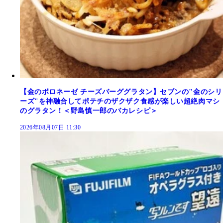
【金のボロネーゼ チーズバーググラタン】セブンの"金のシリ
ーズ"を神融合してポテチのザクザク食感が楽しい超絶肉マシ
のグラタン！＜野島慎一郎のバカレシピ＞
2026年08月07日 11:30