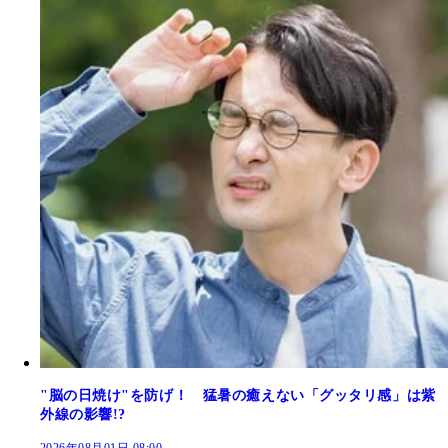
"脳の日焼け"を防げ！ 猛暑の癒えない「グッタリ感」は紫
外線の影響!?