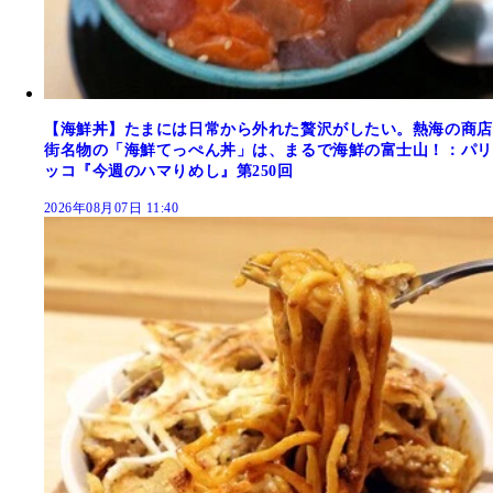
【海鮮丼】たまには日常から外れた贅沢がしたい。熱海の商店
街名物の「海鮮てっぺん丼」は、まるで海鮮の富士山！：パリ
ッコ『今週のハマりめし』第250回
2026年08月07日 11:40