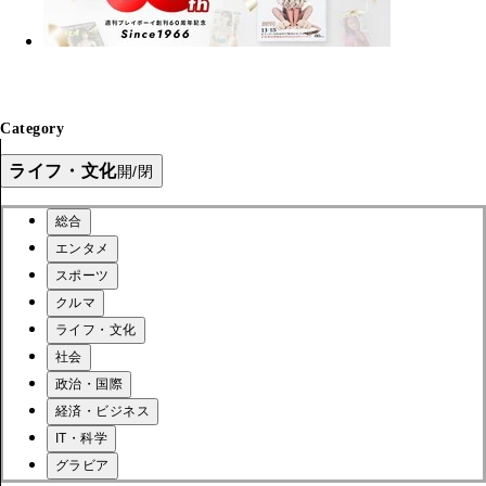
Category
ライフ・文化
開/閉
総合
エンタメ
スポーツ
クルマ
ライフ・文化
社会
政治・国際
経済・ビジネス
IT・科学
グラビア