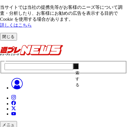
当サイトでは当社の提携先等がお客様のニーズ等について調
査・分析したり、お客様にお勧めの広告を表⽰する⽬的で
Cookie を使⽤する場合があります。
詳しくはこちら
閉じる
検
索
す
る
メニュ