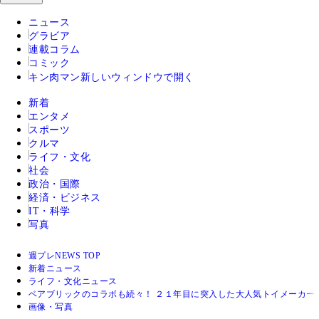
ニュース
グラビア
連載コラム
コミック
キン肉マン
新しいウィンドウで開く
新着
エンタメ
スポーツ
クルマ
ライフ・文化
社会
政治・国際
経済・ビジネス
IT・科学
写真
週プレNEWS TOP
新着ニュース
ライフ・文化ニュース
ベアブリックのコラボも続々！ ２１年目に突入した大人気トイメーカー
画像・写真