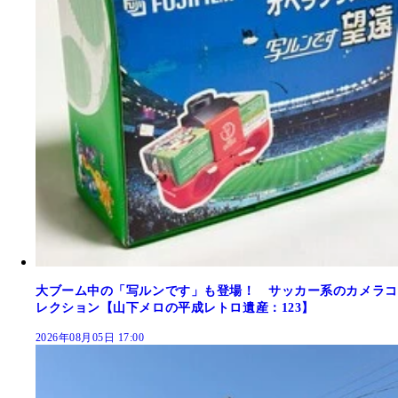
大ブーム中の「写ルンです」も登場！ サッカー系のカメラコ
レクション【山下メロの平成レトロ遺産：123】
2026年08月05日 17:00