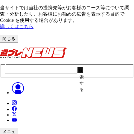
当サイトでは当社の提携先等がお客様のニーズ等について調
査・分析したり、お客様にお勧めの広告を表⽰する⽬的で
Cookie を使⽤する場合があります。
詳しくはこちら
閉じる
検
索
す
る
メニュ