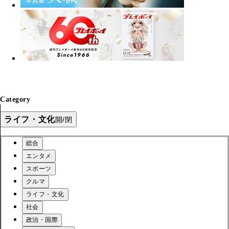
Category
ライフ・文化
開/閉
総合
エンタメ
スポーツ
クルマ
ライフ・文化
社会
政治・国際