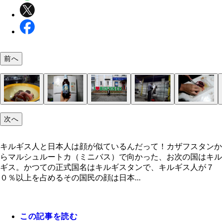
前へ
次へ
まるで洋服を脱がすように毛皮をはがす。背中が寂
キルギス人と日本人は顔が似ているんだって！
南インドのケーララから来ているというインド人男
キルギス民族伝統、大麦発酵ドリンク「ジャルマ」
キルギスに隠れた日本人の巣窟でモツ鍋を喰らう。
モスク
羊の内臓
やってきたのはキルギスの首都ビシュケク
羊のハツ
いつかこの少年たちも一人前のキルギス男子になる
こちらがサウナの入り口だそう。一見、普通の家と
羊の首元にナイフを入れる
羊が２頭。前の週にはたくさんいたけれど売れてし
見えるのは気のせいだろうか
ち。イビキ率高かったけど（笑）、みんな良い人た
名「ショロ」。発酵独特の酸味と塩気のある味で、
ろで、このモツどこで手に入れたんだろうか。お腹
ろう
感じだが、看板はあるようだ
たらしい
キルギス人と日本人は顔が似ているんだって！カザフスタンか
した
ザラとして舌触り
夫かな…
らマルシュルートカ（ミニバス）で向かった、お次の国はキル
ギス。かつての正式国名はキルギスタンで、キルギス人が７
０％以上を占めるその国民の顔は日本...
この記事を読む