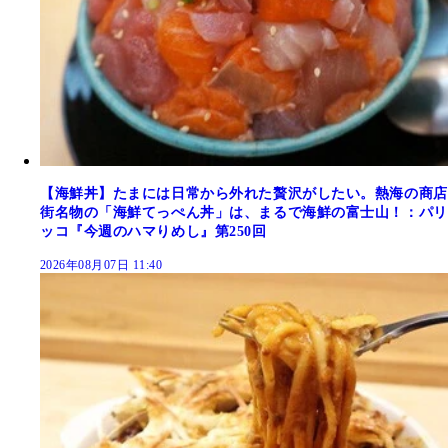
【海鮮丼】たまには日常から外れた贅沢がしたい。熱海の商店
街名物の「海鮮てっぺん丼」は、まるで海鮮の富士山！：パリ
ッコ『今週のハマりめし』第250回
2026年08月07日 11:40