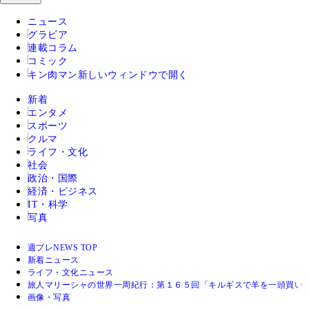
ニュース
グラビア
連載コラム
コミック
キン肉マン
新しいウィンドウで開く
新着
エンタメ
スポーツ
クルマ
ライフ・文化
社会
政治・国際
経済・ビジネス
IT・科学
写真
週プレNEWS TOP
新着ニュース
ライフ・文化ニュース
旅人マリーシャの世界一周紀行：第１６５回「キルギスで羊を一頭買い！
画像・写真