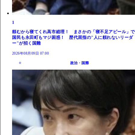
1
頼むから寝てくれ高市総理！ まさかの「寝不足アピール」で
国民も永田町もマジ困惑！ 歴代屈指の"人に頼れないリーダ
ー"が招く国難
2026年08月09日 07:00
政治・国際