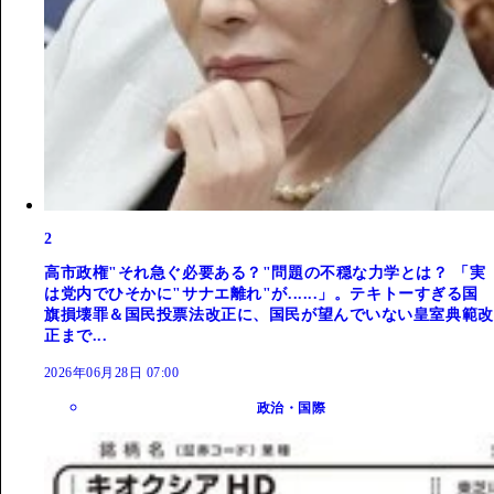
2
高市政権"それ急ぐ必要ある？"問題の不穏な力学とは？ 「実
は党内でひそかに"サナエ離れ"が......」。テキトーすぎる国
旗損壊罪＆国民投票法改正に、国民が望んでいない皇室典範改
正まで...
2026年06月28日 07:00
政治・国際