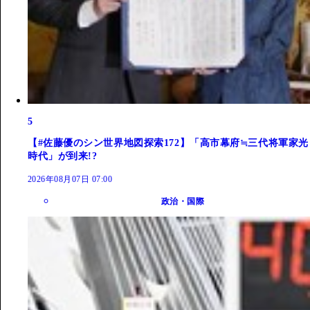
5
【#佐藤優のシン世界地図探索172】「高市幕府≒三代将軍家光
時代」が到来!?
2026年08月07日 07:00
政治・国際