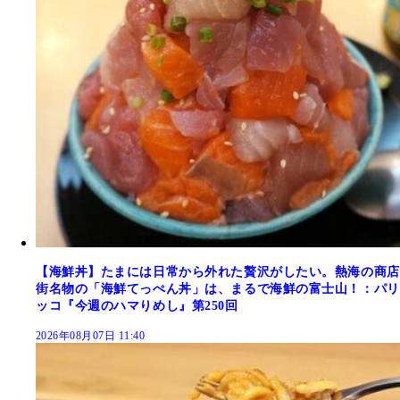
【海鮮丼】たまには日常から外れた贅沢がしたい。熱海の商店
街名物の「海鮮てっぺん丼」は、まるで海鮮の富士山！：パリ
ッコ『今週のハマりめし』第250回
2026年08月07日 11:40