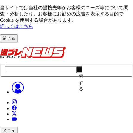
当サイトでは当社の提携先等がお客様のニーズ等について調
査・分析したり、お客様にお勧めの広告を表⽰する⽬的で
Cookie を使⽤する場合があります。
詳しくはこちら
閉じる
検
索
す
る
メニュ