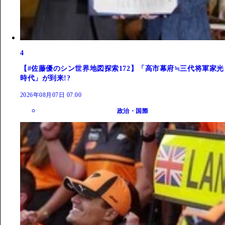
4
【#佐藤優のシン世界地図探索172】「高市幕府≒三代将軍家光
時代」が到来!?
2026年08月07日 07:00
政治・国際