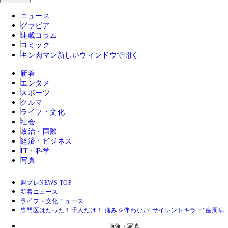
ニュース
グラビア
連載コラム
コミック
キン肉マン
新しいウィンドウで開く
新着
エンタメ
スポーツ
クルマ
ライフ・文化
社会
政治・国際
経済・ビジネス
IT・科学
写真
週プレNEWS TOP
新着ニュース
ライフ・文化ニュース
専門医はたった１千人だけ！ 痛みを伴わない“サイレントキラー”歯周病
画像・写真