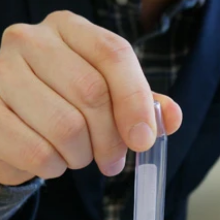
ルフ血液採取にトライ
楽しい
実施せよとの強いアドバイスが…