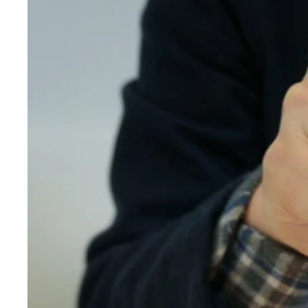
説明書を見ながら「おうちでドック」のキットでセ
採血や採尿のための器具が並ぶ検査キット
自身の指に針を刺して採血する
採取した血液を分離。理科の実験のようでちょっと
記者の検査結果。すぐに近くの病院に行き、治療を