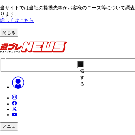
当サイトでは当社の提携先等がお客様のニーズ等について調査・
ります。
詳しくはこちら
閉じる
検
索
す
る
メニュ