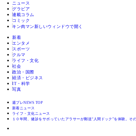
ニュース
グラビア
連載コラム
コミック
キン肉マン
新しいウィンドウで開く
新着
エンタメ
スポーツ
クルマ
ライフ・文化
社会
政治・国際
経済・ビジネス
IT・科学
写真
週プレNEWS TOP
新着ニュース
ライフ・文化ニュース
１０年間、健診をサボっていたアラサーが郵送“人間ドック”を体験。そ