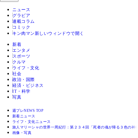
ニュース
グラビア
連載コラム
コミック
キン肉マン
新しいウィンドウで開く
新着
エンタメ
スポーツ
クルマ
ライフ・文化
社会
政治・国際
経済・ビジネス
IT・科学
写真
週プレNEWS TOP
新着ニュース
ライフ・文化ニュース
旅人マリーシャの世界一周紀行：第２３４回「死者の魂が帰る３色の神
画像・写真