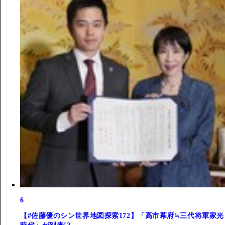
6
【#佐藤優のシン世界地図探索172】「高市幕府≒三代将軍家光