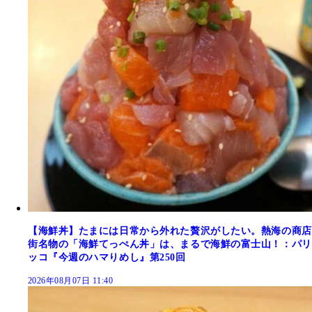
【海鮮丼】たまには日常から外れた贅沢がしたい。熱海の商店
街名物の「海鮮てっぺん丼」は、まるで海鮮の富士山！：パリ
ッコ『今週のハマりめし』第250回
2026年08月07日 11:40