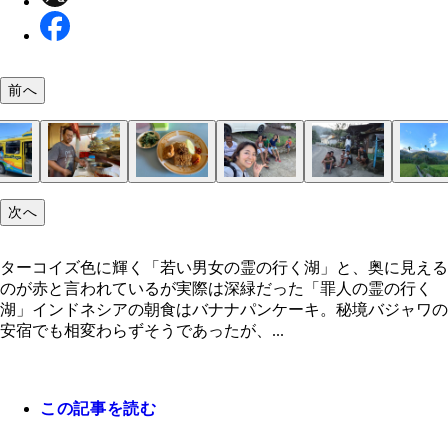
前へ
目の前にはルイーザの背中の白いロゴが浮き上がる
次へ
バスに乗ってモニまで７時間くらい
ネイマールのスプレー画が派手。イタ車の部類って
パダン料理屋のおやじ。右に並ぶ皿から好きなもの
パダン料理。テンペ（インドネシアの納豆と言われ
モニの子供たち。カメラを向けると顔を隠したり、
暇そうにしているモニの少年たち。ジっとこっちを
ターコイズ色の「若い男女の霊の行く湖」から魂が
深緑色の湖と言われている「老人の霊の行く湖」の
マルセリーノ宅のバナナパンケーキ。フレッシュジ
水やり作業をする女性
バクソ屋。女性がいるところがキッチン
「バクソ」はミートボールのことだが、いつも麺類
無人で売られているペットボトルガソリン
マークと滝へお散歩。これといって特別な滝にも見
バスの途中で寄った青い小屋。ナイス睨みのオレン
ても良い感じ？（笑）
ぶ
の）とタフ（豆腐）と揚げたゆで玉子。結局茶色い
イなのがかわいい
いる
に向かっているかのよう
実際は黒っぽく、周辺には野生の猿がいた
ス付きは豪華。うれしい！
っているので私の中ではラーメン的認識
い
さんでした
ターコイズ色に輝く「若い男女の霊の行く湖」と、奥に見える
（笑）
のが赤と言われているが実際は深緑だった「罪人の霊の行く
湖」インドネシアの朝食はバナナパンケーキ。秘境バジャワの
安宿でも相変わらずそうであったが、...
この記事を読む