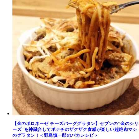
【金のボロネーゼ チーズバーググラタン】セブンの"金のシリ
ーズ"を神融合してポテチのザクザク食感が楽しい超絶肉マシ
のグラタン！＜野島慎一郎のバカレシピ＞