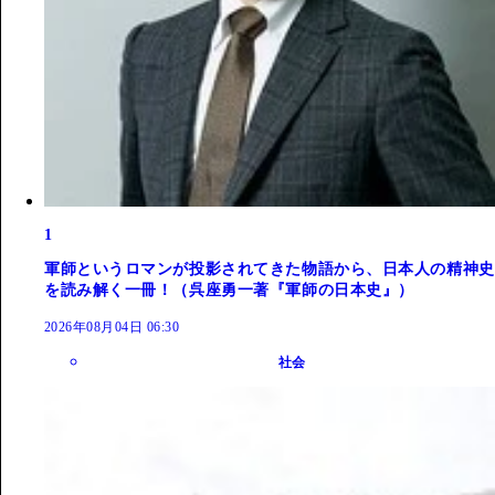
1
軍師というロマンが投影されてきた物語から、日本人の精神史
を読み解く一冊！（呉座勇一著『軍師の日本史』）
2026年08月04日 06:30
社会