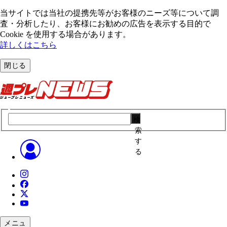
当サイトでは当社の提携先等がお客様のニーズ等について調
査・分析したり、お客様にお勧めの広告を表⽰する⽬的で
Cookie を使⽤する場合があります。
詳しくはこちら
閉じる
検
索
す
る
メニュ