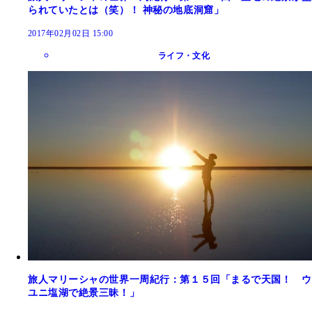
られていたとは（笑）！ 神秘の地底洞窟」
2017年02月02日 15:00
ライフ・文化
旅人マリーシャの世界一周紀行：第１５回「まるで天国！ ウ
ユニ塩湖で絶景三昧！」