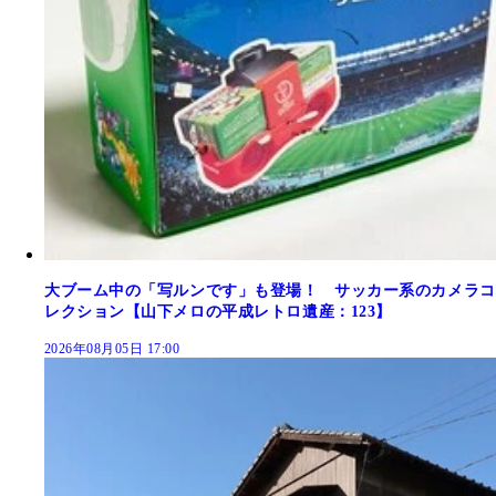
大ブーム中の「写ルンです」も登場！ サッカー系のカメラコ
レクション【山下メロの平成レトロ遺産：123】
2026年08月05日 17:00