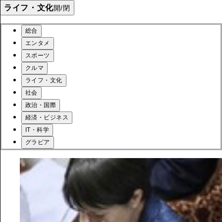
ライフ・文化
開/閉
総合
エンタメ
スポーツ
クルマ
ライフ・文化
社会
政治・国際
経済・ビジネス
IT・科学
グラビア