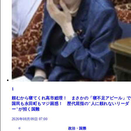
1
頼むから寝てくれ高市総理！ まさかの「寝不足アピール」で
国民も永田町もマジ困惑！ 歴代屈指の"人に頼れないリーダ
ー"が招く国難
2026年08月09日 07:00
政治・国際