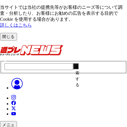
当サイトでは当社の提携先等がお客様のニーズ等について調
査・分析したり、お客様にお勧めの広告を表⽰する⽬的で
Cookie を使⽤する場合があります。
詳しくはこちら
閉じる
検
索
す
る
メニュ