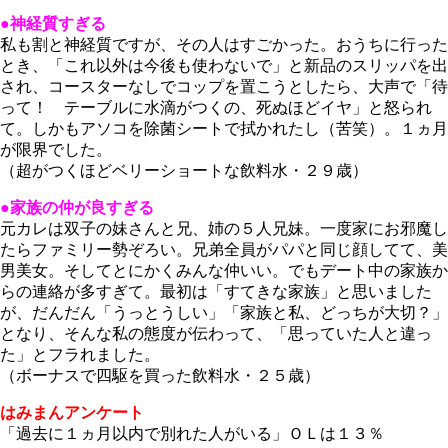
●神経質すぎる
私も割と神経質ですが、その人はすごかった。おうちに行った
とき、「これ以外は今後も使わないで」と新品のスリッパを出
され、コースターなしでコップを置こうとしたら、大声で「待
って！ テーブルに水滴がつくの、死ぬほどイヤ」と怒られ
て。しかもアソコを除菌シートで拭かれたし（苦笑）。１ヵ月
が限界でした。
（超がつくほどベリーショートな飲料水・２９歳）
●家族の仲が良すぎる
元カレは双子の妹さんと兄、姉の５人兄妹。一度家にお邪魔し
たらファミリー勢ぞろい。兄弟全員がパパと同じ顔してて、美
男美女。そしてとにかくみんな仲いい。でもデート中の家族か
らの連絡が多すぎて。最初は「すてきな家族」と思いました
が、だんだん「うっとうしい」「家族と私、どっちが大切？」
となり、そんな私の態度が伝わって、「思っていた人と違っ
た」とフラれました。
（ボーナスで四駆を買った飲料水・２５歳）
はみまんアンケート
「過去に１ヵ月以内で別れた人がいる」ＯＬは１３％