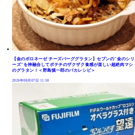
【金のボロネーゼ チーズバーググラタン】セブンの"金のシリ
ーズ"を神融合してポテチのザクザク食感が楽しい超絶肉マシ
のグラタン！＜野島慎一郎のバカレシピ＞
2026年08月07日 11:30