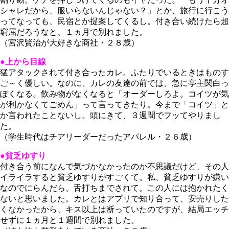
シャレだから、服いらないんじゃない？」とか、旅行に行こう
ってなっても、民宿とか提案してくるし。付き合い続けたら超
窮屈だろうなと、１ヵ月で別れました。
（宮沢賢治が大好きな商社・２８歳）
●上から目線
猛アタックされて付き合ったカレ。ふたりでいるときはものす
ご～く優しい。なのに、カレの友達の前では、急に亭主関白っ
ぽくなる。飲み物がなくなると「オーダーしろよ。コイツが気
が利かなくてごめん」って言ってきたり。今まで「コイツ」と
か言われたことないし。頭にきて、３週間でフッてやりまし
た。
（学生時代はチアリーダーだったアパレル・２６歳）
●貧乏ゆすり
付き合う前になんで気づかなかったのか不思議だけど、その人
イライラすると貧乏ゆすりがすごくて。私、貧乏ゆすりが嫌い
なのでにらんだら、舌打ちまでされて。この人には抱かれたく
ないと思いました。カレとはアプリで知り合って、安売りした
くなかったから、キス以上は断っていたのですが、結局エッチ
せずに１ヵ月と１週間で別れました。