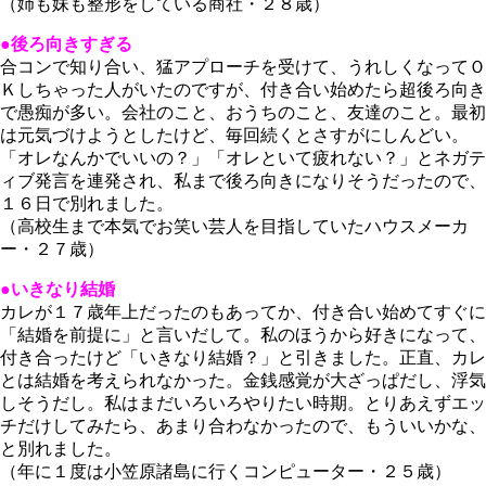
（姉も妹も整形をしている商社・２８歳）
●後ろ向きすぎる
合コンで知り合い、猛アプローチを受けて、うれしくなってＯ
Ｋしちゃった人がいたのですが、付き合い始めたら超後ろ向き
で愚痴が多い。会社のこと、おうちのこと、友達のこと。最初
は元気づけようとしたけど、毎回続くとさすがにしんどい。
「オレなんかでいいの？」「オレといて疲れない？」とネガテ
ィブ発言を連発され、私まで後ろ向きになりそうだったので、
１６日で別れました。
（高校生まで本気でお笑い芸人を目指していたハウスメーカ
ー・２７歳）
●いきなり結婚
カレが１７歳年上だったのもあってか、付き合い始めてすぐに
「結婚を前提に」と言いだして。私のほうから好きになって、
付き合ったけど「いきなり結婚？」と引きました。正直、カレ
とは結婚を考えられなかった。金銭感覚が大ざっぱだし、浮気
しそうだし。私はまだいろいろやりたい時期。とりあえずエッ
チだけしてみたら、あまり合わなかったので、もういいかな、
と別れました。
（年に１度は小笠原諸島に行くコンピューター・２５歳）