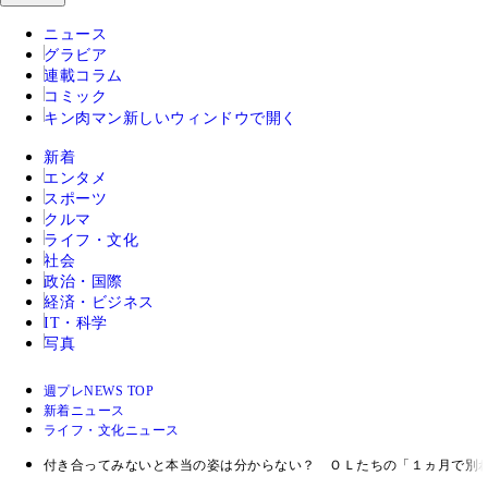
ニュース
グラビア
連載コラム
コミック
キン肉マン
新しいウィンドウで開く
新着
エンタメ
スポーツ
クルマ
ライフ・文化
社会
政治・国際
経済・ビジネス
IT・科学
写真
週プレNEWS TOP
新着ニュース
ライフ・文化ニュース
付き合ってみないと本当の姿は分からない？ ＯＬたちの「１ヵ月で別