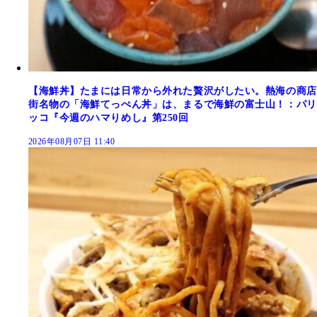
【海鮮丼】たまには日常から外れた贅沢がしたい。熱海の商店
街名物の「海鮮てっぺん丼」は、まるで海鮮の富士山！：パリ
ッコ『今週のハマりめし』第250回
2026年08月07日 11:40