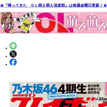
★『帰ってきた ＯＬ萌え萌え倶楽部』は毎週金曜日更新！★