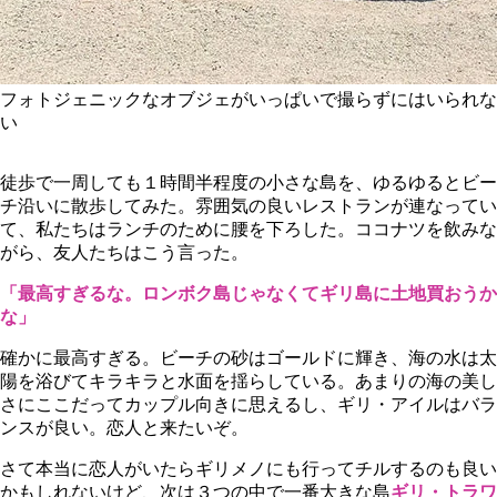
フォトジェニックなオブジェがいっぱいで撮らずにはいられな
い
徒歩で一周しても１時間半程度の小さな島を、ゆるゆるとビー
チ沿いに散歩してみた。雰囲気の良いレストランが連なってい
て、私たちはランチのために腰を下ろした。ココナツを飲みな
がら、友人たちはこう言った。
「最高すぎるな。ロンボク島じゃなくてギリ島に土地買おうか
な」
確かに最高すぎる。ビーチの砂はゴールドに輝き、海の水は太
陽を浴びてキラキラと水面を揺らしている。あまりの海の美し
さにここだってカップル向きに思えるし、ギリ・アイルはバラ
ンスが良い。恋人と来たいぞ。
さて本当に恋人がいたらギリメノにも行ってチルするのも良い
かもしれないけど、次は３つの中で一番大きな島
ギリ・トラワ