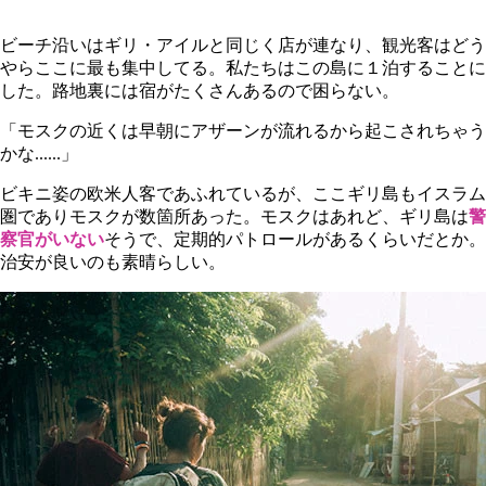
ビーチ沿いはギリ・アイルと同じく店が連なり、観光客はどう
やらここに最も集中してる。私たちはこの島に１泊することに
した。路地裏には宿がたくさんあるので困らない。
「モスクの近くは早朝にアザーンが流れるから起こされちゃう
かな......」
ビキニ姿の欧米人客であふれているが、ここギリ島もイスラム
圏でありモスクが数箇所あった。モスクはあれど、ギリ島は
警
察官がいない
そうで、定期的パトロールがあるくらいだとか。
治安が良いのも素晴らしい。