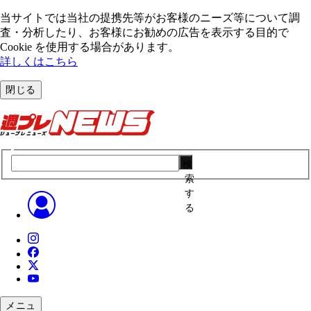
当サイトでは当社の提携先等がお客様のニーズ等について調
査・分析したり、お客様にお勧めの広告を表⽰する⽬的で
Cookie を使⽤する場合があります。
詳しくはこちら
閉じる
検
索
す
る
メニュ