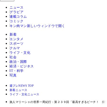
ニュース
グラビア
連載コラム
コミック
キン肉マン
新しいウィンドウで開く
新着
エンタメ
スポーツ
クルマ
ライフ・文化
社会
政治・国際
経済・ビジネス
IT・科学
写真
週プレNEWS TOP
新着ニュース
ライフ・文化ニュース
旅人マリーシャの世界一周紀行：第２３９回「最高すぎるビーチ！ 排