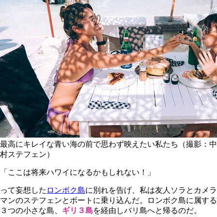
最高にキレイな青い海の前で思わず映えたい私たち（撮影：中
村ステフェン）
「ここは将来ハワイになるかもしれない！」
って妄想した
ロンボク島
に別れを告げ、私は友人ソラとカメラ
マンのステフェンとボートに乗り込んだ。ロンボク島に属する
３つの小さな島、
ギリ３島
を経由しバリ島へと帰るのだ。