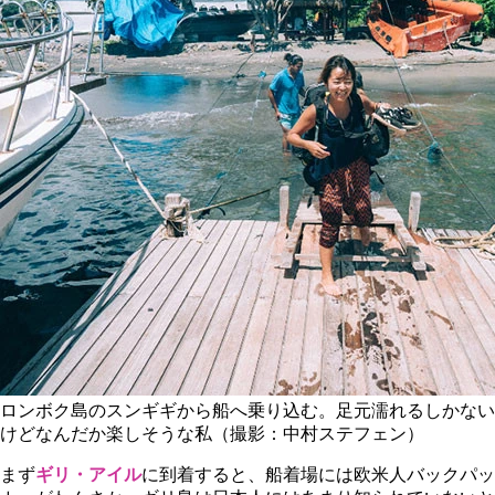
ロンボク島のスンギギから船へ乗り込む。足元濡れるしかない
けどなんだか楽しそうな私（撮影：中村ステフェン）
まず
ギリ・アイル
に到着すると、船着場には欧米人バックパッ