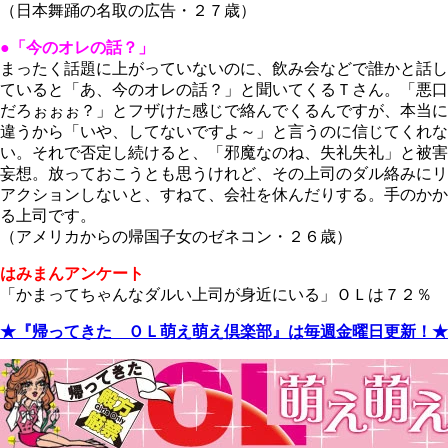
（日本舞踊の名取の広告・２７歳）
●「今のオレの話？」
まったく話題に上がっていないのに、飲み会などで誰かと話し
ていると「あ、今のオレの話？」と聞いてくるＴさん。「悪口
だろぉぉぉ？」とフザけた感じで絡んでくるんですが、本当に
違うから「いや、してないですよ～」と言うのに信じてくれな
い。それで否定し続けると、「邪魔なのね、失礼失礼」と被害
妄想。放っておこうとも思うけれど、その上司のダル絡みにリ
アクションしないと、すねて、会社を休んだりする。手のかか
る上司です。
（アメリカからの帰国子女のゼネコン・２６歳）
はみまんアンケート
「かまってちゃんなダルい上司が身近にいる」ＯＬは７２％
★『帰ってきた ＯＬ萌え萌え倶楽部』は毎週金曜日更新！★