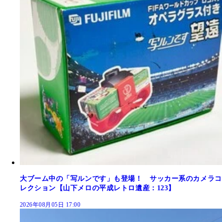
大ブーム中の「写ルンです」も登場！ サッカー系のカメラコ
レクション【山下メロの平成レトロ遺産：123】
2026年08月05日 17:00