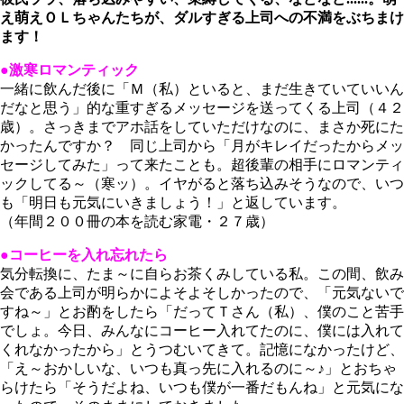
え萌えＯＬちゃんたちが、ダルすぎる上司への不満をぶちまけ
ます！
●激寒ロマンティック
一緒に飲んだ後に「Ｍ（私）といると、まだ生きていていいん
だなと思う」的な重すぎるメッセージを送ってくる上司（４２
歳）。さっきまでアホ話をしていただけなのに、まさか死にた
かったんですか？ 同じ上司から「月がキレイだったからメッ
セージしてみた」って来たことも。超後輩の相手にロマンティ
ックしてる～（寒ッ）。イヤがると落ち込みそうなので、いつ
も「明日も元気にいきましょう！」と返しています。
（年間２００冊の本を読む家電・２７歳）
●コーヒーを入れ忘れたら
気分転換に、たま～に自らお茶くみしている私。この間、飲み
会である上司が明らかによそよそしかったので、「元気ないで
すね～」とお酌をしたら「だってＴさん（私）、僕のこと苦手
でしょ。今日、みんなにコーヒー入れてたのに、僕には入れて
くれなかったから」とうつむいてきて。記憶になかったけど、
「え～おかしいな、いつも真っ先に入れるのに～♪」とおちゃ
らけたら「そうだよね、いつも僕が一番だもんね」と元気にな