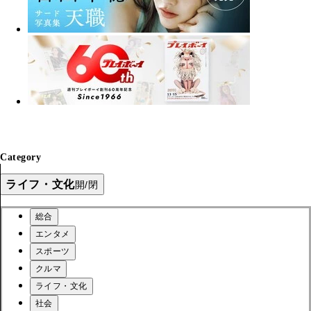
Category
ライフ・文化
開/閉
総合
エンタメ
スポーツ
クルマ
ライフ・文化
社会