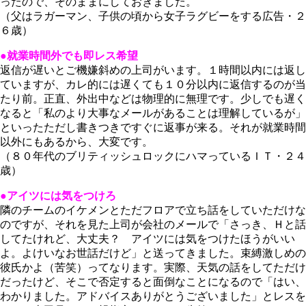
ったので、そのままにしておきました。
（父はラガーマン、子供の頃から女子ラグビーをする広告・２
６歳）
●就業時間外でも即レス希望
返信が遅いとご機嫌斜めの上司がいます。１時間以内には返し
ていますが、カレ的には遅くても１０分以内に返信するのが当
たり前。正直、外出中などは物理的に無理です。少しでも遅く
なると「私のより大事なメールがあることは理解しているが」
といったただし書きつきですぐに返事が来る。それが就業時間
以外にもあるから、大変です。
（８０年代のブリティッシュロックにハマっているＩＴ・２４
歳）
●アイツには気をつけろ
隣のチームのイケメンとただフロアで立ち話をしていただけな
のですが、それを見た上司が会社のメールで「さっき、Ｈと話
してたけれど、大丈夫？ アイツには気をつけたほうがいい
よ。よけいなお世話だけど」と送ってきました。束縛激しめの
彼氏かよ（苦笑）ってなります。実際、天気の話をしてただけ
だったけど、そこで否定すると面倒なことになるので「はい、
わかりました。アドバイスありがとうございました」とレスを