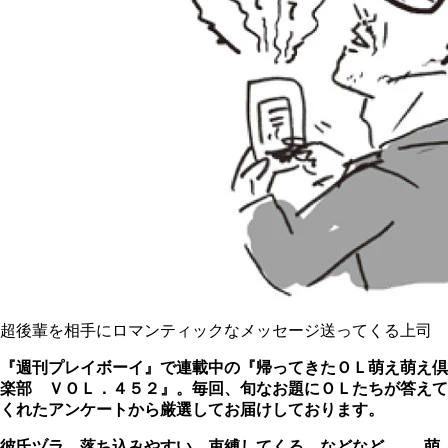
超後輩を相手にロマンティックなメッセージ送ってくる上司
『週刊プレイボーイ』で連載中の『帰ってきたＯＬ萌え萌え倶
楽部 ＶＯＬ．４５２』。毎回、旬なお題にＯＬたちが答えて
くれたアンケートから厳選してお届けしております。
彼氏ヅラ、落ち込みやすい、束縛してくる、などなど......。萌