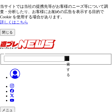
当サイトでは当社の提携先等がお客様のニーズ等について調
査・分析したり、お客様にお勧めの広告を表⽰する⽬的で
Cookie を使⽤する場合があります。
詳しくはこちら
閉じる
検
索
す
る
メニュ