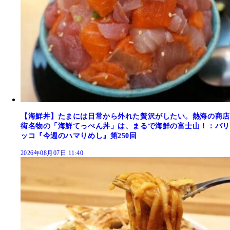
【海鮮丼】たまには日常から外れた贅沢がしたい。熱海の商店
街名物の「海鮮てっぺん丼」は、まるで海鮮の富士山！：パリ
ッコ『今週のハマりめし』第250回
2026年08月07日 11:40