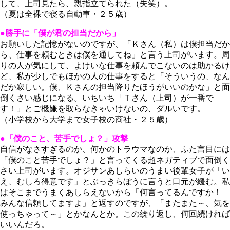
して、上司見たら、親指立てられた（失笑）。
（夏は全裸で寝る自動車・２５歳）
●勝手に「僕が君の担当だから」
お願いした記憶がないのですが、「Ｋさん（私）は僕担当だか
ら、仕事を頼むときは僕を通してね」と言う上司がいます。周
りの人が気にして、よけいな仕事を頼んでこないのは助かるけ
ど、私が少しでもほかの人の仕事をすると「そういうの、なん
だか寂しい。僕、Ｋさんの担当降りたほうがいいのかな」と面
倒くさい感じになる。いちいち「Ｔさん（上司）が一番で
す！」とご機嫌を取らなきゃいけないの、ダルいです。
（小学校から大学まで女子校の商社・２５歳）
●「僕のこと、苦手でしょ？」攻撃
自信がなさすぎるのか、何かのトラウマなのか、ふた言目には
「僕のこと苦手でしょ？」と言ってくる超ネガティブで面倒く
さい上司がいます。オジサンあしらいのうまい後輩女子が「い
え、むしろ得意です」とぶっきらぼうに言うと口元が緩む。私
はそこまでうまくあしらえないから「何言ってるんですか！
みんな信頼してますよ」と返すのですが、「またまた～、気を
使っちゃって～」とかなんとか。この繰り返し、何回続ければ
いいんだろ。