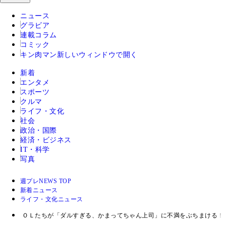
ニュース
グラビア
連載コラム
コミック
キン肉マン
新しいウィンドウで開く
新着
エンタメ
スポーツ
クルマ
ライフ・文化
社会
政治・国際
経済・ビジネス
IT・科学
写真
週プレNEWS TOP
新着ニュース
ライフ・文化ニュース
ＯＬたちが「ダルすぎる、かまってちゃん上司」に不満をぶちまける！