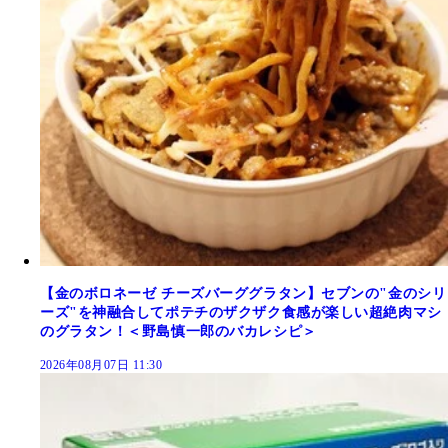
【金のボロネーゼ チーズバーググラタン】セブンの"金のシリ
ーズ"を神融合してポテチのザクザク食感が楽しい超絶肉マシ
のグラタン！＜野島慎一郎のバカレシピ＞
2026年08月07日 11:30