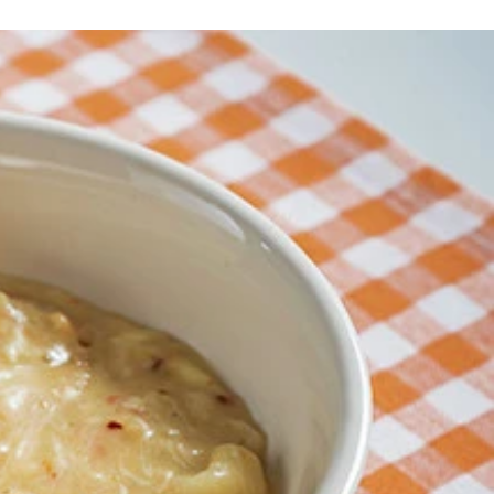
き刺すようにして立てよう。なんともバカっぽい見た目がたま
しまうほどウマい！ 味噌ヌードルのポテンシャルの高さを存
移す。そのままの容器ではレンチンできないので気をつけるこ
でレンチンする。お好みの野菜や具材を入れて鍋で煮込んで作