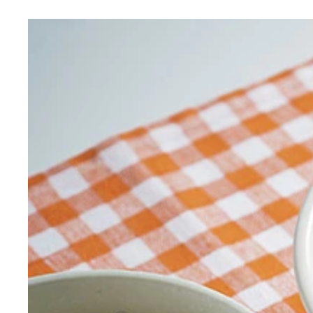
（１）立てる！ カップヌードル味噌を作ったら、
（４）完成！「味噌ヌードルで作った石狩鍋」
（５）激ウマ！ アツアツのうちに食べると、先に
（２）移す！ 焼鮭を軽くほぐしながら味噌ヌード
（３）盛る！ スープの上から肉入りカット野菜を
い！
堪能できる一品
もＯＫ