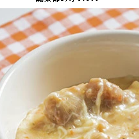
あらかじめレンチンしておいた銀鮭の塩焼を取り出し、麺に突
カップヌードルの麺を食べておなかが膨れていることを忘れて
ルの麺を食べ進め、麺がなくなったらレンチン可能な容器へと
入れ、さらにバターをのせたらラップをかけ、野菜がしなるま