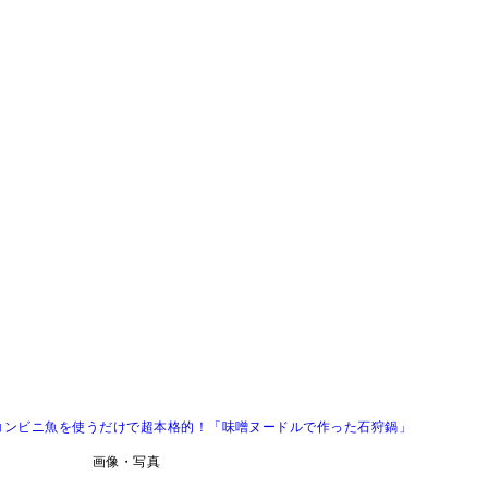
コンビニ魚を使うだけで超本格的！「味噌ヌードルで作った石狩鍋」
画像・写真