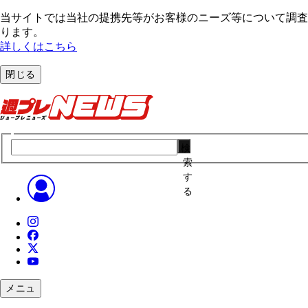
当サイトでは当社の提携先等がお客様のニーズ等について調査・
ります。
詳しくはこちら
閉じる
検
索
す
る
メニュ