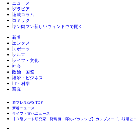
ニュース
グラビア
連載コラム
コミック
キン肉マン
新しいウィンドウで開く
新着
エンタメ
スポーツ
クルマ
ライフ・文化
社会
政治・国際
経済・ビジネス
IT・科学
写真
週プレNEWS TOP
新着ニュース
ライフ・文化ニュース
【Ｂ級フード研究家・野島慎一郎のバカレシピ】カップヌードル味噌と