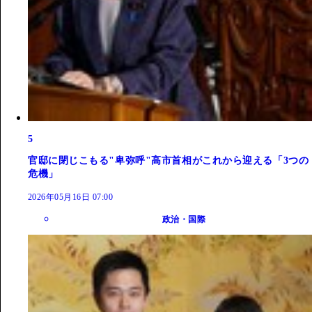
5
官邸に閉じこもる"卑弥呼"高市首相がこれから迎える「3つの
危機」
2026年05月16日 07:00
政治・国際