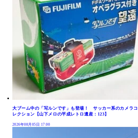
大ブーム中の「写ルンです」も登場！ サッカー系のカメラコ
レクション【山下メロの平成レトロ遺産：123】
2026年08月05日 17:00