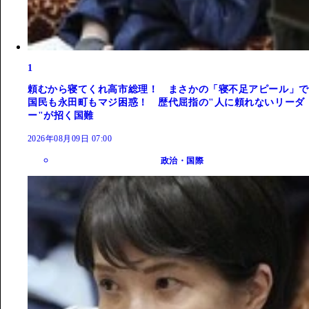
1
頼むから寝てくれ高市総理！ まさかの「寝不足アピール」で
国民も永田町もマジ困惑！ 歴代屈指の"人に頼れないリーダ
ー"が招く国難
2026年08月09日 07:00
政治・国際