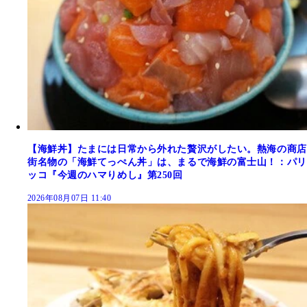
【海鮮丼】たまには日常から外れた贅沢がしたい。熱海の商店
街名物の「海鮮てっぺん丼」は、まるで海鮮の富士山！：パリ
ッコ『今週のハマりめし』第250回
2026年08月07日 11:40