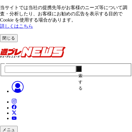
当サイトでは当社の提携先等がお客様のニーズ等について調
査・分析したり、お客様にお勧めの広告を表⽰する⽬的で
Cookie を使⽤する場合があります。
詳しくはこちら
閉じる
検
索
す
る
メニュ