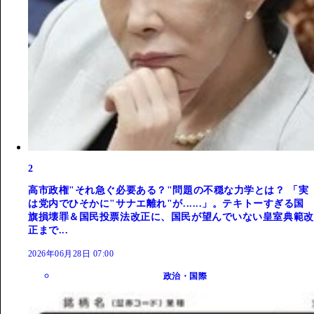
2
高市政権"それ急ぐ必要ある？"問題の不穏な力学とは？ 「実
は党内でひそかに"サナエ離れ"が......」。テキトーすぎる国
旗損壊罪＆国民投票法改正に、国民が望んでいない皇室典範改
正まで...
2026年06月28日 07:00
政治・国際