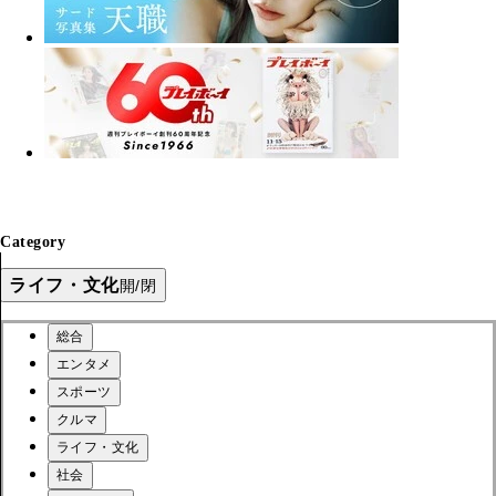
Category
ライフ・文化
開/閉
総合
エンタメ
スポーツ
クルマ
ライフ・文化
社会