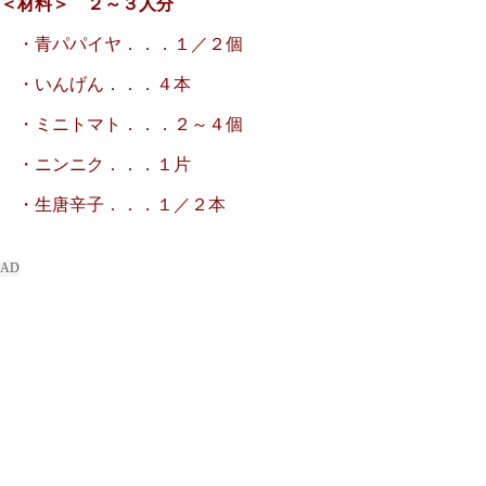
＜材料＞ ２～３人分
・青パパイヤ．．．１／２個
・いんげん．．．４本
・ミニトマト．．．２～４個
・ニンニク．．．１片
・生唐辛子．．．１／２本