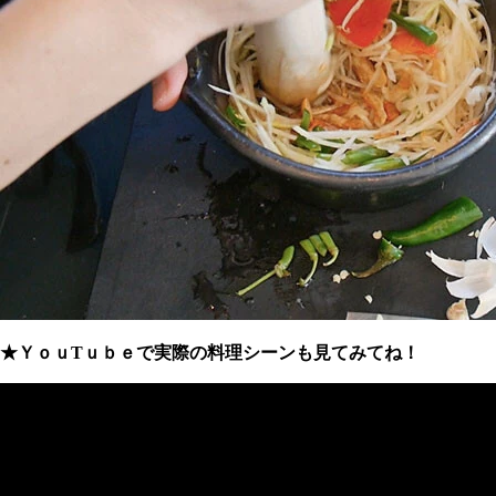
★ＹｏｕTｕｂｅで実際の料理シーンも見てみてね！