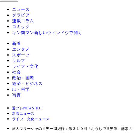
ニュース
グラビア
連載コラム
コミック
キン肉マン
新しいウィンドウで開く
新着
エンタメ
スポーツ
クルマ
ライフ・文化
社会
政治・国際
経済・ビジネス
IT・科学
写真
週プレNEWS TOP
新着ニュース
ライフ・文化ニュース
旅人マリーシャの世界一周紀行：第３１０回「おうちで世界飯。酵素の