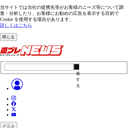
当サイトでは当社の提携先等がお客様のニーズ等について調
査・分析したり、お客様にお勧めの広告を表⽰する⽬的で
Cookie を使⽤する場合があります。
詳しくはこちら
閉じる
検
索
す
る
メニュ