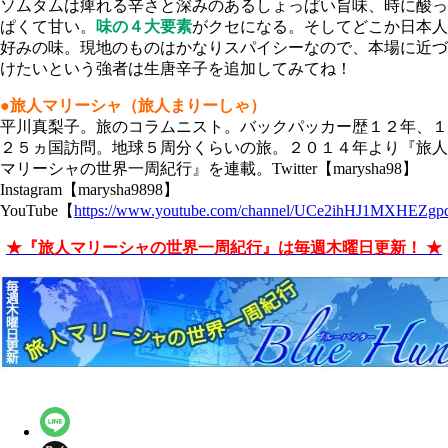
ソムタムは痺れる辛さと深みのあるしょっぱい旨味、時に酸っ
ぱくて甘い。
味の４大要素
がクセになる。そしてどこか日本人
好みの味。現地のものはかなりスパイシーなので、本場に近づ
けたいという強者は生唐辛子を追加してみてね！
●旅人マリーシャ（旅人まりーしゃ）
平川真梨子。旅のコラムニスト。バックパッカー歴１２年、１
２５ヵ国訪問。地球５周分くらいの旅。２０１４年より『旅人
マリーシャの世界一周紀行』を連載。Twitter【marysha98】
Instagram【marysha9898】
YouTube【
https://www.youtube.com/channel/UCe2ihHJ1MXHEZg
★『旅人マリーシャの世界一周紀行』は毎週木曜日更新！ ★