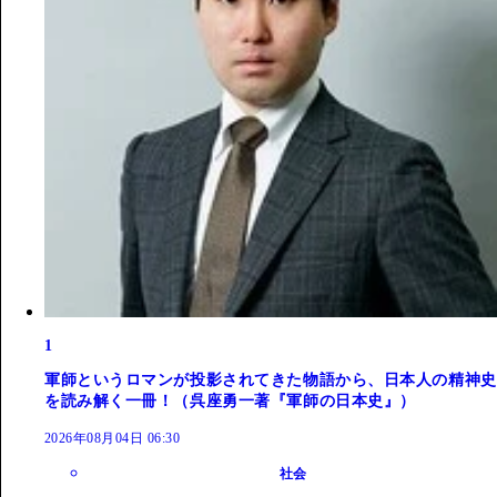
1
軍師というロマンが投影されてきた物語から、日本人の精神史
を読み解く一冊！（呉座勇一著『軍師の日本史』）
2026年08月04日 06:30
社会