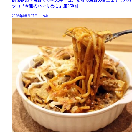
街名物の「海鮮てっぺん丼」は、まるで海鮮の富士山！：パリ
ッコ『今週のハマりめし』第250回
2026年08月07日 11:40