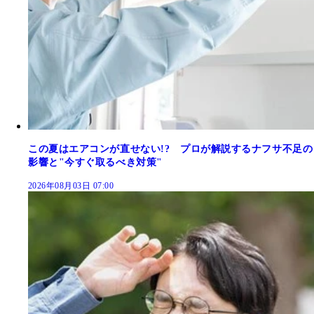
この夏はエアコンが直せない!? プロが解説するナフサ不足の
影響と"今すぐ取るべき対策"
2026年08月03日 07:00