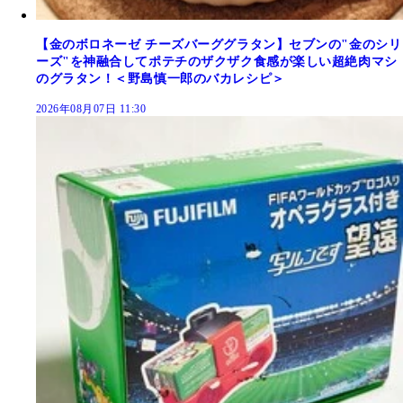
【金のボロネーゼ チーズバーググラタン】セブンの"金のシリ
ーズ"を神融合してポテチのザクザク食感が楽しい超絶肉マシ
のグラタン！＜野島慎一郎のバカレシピ＞
2026年08月07日 11:30