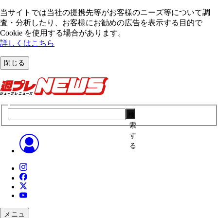
当サイトでは当社の提携先等がお客様のニーズ等について調
査・分析したり、お客様にお勧めの広告を表⽰する⽬的で
Cookie を使⽤する場合があります。
詳しくはこちら
閉じる
検
索
す
る
メニュ