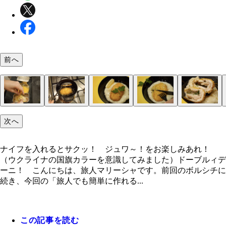
前へ
次へ
ナイフを入れるとサクッ！ ジュワ～！をお楽しみ
首都キエフの独立広場の何気ない日常
どこを歩いても絵になるリビウの街中
リビウの路上フリマでピンバッチを爆買い
（上のトレー）レモン型のフライがチキンキエフ、
ナイフで切ると中からバターが流れ出しました
ウクライナ料理チェーン店「プザタハタ（Ｐｕｚａ
材料：鶏ささみ、バター、パセリ、にんにく、溶き
１．ささみを切り開き（筋はとり除く）、叩いて薄
２．肉全体に塩胡椒をし、にんにく、パセリ、バタ
３．２に、小麦粉→溶き卵→パン粉、の順に衣を付
４．鍋に揚げ油を深さ３ｃｍ程入れ、１７０度で６
マッシュポテトやカットレモンを添えてめしあがれ
サクッと衣を切るとバターが飛び出してジュワ～と
バターが溶け出したチキンには空洞が残る
２個目もサクジュワ大成功！ 色もこっちの方がキ
れ！ （ウクライナの国旗カラーを意識してみまし
ーチカ（蕎麦の実粥）、多分ソリャンカという名の
ａ Ｈａｔａ）」
小麦粉、パン粉
ばす。
乗せたら、はみ出さないように巻いて包む。
る。
ど揚げてできあがり。
れます
色！
ナイフを入れるとサクッ！ ジュワ～！をお楽しみあれ！
プ、（下のトレー）チキンシュニッツェル、多分チ
（ウクライナの国旗カラーを意識してみました）ドーブルィデ
ソーセージ
ーニ！ こんにちは、旅人マリーシャです。前回のボルシチに
続き、今回の「旅人でも簡単に作れる...
この記事を読む