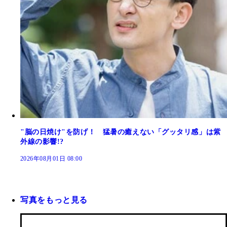
"脳の日焼け"を防げ！ 猛暑の癒えない「グッタリ感」は紫
外線の影響!?
2026年08月01日 08:00
写真をもっと見る