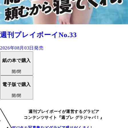
週刊プレイボーイNo.33
2026年08月03日発売
紙の本で購入
開/閉
電子版で購入
開/閉
週刊プレイボーイが運営するグラビア
コンテンツサイト『週プレ グラジャパ！』
デジタル写真集などグラビア盛りだくさん!