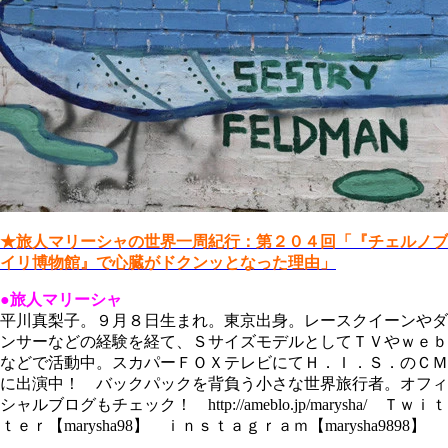
★旅人マリーシャの世界一周紀行：第２０４回「『チェルノブ
イリ博物館』で心臓がドクンッとなった理由」
●旅人マリーシャ
平川真梨子。９月８日生まれ。東京出身。レースクイーンやダ
ンサーなどの経験を経て、ＳサイズモデルとしてＴＶやｗｅｂ
などで活動中。スカパーＦＯＸテレビにてＨ．Ｉ．Ｓ．のＣＭ
に出演中！ バックパックを背負う小さな世界旅行者。オフィ
シャルブログもチェック！ http://ameblo.jp/marysha/ Ｔｗｉｔ
ｔｅｒ【marysha98】 ｉｎｓｔａｇｒａｍ【marysha9898】