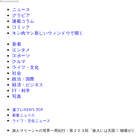
ニュース
グラビア
連載コラム
コミック
キン肉マン
新しいウィンドウで開く
新着
エンタメ
スポーツ
クルマ
ライフ・文化
社会
政治・国際
経済・ビジネス
IT・科学
写真
週プレNEWS TOP
新着ニュース
ライフ・文化ニュース
旅人マリーシャの世界一周紀行：第２０３回「旅人には天国！ 物価が安