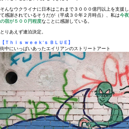
そんなウクライナに日本はこれまで３０００億円以上を支援し
て感謝されているそうだが（平成３０年２月時点）、私は
今夜
の
宿が５００円程度
なことに感謝している。
とりあえず連泊決定。
【Ｔｈｉｓ ｗｅｅｋ'ｓ ＢＬＵＥ】
街中にいっぱいあったエイリアンのストリートアート