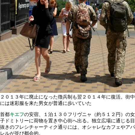
２０１３年に廃止になった徴兵制も翌２０１４年に復活。街中
には迷彩服を来た男女が普通に歩いていた
首都
キエフ
の安宿、１泊１３０フリヴニャ（約５１２円）の女
子ドミトリーに荷物を置き中心街へ出る。独立広場に通じる目
抜きのフレシチャーティク通りには、オシャレなカフェやアパ
レルが並び都会的。