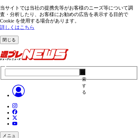
当サイトでは当社の提携先等がお客様のニーズ等について調
査・分析したり、お客様にお勧めの広告を表⽰する⽬的で
Cookie を使⽤する場合があります。
詳しくはこちら
閉じる
検
索
す
る
メニュ