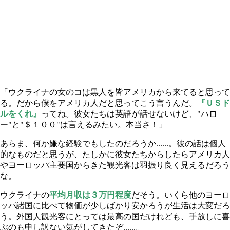
「ウクライナの女のコは黒人を皆アメリカから来てると思って
る。だから僕をアメリカ人だと思ってこう言うんだ。
『ＵＳド
ルをくれ』
ってね。彼女たちは英語が話せないけど、"ハロ
ー"と"＄１００"は言えるみたい。本当さ！」
あらま、何か嫌な経験でもしたのだろうか......。彼の話は個人
的なものだと思うが、たしかに彼女たちからしたらアメリカ人
やヨーロッパ主要国からきた観光客は羽振り良く見えるだろう
な。
ウクライナの
平均月収は３万円程度
だそう。いくら他のヨーロ
ッパ諸国に比べて物価が少しばかり安かろうが生活は大変だろ
う。外国人観光客にとっては最高の国だけれども、手放しに喜
ぶのも申し訳ない気がしてきたぞ......。