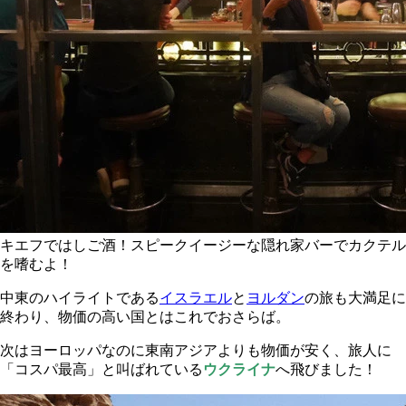
キエフではしご酒！スピークイージーな隠れ家バーでカクテル
を嗜むよ！
中東のハイライトである
イスラエル
と
ヨルダン
の旅も大満足に
終わり、物価の高い国とはこれでおさらば。
次はヨーロッパなのに東南アジアよりも物価が安く、旅人に
「コスパ最高」と叫ばれている
ウクライナ
へ飛びました！