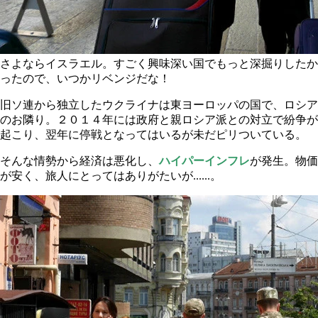
さよならイスラエル。すごく興味深い国でもっと深掘りしたか
ったので、いつかリベンジだな！
旧ソ連から独立したウクライナは東ヨーロッパの国で、ロシア
のお隣り。２０１４年には政府と親ロシア派との対立で紛争が
起こり、翌年に停戦となってはいるが未だピリついている。
そんな情勢から経済は悪化し、
ハイパーインフレ
が発生。物価
が安く、旅人にとってはありがたいが......。