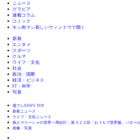
ニュース
グラビア
連載コラム
コミック
キン肉マン
新しいウィンドウで開く
新着
エンタメ
スポーツ
クルマ
ライフ・文化
社会
政治・国際
経済・ビジネス
IT・科学
写真
週プレNEWS TOP
新着ニュース
ライフ・文化ニュース
旅人マリーシャの世界一周紀行：第３２２回「おうちで世界飯。バター
画像・写真