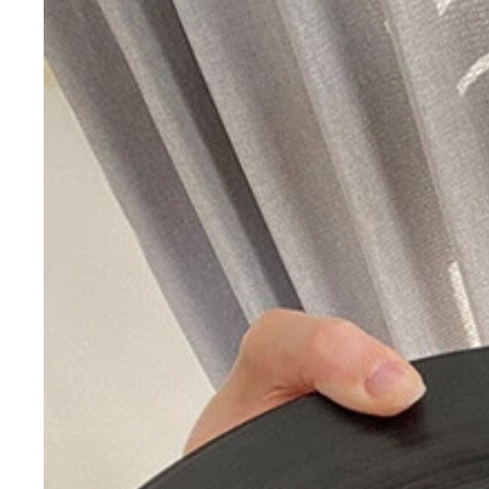
ナイフを入れるとサクッ！ ジュワ～！をお楽しみ
首都キエフの独立広場の何気ない日常
どこを歩いても絵になるリビウの街中
リビウの路上フリマでピンバッチを爆買い
（上のトレー）レモン型のフライがチキンキエフ、
ナイフで切ると中からバターが流れ出しました
ウクライナ料理チェーン店「プザタハタ（Ｐｕｚａ
材料：鶏ささみ、バター、パセリ、にんにく、溶き
１．ささみを切り開き（筋はとり除く）、叩いて薄
２．肉全体に塩胡椒をし、にんにく、パセリ、バタ
３．２に、小麦粉→溶き卵→パン粉、の順に衣を付
４．鍋に揚げ油を深さ３ｃｍ程入れ、１７０度で６
マッシュポテトやカットレモンを添えてめしあがれ
サクッと衣を切るとバターが飛び出してジュワ～と
バターが溶け出したチキンには空洞が残る
２個目もサクジュワ大成功！ 色もこっちの方がキ