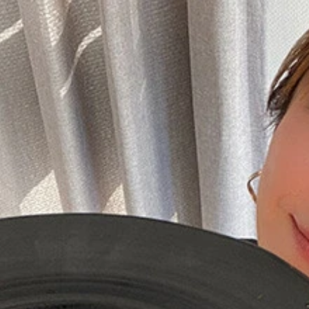
あれ！ （ウクライナの国旗カラーを意識してみました）
グレーチカ（蕎麦の実粥）、多分ソリャンカという名のスープ
ｔａ Ｈａｔａ）」
卵、小麦粉、パン粉
く伸ばす。
ーを乗せたら、はみ出さないように巻いて包む。
ける。
分ほど揚げてできあがり。
あふれます
ツネ色！