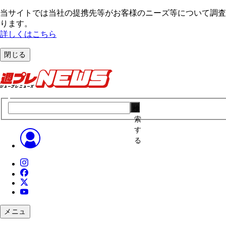
当サイトでは当社の提携先等がお客様のニーズ等について調査・
ります。
詳しくはこちら
閉じる
検
索
す
る
メニュ