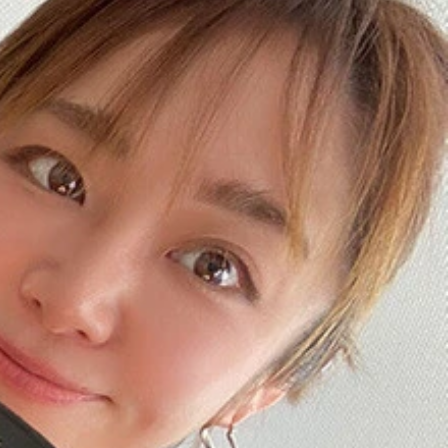
、（下のトレー）チキンシュニッツェル、多分チキンソーセー