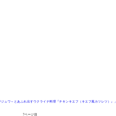
がジュワ～とあふれ出すウクライナ料理『チキンキエフ（キエフ風カツレツ）』
7ページ目