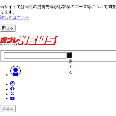
当サイトでは当社の提携先等がお客様のニーズ等について調査・
ります。
詳しくはこちら
閉じる
検
索
す
る
メニュ