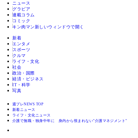
ニュース
グラビア
連載コラム
コミック
キン肉マン
新しいウィンドウで開く
新着
エンタメ
スポーツ
クルマ
ライフ・文化
社会
政治・国際
経済・ビジネス
IT・科学
写真
週プレNEWS TOP
新着ニュース
ライフ・文化ニュース
介護で無職・独身中年に 身内から恨まれない"介護マネジメント"