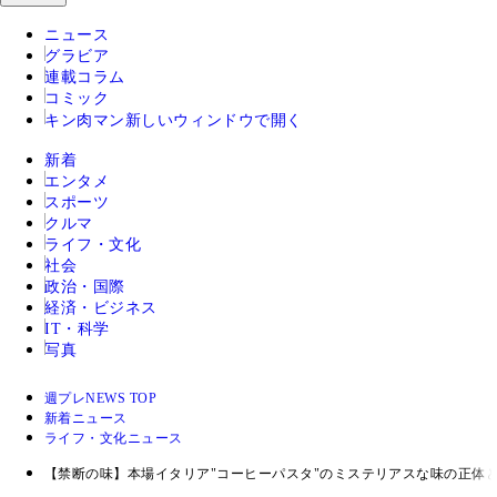
ニュース
グラビア
連載コラム
コミック
キン肉マン
新しいウィンドウで開く
新着
エンタメ
スポーツ
クルマ
ライフ・文化
社会
政治・国際
経済・ビジネス
IT・科学
写真
週プレNEWS TOP
新着ニュース
ライフ・文化ニュース
【禁断の味】本場イタリア"コーヒーパスタ"のミステリアスな味の正体と