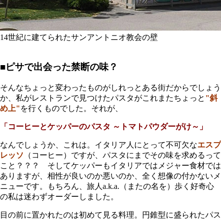
14世紀に建てられたサンアントニオ教会の壁
■ピサで出会った禁断の味？
そんなちょっと変わったものがしれっとある街だからでしょう
か、私がレストランで見つけたパスタがこれまたちょっと
"斜
め上"
を行くものでした。それが、
「コーヒーとケッパーのパスタ ～トマトパウダーがけ～」
なんでしょうか、これは。イタリア人にとって不可欠な
エスプ
レッソ
（コーヒー）ですが、パスタにまでその味を求めるって
こと？？？ そしてケッパーもイタリアではメジャー食材では
ありますが、相性が良いのか悪いのか、全く想像の付かないメ
ニューです。もちろん、旅人a.k.a.（またの名を）歩く好奇心
の私は迷わずオーダーしました。
目の前に置かれたのは初めて見る料理。円錐型に盛られたパス