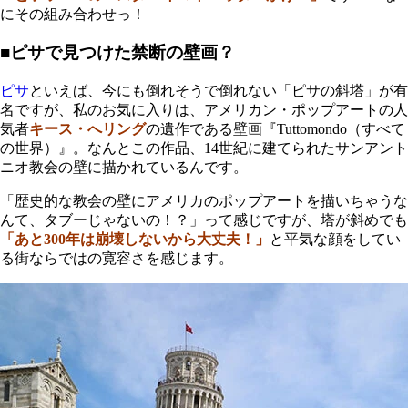
にその組み合わせっ！
■ピサで見つけた禁断の壁画？
ピサ
といえば、今にも倒れそうで倒れない「ピサの斜塔」が有
名ですが、私のお気に入りは、アメリカン・ポップアートの人
気者
キース・へリング
の遺作である壁画『Tuttomondo（すべて
の世界）』。なんとこの作品、14世紀に建てられたサンアント
ニオ教会の壁に描かれているんです。
「歴史的な教会の壁にアメリカのポップアートを描いちゃうな
んて、タブーじゃないの！？」って感じですが、塔が斜めでも
「あと300年は崩壊しないから大丈夫！」
と平気な顔をしてい
る街ならではの寛容さを感じます。