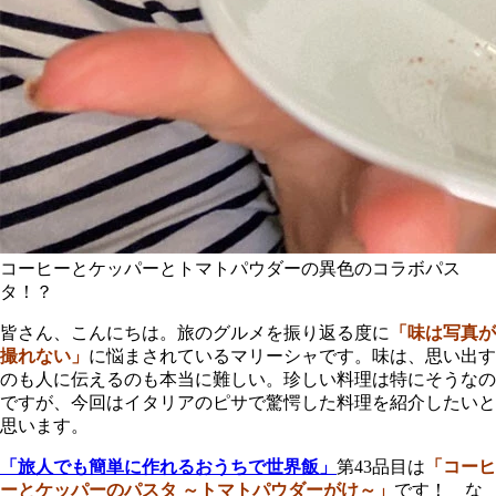
コーヒーとケッパーとトマトパウダーの異色のコラボパス
タ！？
皆さん、こんにちは。旅のグルメを振り返る度に
「味は写真が
撮れない」
に悩まされているマリーシャです。味は、思い出す
のも人に伝えるのも本当に難しい。珍しい料理は特にそうなの
ですが、今回はイタリアのピサで驚愕した料理を紹介したいと
思います。
「旅人でも簡単に作れるおうちで世界飯」
第43品目は
「コーヒ
ーとケッパーのパスタ ～トマトパウダーがけ～」
です！ な