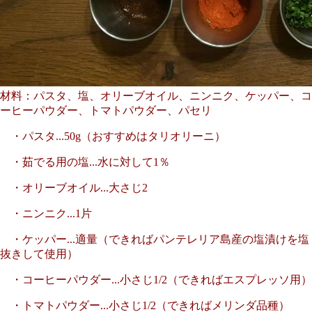
材料：パスタ、塩、オリーブオイル、ニンニク、ケッパー、コ
ーヒーパウダー、トマトパウダー、パセリ
・パスタ...50g（おすすめはタリオリーニ）
・茹でる用の塩...水に対して1％
・オリーブオイル...大さじ2
・ニンニク...1片
・ケッパー...適量（できればパンテレリア島産の塩漬けを塩
抜きして使用）
・コーヒーパウダー...小さじ1/2（できればエスプレッソ用）
・トマトパウダー...小さじ1/2（できればメリンダ品種）