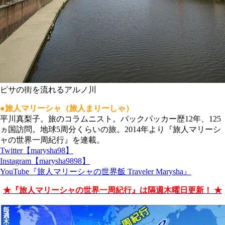
ピサの街を流れるアルノ川
●旅人マリーシャ（旅人まりーしゃ）
平川真梨子。旅のコラムニスト。バックパッカー歴12年、125
ヵ国訪問。地球5周分くらいの旅。2014年より『旅人マリーシ
ャの世界一周紀行』を連載。
Twitter【marysha98】
Instagram【marysha9898】
YouTube『旅人マリーシャの世界飯 Traveler Marysha』
★『旅人マリーシャの世界一周紀行』は隔週木曜日更新！ ★