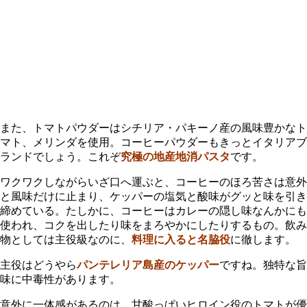
また、トマトパウダーはシチリア・パキーノ産の風味豊かなト
マト、メリンダを使用。コーヒーパウダーもきっとイタリアブ
ランドでしょう。これぞ
究極の地産地消パスタ
です。
ワクワクしながらいざ口へ運ぶと、コーヒーのほろ苦さは意外
と風味だけに止まり、ケッパーの塩気と酸味がグッと味を引き
締めている。たしかに、コーヒーはカレーの隠し味なんかにも
使われ、コクを出したり味をまろやかにしたりするもの。飲み
物としては主役級なのに、
料理に入ると名脇役
に徹します。
主役はどうやら
パンテレリア島産のケッパー
ですね。
独特な旨
味に中毒性
があります。
意外に一体感があるのは、甘酸っぱいヒロイン役のトマトが優