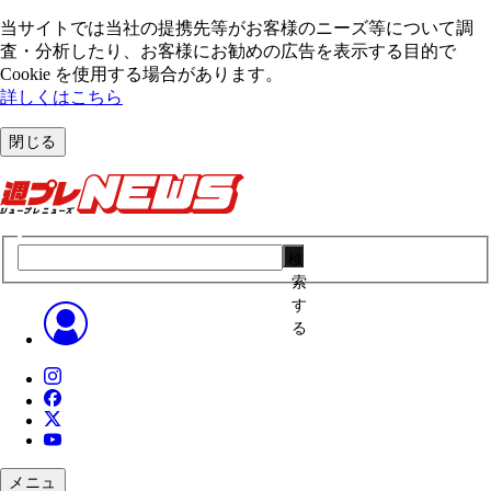
当サイトでは当社の提携先等がお客様のニーズ等について調
査・分析したり、お客様にお勧めの広告を表⽰する⽬的で
Cookie を使⽤する場合があります。
詳しくはこちら
閉じる
検
索
す
る
メニュ