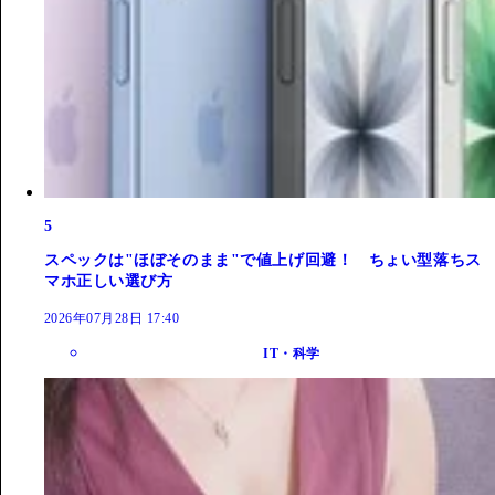
5
スペックは"ほぼそのまま"で値上げ回避！ ちょい型落ちス
マホ正しい選び方
2026年07月28日 17:40
IT・科学