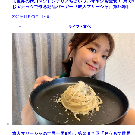
【世界の精力メシ】シチリアちょいワルオヤジも愛食！ 馬肉×
お宝ナッツで作る絶品バーガー『旅人マリーシャ』第338回
2022年11月03日 11:40
ライフ・文化
旅人マリーシャの世界一周紀行：第２９７回「おうちで世界