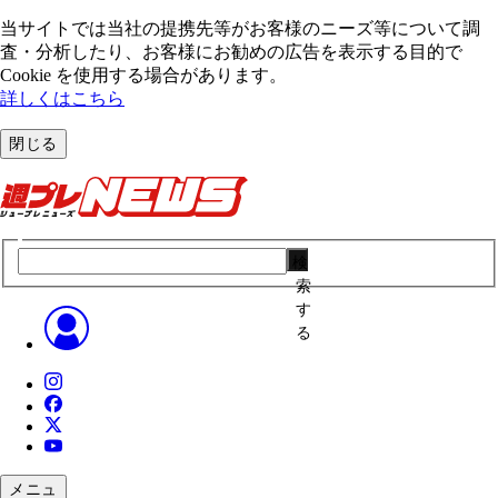
当サイトでは当社の提携先等がお客様のニーズ等について調
査・分析したり、お客様にお勧めの広告を表⽰する⽬的で
Cookie を使⽤する場合があります。
詳しくはこちら
閉じる
検
索
す
る
メニュ