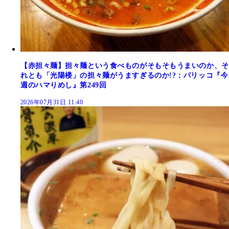
【赤担々麺】担々麺という食べものがそもそもうまいのか、そ
れとも「光陽楼」の担々麺がうますぎるのか!?：パリッコ『今
週のハマりめし』第249回
2026年07月31日 11:40