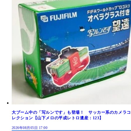
大ブーム中の「写ルンです」も登場！ サッカー系のカメラコ
レクション【山下メロの平成レトロ遺産：123】
2026年08月05日 17:00