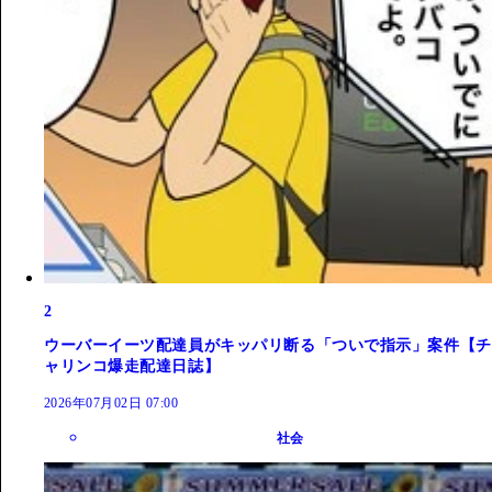
2
ウーバーイーツ配達員がキッパリ断る「ついで指示」案件【チ
ャリンコ爆走配達日誌】
2026年07月02日 07:00
社会