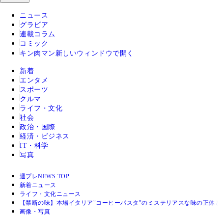
ニュース
グラビア
連載コラム
コミック
キン肉マン
新しいウィンドウで開く
新着
エンタメ
スポーツ
クルマ
ライフ・文化
社会
政治・国際
経済・ビジネス
IT・科学
写真
週プレNEWS TOP
新着ニュース
ライフ・文化ニュース
【禁断の味】本場イタリア"コーヒーパスタ"のミステリアスな味の正体と
画像・写真