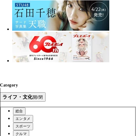
Category
ライフ・文化
開/閉
総合
エンタメ
スポーツ
クルマ