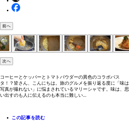
前へ
次へ
コーヒーとケッパーとトマトパウダーの異色のコラ
ピサの斜塔を必死に支えるトリックアートに挑戦す
1989年にアメリカの芸術家キース・ヘリングによ
14世紀に建てられたサンアントニオ教会の壁
まるでボルケーノな「コーヒーとケッパーのパスタ
メニューの下から4番目が今回の料理
1998年設立の老舗レストラン「Hostaria Le Repubblic
パンテレリア島のケッパー塩漬け
材料：パスタ、塩、オリーブオイル、ニンニク、ケ
1. 鍋に水（分量外）を沸騰させて塩を入れたら、
2. フライパンにみじん切りのニンニク、オリーブ
3. ニンニクがキツネ色になる手前くらいで、ケッ
4. 3に茹で上がったパスタを入れて、フライパンを
5. コーヒーパウダー、トマトパウダー、ケッパー
甘酸っぱいトマトパウダーが気に入って追いがけし
ピサの街を流れるアルノ川
スタ！？
体
成された壁画
マトパウダーがけ～」
Marinare Pisa」
ー、コーヒーパウダー、トマトパウダー、パセリ
を茹で始める。
を入れて点火し、弱火にかける。
コーヒーパウダー、トマトパウダーを加え軽く炒め
がら素早く和えたら、皿に盛り付ける。
リを飾って完成！ 盛り付けもボルケーノ感を意識
た！
コーヒーとケッパーとトマトパウダーの異色のコラボパス
スタの茹で汁（オリーブオイルの量と同じくらい）
した。
タ！？皆さん、こんにちは。旅のグルメを振り返る度に「味は
える。
写真が撮れない」に悩まされているマリーシャです。味は、思
い出すのも人に伝えるのも本当に難しい...
この記事を読む