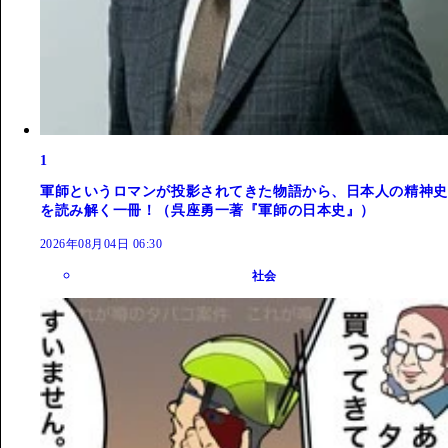
1
軍師というロマンが投影されてきた物語から、日本人の精神史
を読み解く一冊！（呉座勇一著『軍師の日本史』）
2026年08月04日 06:30
社会