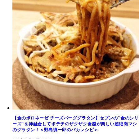
【金のボロネーゼ チーズバーググラタン】セブンの"金のシリ
ーズ"を神融合してポテチのザクザク食感が楽しい超絶肉マシ
のグラタン！＜野島慎一郎のバカレシピ＞