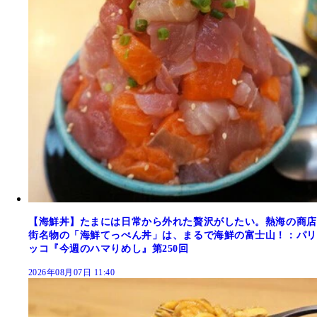
【海鮮丼】たまには日常から外れた贅沢がしたい。熱海の商店
街名物の「海鮮てっぺん丼」は、まるで海鮮の富士山！：パリ
ッコ『今週のハマりめし』第250回
2026年08月07日 11:40