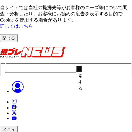
当サイトでは当社の提携先等がお客様のニーズ等について調
査・分析したり、お客様にお勧めの広告を表⽰する⽬的で
Cookie を使⽤する場合があります。
詳しくはこちら
閉じる
検
索
す
る
メニュ