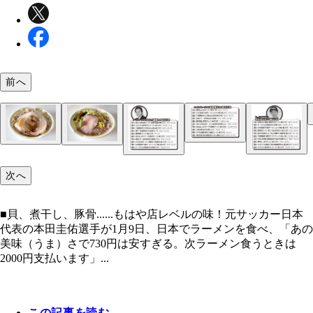
前へ
第5位 野菜たっぷりタンメン／セブン-イレブン（5
第7位 チーズ入り台湾風まぜそば／ファミリーマ
第10位 濃厚豚骨ラーメン／ローソン（559円）
第3位 いりこだし香る煮干しラーメン／ファミリー
第2位 とみ田監修デカ豚ラーメンニンニク増し／
次へ
円）
第1位 貝だしの旨み塩ラーメン国産米粉使用／セブ
第6位 胡麻とラー油の旨辛担々麺／セブン-イレブ
（598円）
第8位 炊き出しガラスープの豚骨ラーメン／ファ
第4位 10種具材のコク旨ちゃんぽん／セブン-イレ
第9位 博多一風堂監修かさね味／セブン-イレブン（
ト（550円）
ン-イレブン（680円）
イレブン（540円）
（572円）
マート（598円）
（529円）
円）
■貝、煮干し、豚骨......もはや店レベルの味！元サッカー日本
代表の本田圭佑選手が1月9日、日本でラーメンを食べ、「あの
美味（うま）さで730円は安すぎる。次ラーメン食うときは
2000円支払います」...
この記事を読む