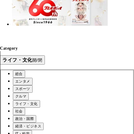
Category
ライフ・文化
開/閉
総合
エンタメ
スポーツ
クルマ
ライフ・文化
社会
政治・国際
経済・ビジネス
IT・科学