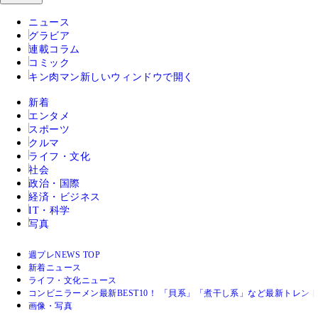
ニュース
グラビア
連載コラム
コミック
キン肉マン
新しいウィンドウで開く
新着
エンタメ
スポーツ
クルマ
ライフ・文化
社会
政治・国際
経済・ビジネス
IT・科学
写真
週プレNEWS TOP
新着ニュース
ライフ・文化ニュース
コンビニラーメン最新BEST10！ 「貝系」「煮干し系」など最新トレン
画像・写真