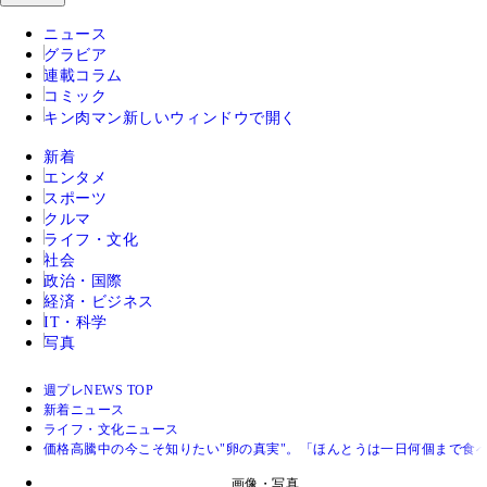
ニュース
グラビア
連載コラム
コミック
キン肉マン
新しいウィンドウで開く
新着
エンタメ
スポーツ
クルマ
ライフ・文化
社会
政治・国際
経済・ビジネス
IT・科学
写真
週プレNEWS TOP
新着ニュース
ライフ・文化ニュース
価格高騰中の今こそ知りたい"卵の真実"。「ほんとうは一日何個まで食
画像・写真