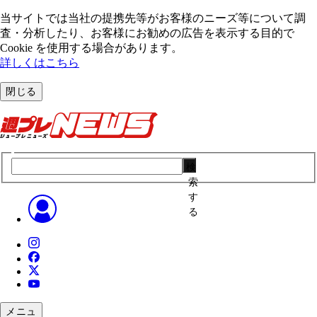
当サイトでは当社の提携先等がお客様のニーズ等について調
査・分析したり、お客様にお勧めの広告を表⽰する⽬的で
Cookie を使⽤する場合があります。
詳しくはこちら
閉じる
検
索
す
る
メニュ