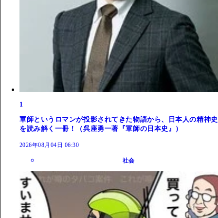
1
軍師というロマンが投影されてきた物語から、日本人の精神史
を読み解く一冊！（呉座勇一著『軍師の日本史』）
2026年08月04日 06:30
社会